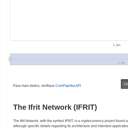
1. jan.
1. jan.
Li
Para mais dados, verifique
CoinPaprika API
The Ifrit Network (IFRIT)
The Ifrit Network, with the symbol IFRIT, is a cryptocurrency project found a
although specific details regarding its architecture and intended applicatio