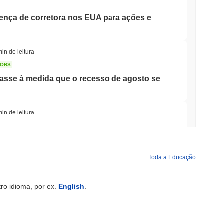
cença de corretora nos EUA para ações e
min de leitura
TORS
sse à medida que o recesso de agosto se
min de leitura
rida Bancária para Tokenizar Depósitos
Toda a Educação
min de leitura
ro idioma, por ex.
English
.
hões enquanto Gigante Logístico AZ-COM
lecoin Yen