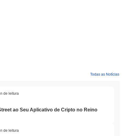
ork?
e sua ATH .
comparação com o mercado cripto mais amplo?
do mercado cripto geral que registrou um ganho de
0.54%
. Isso
o ao momentum do mercado mais amplo.
Todas as Notícias
n de leitura
treet ao Seu Aplicativo de Cripto no Reino
n de leitura