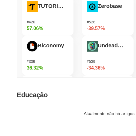
TUTORIAL
Zerobase
#420
#526
57.06%
-39.57%
Biconomy
Undeads Games
#339
#539
36.32%
-34.36%
HarryPotterObamaSonic10Inu (ETH)
Bless
Educação
#626
#464
32.75%
-32.75%
Atualmente não há artigos 
DAO Maker Token
Unibase