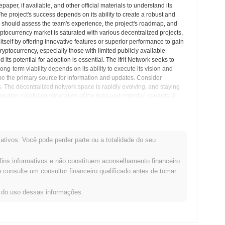
aper, if available, and other official materials to understand its
 project's success depends on its ability to create a robust and
s should assess the team's experience, the project's roadmap, and
ptocurrency market is saturated with various decentralized projects,
itself by offering innovative features or superior performance to gain
yptocurrency, especially those with limited publicly available
its potential for adoption is essential. The Ifrit Network seeks to
ng-term viability depends on its ability to execute its vision and
be the primary source for information and updates. Consider
. The decentralized network space is rapidly evolving, and staying
quires careful consideration of the risks and potential rewards. A
also essential. The future of The Ifrit Network hinges on its ability
details require thorough investigation before making any firm
nsidering any investment decision.
ativos. Você pode perder parte ou a totalidade do seu
ipais e Insights do Mercado
fins informativos e não constituem aconselhamento financeiro
consulte um consultor financeiro qualificado antes de tomar
de criptomoedas centralized and decentralized.
s do uso dessas informações.
rit Network?
 está em
€0.00
.