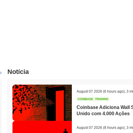
Qual é o histórico da faixa de preço de The Ifrit Netw
Máxima Histórica (ATH):
€0.020903
Mínima Histórica (ATL):
€0.00
The Ifrit Network está sendo negociado atualmente
~99.97%
abaixo d
Como The Ifrit Network está se desempenhando em 
Nos últimos 7 dias, The Ifrit Network ganhou
0.00%
, ficando abaixo 
indica um atraso temporário na ação de preço de IFRIT em relaçã
Notícia
o
August 07 2026
(6 hours ago)
,
3 mi
COINBASE
TRADING
Coinbase Adiciona Wall S
Unido com 4.000 Ações
August 07 2026
(8 hours ago)
,
3 mi