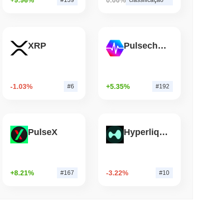
de leitura
XRP
Pulsechain
ria Ponte Bitcoin Após Ataques de IA
-1.03%
+5.35%
#6
#192
PulseX
Hyperliquid
+8.21%
-3.22%
#167
#10