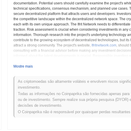
documentation. Potential users should carefully examine the project's whitep
technical specifications, consensus mechanism, and planned use cases. The
secure decentralized platform that attracts users and developers. Investor
the competitive landscape within the decentralized network space. The cry
each with its own unique approach. The Ifrit Network needs to differentiate 
traction. Risk assessment is crucial when considering investments in any cr
information. Thorough research into the project's underlying technology and 
contribute to the growing ecosystem of decentralized technologies, but its lo
attract a strong community. The project's website,
Ifritnetwork.com
, should 
consulting with a financial advisor before making any investment decisions
informed about the latest developments is crucial. Responsible investing re
thorough understanding of the project's tokenomics and governance model is 
to deliver a functional and valuable decentralized platform. The available 
Mostre mais
judgement. Independent verification of all claims is a necessity before co
As criptomoedas são altamente voláteis e envolvem riscos signific
The Ifrit Network (IFRIT) FAQ – Métricas Princ
investimento.
Todas as informações no Coinpaprika são fornecidas apenas para 
Onde posso comprar The Ifrit Network (IFRIT)?
ou de investimento. Sempre realize sua própria pesquisa (DYOR) e 
decisões de investimento.
The Ifrit Network (IFRIT) está amplamente disponível em exchanges 
O Coinpaprika não é responsável por quaisquer perdas resultante
Qual é o volume de negociação diário atual de The If
Nas últimas 24 horas, o volume de negociação de The Ifrit Network