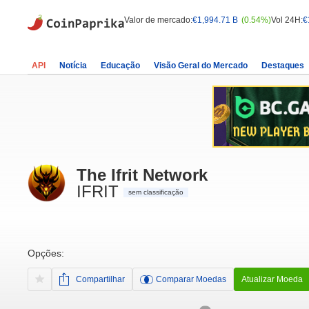
Valor de mercado:
€1,994.71 B
(0.54%)
Vol 24H:
€
API
Notícia
Educação
Visão Geral do Mercado
Destaques
The Ifrit Network
IFRIT
sem classificação
Opções:
Compartilhar
Comparar Moedas
Atualizar Moeda