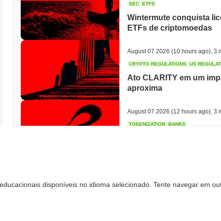
SEC
ETFS
Wintermute conquista li
ETFs de criptomoedas
August 07 2026
(10 hours ago)
,
3 
CRYPTO REGULATIONS
US REGULA
Ato CLARITY em um impa
aproxima
August 07 2026
(12 hours ago)
,
3 
TOKENIZATION
BANKS
Wells Fargo Entra na Cor
August 07 2026
(14 hours ago)
,
3 
educacionais disponíveis no idioma selecionado. Tente navegar em out
STABLECOIN
JAPAN
JPYC Levanta R$ 38 Mil
Maruwa Apostam na Stab