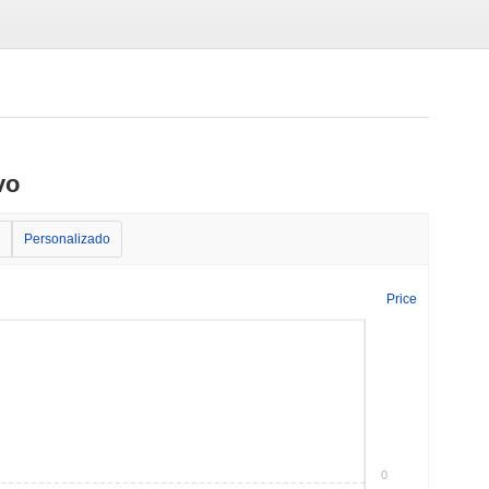
vo
Personalizado
Price
0