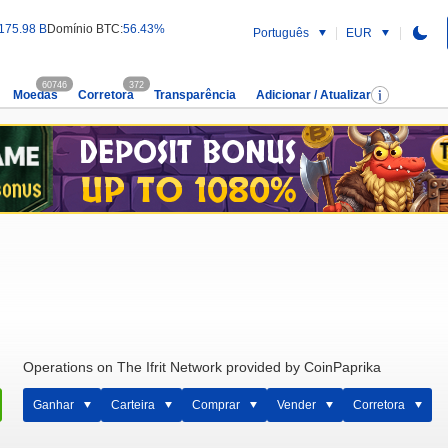
175.98 B
Domínio BTC:
56.43%
Português
EUR
60746
372
Moedas
Corretora
Transparência
Adicionar / Atualizar
Operations on The Ifrit Network provided by CoinPaprika
Ganhar
Carteira
Comprar
Vender
Corretora