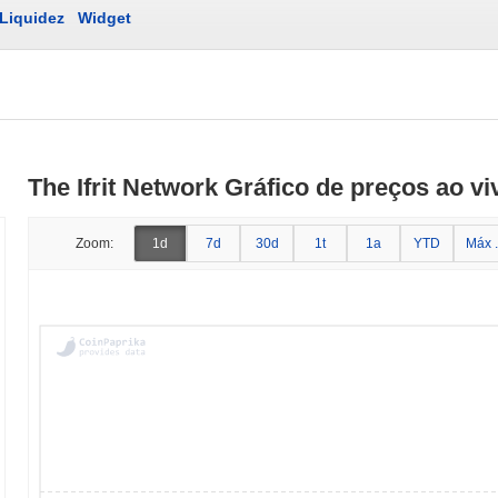
Liquidez
Widget
The Ifrit Network Gráfico de preços ao vi
Zoom:
1d
7d
30d
1t
1a
YTD
Máx .