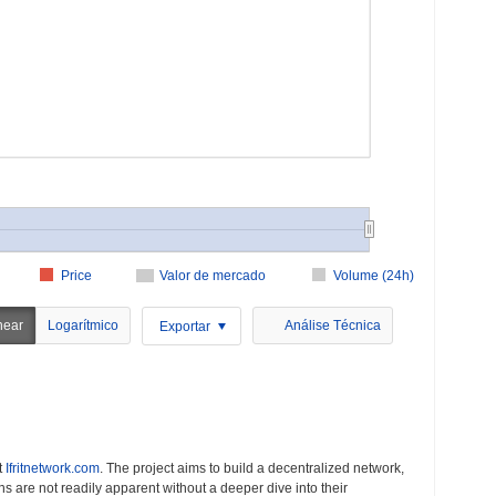
Price
Valor de mercado
Volume (24h)
near
Logarítmico
Análise Técnica
Exportar
t
Ifritnetwork.com
. The project aims to build a decentralized network,
ns are not readily apparent without a deeper dive into their