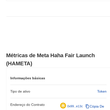
Nos últimos 7 dias, Meta Haha Fair Launch ganhou
0.00%
,
ficando abaixo do mercado cripto geral que registrou um ganho de
0.27%
. Isso indica um atraso temporário na ação de preço de
HAMETA em relação ao momentum do mercado mais amplo.
Métricas de Meta Haha Fair Launch
(HAMETA)
Informações básicas
Tipo de ativo
Token
Endereço do Contrato
Cópia De
0x99...e13c