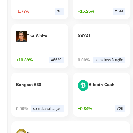
-1.77%
+15.25%
#6
#144
The White Bull
XXXAi
+10.89%
0.00%
#6629
sem classificação
Bangsat 666
Bitcoin Cash
0.00%
+0.84%
sem classificação
#26