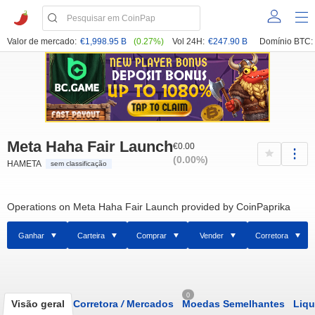
Valor de mercado:
€1,998.95 B
(0.27%)
Vol 24H:
€247.90 B
Domínio BTC:
Meta Haha Fair Launch
€0.00
(0.00%)
HAMETA
sem classificação
Operations on Meta Haha Fair Launch provided by CoinPaprika
Ganhar
Carteira
Comprar
Vender
Corretora
0
Visão geral
Corretora
/
Mercados
Moedas Semelhantes
Liqu