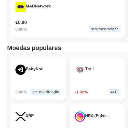
MADNetwork
€0.00
0.00%
sem classificação
Moedas populares
BabyNot
Troll
0.00%
-1.92%
sem classificação
#418
XRP
HEX (Pulsechain)