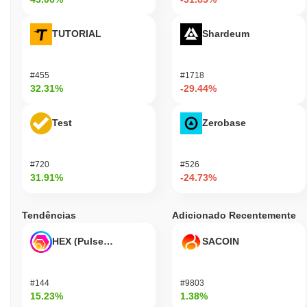
TUTORIAL
Shardeum
#455
#1718
32.31%
-29.44%
Test
Zerobase
#720
#526
31.91%
-24.73%
Tendências
Adicionado Recentemente
HEX (Pulsechain)
SACOIN
#144
#9803
15.23%
1.38%