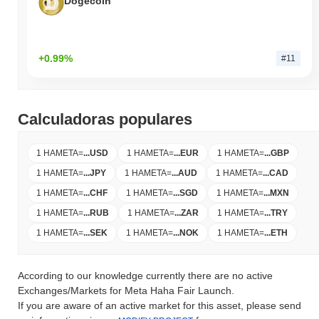
Dogecoin
+0.99%
#11
Calculadoras populares
1 HAMETA
=
...
USD
1 HAMETA
=
...
EUR
1 HAMETA
=
...
GBP
1 HAMETA
=
...
JPY
1 HAMETA
=
...
AUD
1 HAMETA
=
...
CAD
1 HAMETA
=
...
CHF
1 HAMETA
=
...
SGD
1 HAMETA
=
...
MXN
1 HAMETA
=
...
RUB
1 HAMETA
=
...
ZAR
1 HAMETA
=
...
TRY
1 HAMETA
=
...
SEK
1 HAMETA
=
...
NOK
1 HAMETA
=
...
ETH
According to our knowledge currently there are no active
Exchanges/Markets for Meta Haha Fair Launch.
If you are aware of an active market for this asset, please send