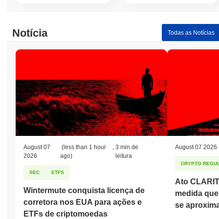
Notícia
Todas as Notícias
August 07
(less than 1 hour
,
3 min de
August 07 2026
2026
ago)
leitura
CRYPTO REGUL
SEC
ETFS
Ato CLARIT
Wintermute conquista licença de
medida que
corretora nos EUA para ações e
se aproxim
ETFs de criptomoedas