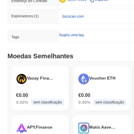
Endereço do Contrato
Exploradores
(1)
bscscan.com
Sugira uma tag
Tags
Moedas Semelhantes
Vacay Finance
Voucher ETH
€0.00
€0.00
0.00%
0.00%
sem classificação
sem classificação
APY.Finance
Matic Aave Interest Bearing AAVE