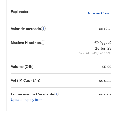
Exploradores
Bscscan.com
Valor de mercado
no data
Máxima Histórica
€0.0
440
14
16 Jun 23
% to ATH (41,496.16%)
Volume (24h)
€0.00
Vol / M Cap (24h)
no data
Fornecimento Circulante
no data
Update supply form