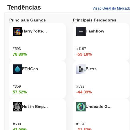
Tendências
Visão Geral do Mercad
Principais Ganhos
Principais Perdedores
HarryPotterObamaSonic10Inu (ETH)
Hashflow
#593
#1197
78.89%
-59.16%
ETHGas
Bless
#359
#539
57.52%
-44.39%
Not in Employment, Education, or Training
Undeads Games
#538
#534
43.06%
-31.83%