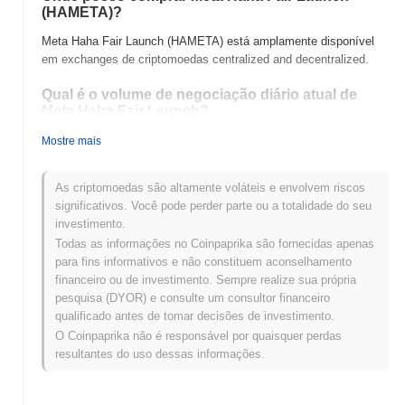
(HAMETA)?
Meta Haha Fair Launch (HAMETA) está amplamente disponível
em exchanges de criptomoedas centralized and decentralized.
Qual é o volume de negociação diário atual de
Meta Haha Fair Launch?
Nas últimas 24 horas, o volume de negociação de Meta Haha Fair
Mostre mais
Launch está em
€0.00
.
As criptomoedas são altamente voláteis e envolvem riscos
Qual é o histórico da faixa de preço de Meta Haha
significativos. Você pode perder parte ou a totalidade do seu
Fair Launch?
investimento.
Máxima Histórica (ATH):
€0.0
440
14
Todas as informações no Coinpaprika são fornecidas apenas
Mínima Histórica (ATL):
€0.00
para fins informativos e não constituem aconselhamento
financeiro ou de investimento. Sempre realize sua própria
Meta Haha Fair Launch está sendo negociado atualmente
pesquisa (DYOR) e consulte um consultor financeiro
~99.76%
abaixo de sua ATH .
qualificado antes de tomar decisões de investimento.
O Coinpaprika não é responsável por quaisquer perdas
Como Meta Haha Fair Launch está se
resultantes do uso dessas informações.
desempenhando em comparação com o mercado
cripto mais amplo?