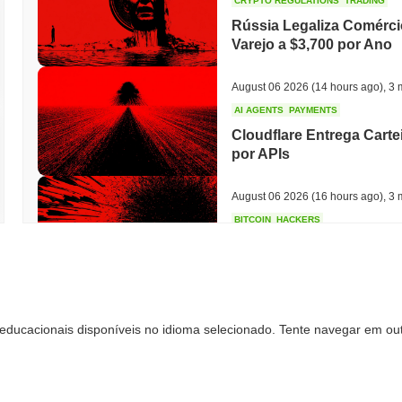
CRYPTO REGULATIONS
TRADING
Rússia Legaliza Comérci
Varejo a $3,700 por Ano
August 06 2026
(14 hours ago)
,
3 
AI AGENTS
PAYMENTS
Cloudflare Entrega Carte
por APIs
August 06 2026
(16 hours ago)
,
3 
BITCOIN
HACKERS
Boltz Desativou Sua Próp
Superarem Sua Equipe
August 06 2026
(18 hours ago)
,
3 
educacionais disponíveis no idioma selecionado. Tente navegar em out
CIRCLE
TOKENIZATION
Os Maiores Nomes de Wal
Blockchain Arc da Circle