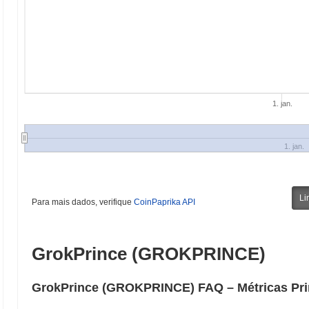
1. jan.
1. jan.
Li
Para mais dados, verifique
CoinPaprika API
GrokPrince (GROKPRINCE)
GrokPrince (GROKPRINCE) FAQ – Métricas Prin