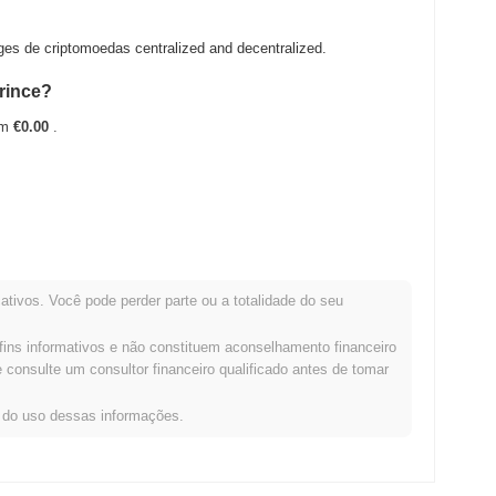
 de criptomoedas centralized and decentralized.
rince?
em
€0.00
.
 ATH .
ativos. Você pode perder parte ou a totalidade do seu
ração com o mercado cripto mais amplo?
fins informativos e não constituem aconselhamento financeiro
cripto geral que registrou um declínio de
0.63%
. Isso indica um
consulte um consultor financeiro qualificado antes de tomar
o momentum do mercado mais amplo.
s do uso dessas informações.