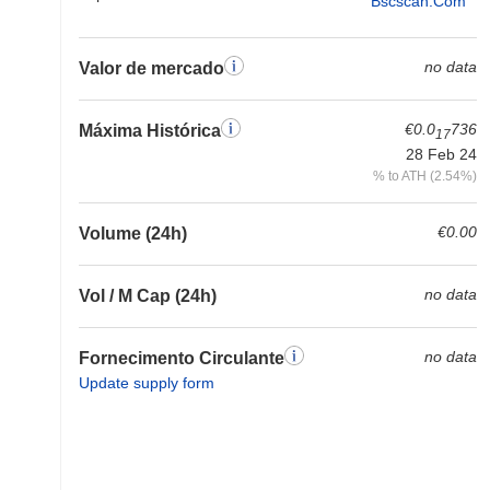
Bscscan.com
no data
Valor de mercado
€0.0
736
Máxima Histórica
17
28 Feb 24
% to ATH (2.54%)
€0.00
Volume (24h)
no data
Vol / M Cap (24h)
no data
Fornecimento Circulante
Update supply form