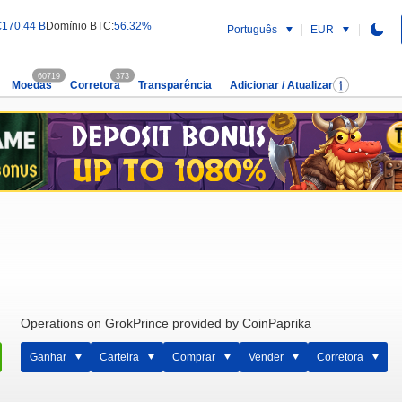
€170.44 B
Domínio BTC:
56.32%
Português
EUR
60719
373
Moedas
Corretora
Transparência
Adicionar / Atualizar
Operations on GrokPrince provided by CoinPaprika
Ganhar
Carteira
Comprar
Vender
Corretora