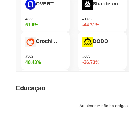
OVERTAKE
Shardeum
#833
#1732
61.6%
-44.31%
Orochi Network
DODO
#302
#683
48.43%
-36.73%
Stargate Finance
Bless
Educação
#167
#425
46.8%
-32.42%
Atualmente não há artigos 
Biconomy
Synapse