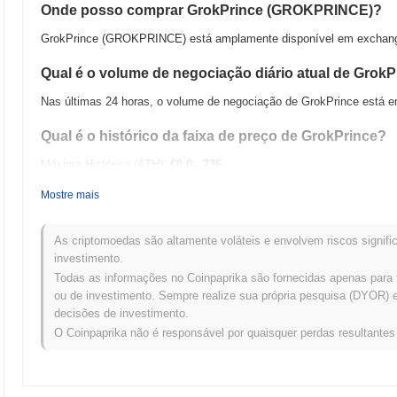
Onde posso comprar GrokPrince (GROKPRINCE)?
GrokPrince (GROKPRINCE) está amplamente disponível em exchanges
Qual é o volume de negociação diário atual de GrokP
Nas últimas 24 horas, o volume de negociação de GrokPrince está 
Qual é o histórico da faixa de preço de GrokPrince?
Máxima Histórica (ATH):
€0.0
736
17
Mínima Histórica (ATL):
€0.00
Mostre mais
GrokPrince está sendo negociado atualmente
~2.47%
abaixo de sua
As criptomoedas são altamente voláteis e envolvem riscos signific
Como GrokPrince está se desempenhando em compa
investimento.
Todas as informações no Coinpaprika são fornecidas apenas para 
Nos últimos 7 dias, GrokPrince ganhou
0.00%
, superando o mercado 
ou de investimento. Sempre realize sua própria pesquisa (DYOR) e 
desempenho forte na ação de preço de GROKPRINCE em relação a
decisões de investimento.
O Coinpaprika não é responsável por quaisquer perdas resultante