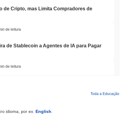
o de Cripto, mas Limita Compradores de
min de leitura
ira de Stablecoin a Agentes de IA para Pagar
min de leitura
ria Ponte Bitcoin Após Ataques de IA
Toda a Educação
min de leitura
ro idioma, por ex.
English
.
l Street Estão Agora Garantindo o