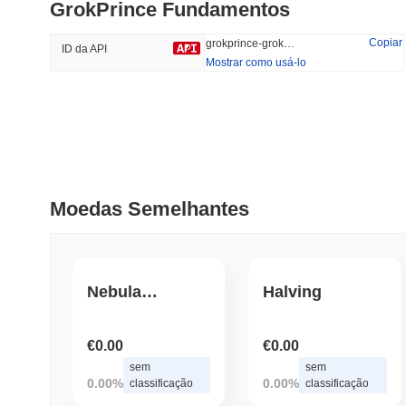
GrokPrince Fundamentos
#401
#543
33.25%
-24.94%
Copiar
grokprince-grokprince
ID da API
Mostrar como usá-lo
Tendências
Adicionado
Recentemente
HEX (Pulsechain)
SACOIN
#153
3.76%
#7100
Moedas Semelhantes
-0.48%
NebulaNodeNavigator
Halving
€0.00
€0.00
sem
sem
0.00%
0.00%
classificação
classificação