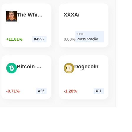
The White Bull
XXXAi
de leitura
ões de Bitcoin Envolto para Chainlink
sem
LayerZero se aproxima de $15...
+11.81%
0.00%
#4992
classificação
Bitcoin Cash
Dogecoin
-0.71%
-1.28%
#26
#11