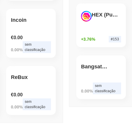
Autocustódia nos EUA
HEX (Pulsechain)
August 05 2026
(1 day ago)
,
3 min 
Incoin
BITCOIN
CRYPTO SERVICES
BitGo transfere $7,4 bilh
€0.00
enquanto a migração do 
+3.76%
#153
sem
0.00%
classificação
Bangsat 666
ReBux
sem
0.00%
classificação
€0.00
sem
0.00%
classificação