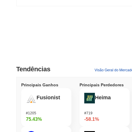
Tendências
Visão Geral do Mercad
Principais Ganhos
Principais Perdedores
Fusionist
Heima
#1205
#719
75.43%
-58.1%