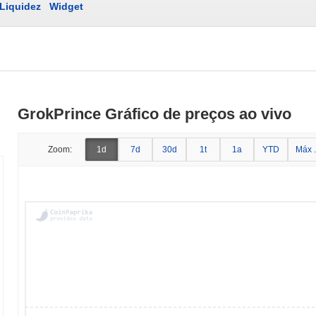
Liquidez
Widget
GrokPrince Gráfico de preços ao vivo
Zoom:
1d
7d
30d
1t
1a
YTD
Máx .