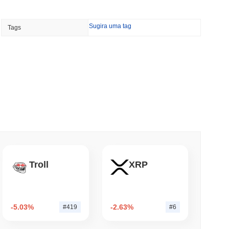
min de leitura
NS
Sugira uma tag
Tags
fundam Alinhamento de Stablecoins à Medida
US São Adiadas para 2027
min de leitura
es Stakeem Cripto Sem Nunca Deixar Sua
de leitura
reum querem queimar recompensas de
Troll
XRP
staking a 50%
de leitura
-5.03%
-2.63%
#419
#6
P 500 Onchain para Carteiras de