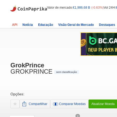
Valor de mercado:
€1,986.68 B
(-0.63%)
Vol 24H:
API
Notícia
Educação
Visão Geral do Mercado
Destaques
GrokPrince
GROKPRINCE
sem classificação
Opções:
Compartilhar
Comparar Moedas
Atualizar Moeda
0