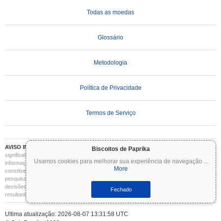
Todas as moedas
Glossário
Metodologia
Política de Privacidade
Termos de Serviço
AVISO IMPORTANTE:
As criptomoedas são altamente voláteis e envolvem riscos
Biscoitos de Paprika
significativos. Você pode perder parte ou todo o seu investimento. Todas as
Usamos cookies para melhorar sua experiência de navegação
...
informações no Coinpaprika são fornecidas apenas para fins informativos e não
More
constituem aconselhamento financeiro ou de investimento. Sempre faça sua própria
pesquisa (DYOR) e consulte um consultor financeiro qualificado antes de tomar
decisões de investimento. O Coinpaprika não se responsabiliza por quaisquer perdas
Fechado
resultantes do uso dessas informações.
Ultima atualização: 2026-08-07 13:31:58 UTC