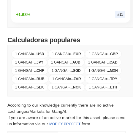
+1.68%
#11
Calculadoras populares
1 GANGAI
=
...
USD
1 GANGAI
=
...
EUR
1 GANGAI
=
...
GBP
1 GANGAI
=
...
JPY
1 GANGAI
=
...
AUD
1 GANGAI
=
...
CAD
1 GANGAI
=
...
CHF
1 GANGAI
=
...
SGD
1 GANGAI
=
...
MXN
1 GANGAI
=
...
RUB
1 GANGAI
=
...
ZAR
1 GANGAI
=
...
TRY
1 GANGAI
=
...
SEK
1 GANGAI
=
...
NOK
1 GANGAI
=
...
ETH
According to our knowledge currently there are no active
Exchanges/Markets for GangAI.
If you are aware of an active market for this asset, please send
us information via our
form.
MODIFY PROJECT