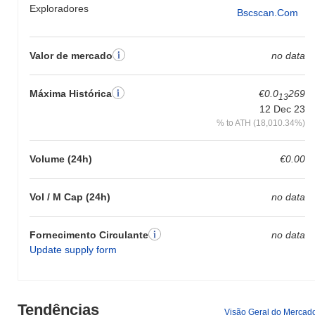
Exploradores
Bscscan.com
Valor de mercado
no data
Máxima Histórica
€0.0
269
13
12 Dec 23
% to ATH (18,010.34%)
Volume (24h)
€0.00
Vol / M Cap (24h)
no data
Fornecimento Circulante
no data
Update supply form
Tendências
Visão Geral do Mercad