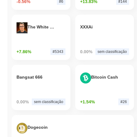
-0.56%
+13.83%
#6
#144
The White Bull
XXXAi
+7.86%
0.00%
#5343
sem classificação
Bangsat 666
Bitcoin Cash
0.00%
+1.54%
sem classificação
#26
Dogecoin