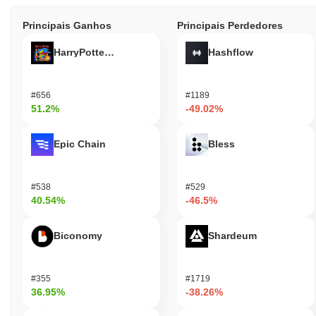
Principais Ganhos
Principais Perdedores
HarryPotterObamaSonic10Inu (ETH)
Hashflow
#656
#1189
51.2%
-49.02%
Epic Chain
Bless
#538
#529
40.54%
-46.5%
Biconomy
Shardeum
#355
#1719
36.95%
-38.26%