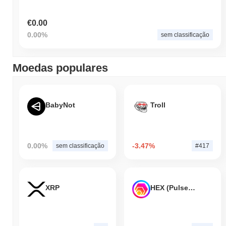
€0.00
0.00%
sem classificação
Moedas populares
BabyNot
Troll
0.00%
-3.47%
sem classificação
#417
XRP
HEX (Pulsechain)