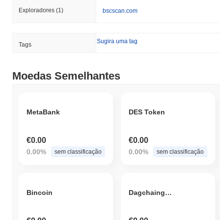
Exploradores
(1)
bscscan.com
Sugira uma tag
Tags
Moedas Semelhantes
MetaBank
DES Token
€0.00
€0.00
0.00%
0.00%
sem classificação
sem classificação
Bincoin
Dagchaing Participation Token