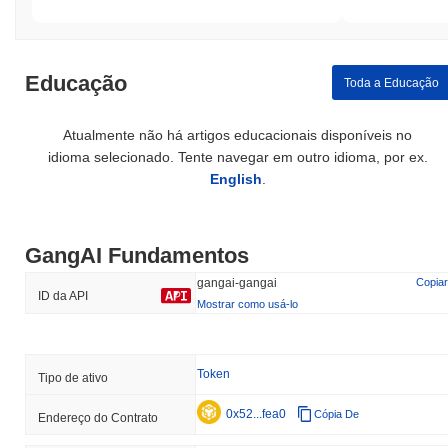
Educação
Toda a Educação
Atualmente não há artigos educacionais disponíveis no
idioma selecionado. Tente navegar em outro idioma, por ex.
English
.
GangAI Fundamentos
gangai-gangai
Copiar
ID da API
Mostrar como usá-lo
Token
Tipo de ativo
0x52...fea0
Cópia De
Endereço do Contrato