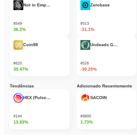
Not in Employment, Education, or Training
Zerobase
#549
#513
36.2%
-31.1%
Coin98
Undeads Games
#620
#526
35.47%
-30.25%
Tendências
Adicionado Recentemente
HEX (Pulsechain)
SACOIN
#144
#9800
13.83%
1.73%