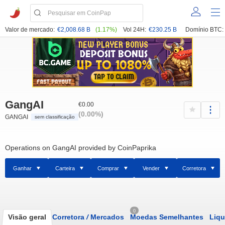
Valor de mercado:
€2,008.68 B
(1.17%)
Vol 24H:
€230.25 B
Domínio BTC:
GangAI
€0.00
(0.00%)
GANGAI
sem classificação
Operations on GangAI provided by CoinPaprika
Ganhar
Carteira
Comprar
Vender
Corretora
0
Visão geral
Corretora
/
Mercados
Moedas Semelhantes
Liqu