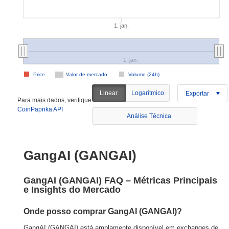
1. jan.
1. jan.
Price
Valor de mercado
Volume (24h)
Linear
Logarítmico
Exportar
Para mais dados, verifique
CoinPaprika API
Análise Técnica
GangAI (GANGAI)
GangAI (GANGAI) FAQ – Métricas Principais
e Insights do Mercado
Onde posso comprar GangAI (GANGAI)?
GangAI (GANGAI) está amplamente disponível em exchanges de