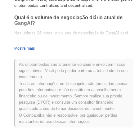
criptomoedas centralized and decentralized.
Qual é o volume de negociação diário atual de
GangAI?
Nas últimas 24 horas, o volume de negociação de GangAI está
em
€0.00
.
Mostre mais
Qual é o histórico da faixa de preço de GangAI?
Máxima Histórica (ATH):
€0.0
269
13
As criptomoedas são altamente voláteis e envolvem riscos
Mínima Histórica (ATL):
€0.00
significativos. Você pode perder parte ou a totalidade do seu
investimento.
GangAI está sendo negociado atualmente
~99.45%
abaixo de
Todas as informações no Coinpaprika são fornecidas apenas
sua ATH .
para fins informativos e não constituem aconselhamento
financeiro ou de investimento. Sempre realize sua própria
Como GangAI está se desempenhando em
pesquisa (DYOR) e consulte um consultor financeiro
comparação com o mercado cripto mais amplo?
qualificado antes de tomar decisões de investimento.
Nos últimos 7 dias, GangAI ganhou
0.00%
, ficando abaixo do
O Coinpaprika não é responsável por quaisquer perdas
mercado cripto geral que registrou um ganho de
1.17%
. Isso
resultantes do uso dessas informações.
indica um atraso temporário na ação de preço de GANGAI em
relação ao momentum do mercado mais amplo.