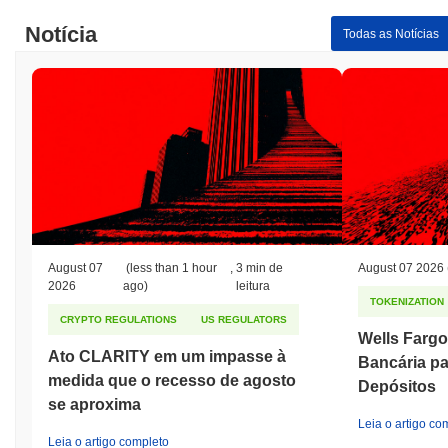
Notícia
Todas as Notícias
August 07
(less than 1 hour
,
3 min de
August 07 2026
2026
ago)
leitura
TOKENIZATION
CRYPTO REGULATIONS
US REGULATORS
Wells Fargo
Ato CLARITY em um impasse à
Bancária pa
medida que o recesso de agosto
Depósitos
se aproxima
Leia o artigo co
Leia o artigo completo