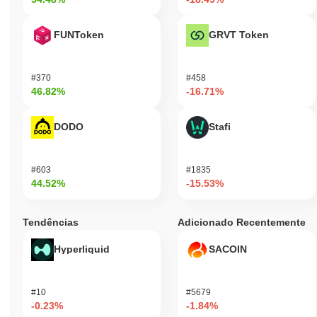
FUNToken
GRVT Token
#370
#458
46.82%
-16.71%
DODO
Stafi
#603
#1835
44.52%
-15.53%
Tendências
Adicionado Recentemente
Hyperliquid
SACOIN
#10
#5679
-0.23%
-1.84%