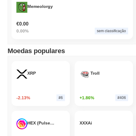
Memeolorgy
€0.00
0.00%
sem classificação
Moedas populares
XRP
Troll
-2.13%
+1.86%
#6
#406
HEX (Pulsechain)
XXXAi