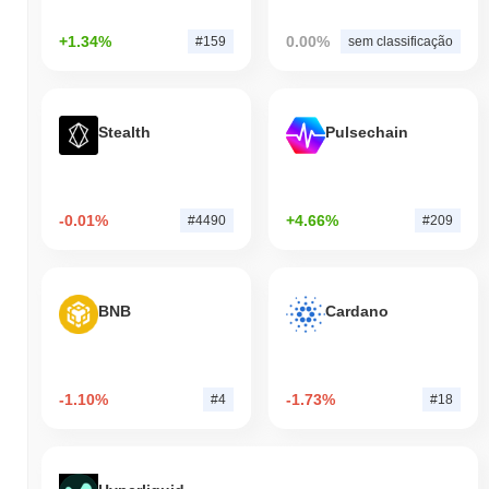
+1.34%
0.00%
#159
sem classificação
Stealth
Pulsechain
-0.01%
+4.66%
#4490
#209
BNB
Cardano
-1.10%
-1.73%
#4
#18