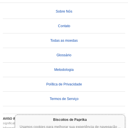
Sobre Nós
Contato
Todas as moedas
Glossário
Metodologia
Política de Privacidade
Termos de Serviço
AVISO IMPORTANTE:
As criptomoedas são altamente voláteis e envolvem riscos
Biscoitos de Paprika
significativos. Você pode perder parte ou todo o seu investimento. Todas as
Usamos cookies para melhorar sua experiência de navegação
...
informações no Coinpaprika são fornecidas apenas para fins informativos e não