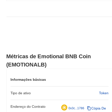
Nos últimos 7 dias, Emotional BNB Coin ganhou
0.00%
, ficando
abaixo do mercado cripto geral que registrou um ganho de
0.64%
.
Isso indica um atraso temporário na ação de preço de
EMOTIONALB em relação ao momentum do mercado mais
amplo.
Métricas de Emotional BNB Coin
(EMOTIONALB)
Informações básicas
Tipo de ativo
Token
Endereço do Contrato
Cópia De
0x3c...1786