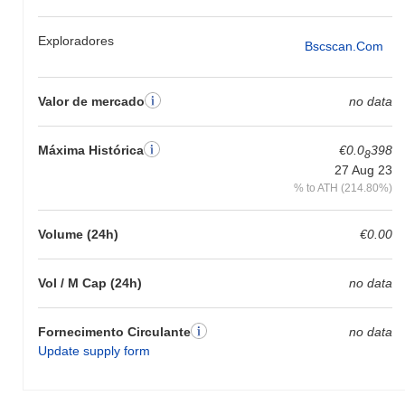
Exploradores
Bscscan.com
Valor de mercado
no data
Máxima Histórica
€0.0
398
8
27 Aug 23
% to ATH (214.80%)
Volume (24h)
€0.00
Vol / M Cap (24h)
no data
Fornecimento Circulante
no data
Update supply form