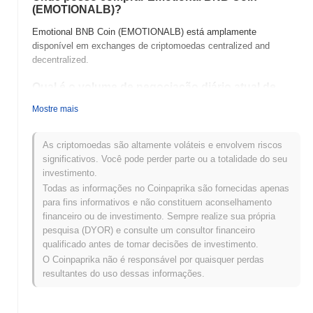
(EMOTIONALB)?
Emotional BNB Coin (EMOTIONALB) está amplamente
disponível em exchanges de criptomoedas centralized and
decentralized.
Qual é o volume de negociação diário atual de
Emotional BNB Coin?
Mostre mais
Nas últimas 24 horas, o volume de negociação de Emotional BNB
Coin está em
€0.00
.
As criptomoedas são altamente voláteis e envolvem riscos
significativos. Você pode perder parte ou a totalidade do seu
Qual é o histórico da faixa de preço de Emotional
investimento.
BNB Coin?
Todas as informações no Coinpaprika são fornecidas apenas
Máxima Histórica (ATH):
€0.0
398
8
para fins informativos e não constituem aconselhamento
Mínima Histórica (ATL):
€0.00
financeiro ou de investimento. Sempre realize sua própria
pesquisa (DYOR) e consulte um consultor financeiro
Emotional BNB Coin está sendo negociado atualmente
~68.23%
qualificado antes de tomar decisões de investimento.
abaixo de sua ATH .
O Coinpaprika não é responsável por quaisquer perdas
resultantes do uso dessas informações.
Como Emotional BNB Coin está se
desempenhando em comparação com o mercado
cripto mais amplo?