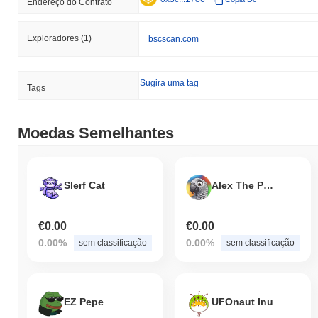
Endereço do Contrato
Exploradores
(1)
bscscan.com
Sugira uma tag
Tags
Moedas Semelhantes
Slerf Cat
Alex The Parrot
€0.00
€0.00
0.00%
0.00%
sem classificação
sem classificação
EZ Pepe
UFOnaut Inu