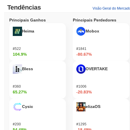
Tendências
Visão Geral do Mercad
Principais Ganhos
Principais Perdedores
Heima
Mobox
#522
#1841
104.9%
-80.67%
Bless
OVERTAKE
#360
#1006
65.27%
-20.83%
Cysic
elizaOS
#200
#1295
54.48%
-18.49%