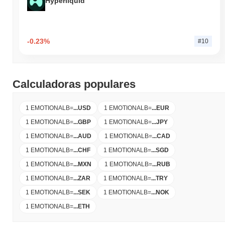
Hyperliquid
-0.23%
#10
Calculadoras populares
1 EMOTIONALB
=
...
USD
1 EMOTIONALB
=
...
EUR
1 EMOTIONALB
=
...
GBP
1 EMOTIONALB
=
...
JPY
1 EMOTIONALB
=
...
AUD
1 EMOTIONALB
=
...
CAD
1 EMOTIONALB
=
...
CHF
1 EMOTIONALB
=
...
SGD
1 EMOTIONALB
=
...
MXN
1 EMOTIONALB
=
...
RUB
1 EMOTIONALB
=
...
ZAR
1 EMOTIONALB
=
...
TRY
1 EMOTIONALB
=
...
SEK
1 EMOTIONALB
=
...
NOK
1 EMOTIONALB
=
...
ETH