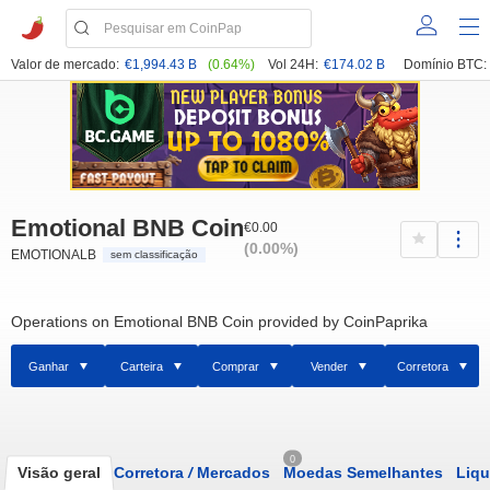
Valor de mercado:
€1,994.43 B
(0.64%)
Vol 24H:
€174.02 B
Domínio BTC:
Emotional BNB Coin
€0.00
(0.00%)
EMOTIONALB
sem classificação
Operations on Emotional BNB Coin provided by CoinPaprika
Ganhar
Carteira
Comprar
Vender
Corretora
0
Visão geral
Corretora
/
Mercados
Moedas Semelhantes
Liqu