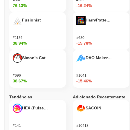
76.13%
-16.24%
Fusionist
HarryPotterObamaSoni
#1136
#680
38.94%
-15.76%
Simon's Cat
DAO Maker Token
#696
#1041
38.67%
-15.46%
Tendências
Adicionado Recentemente
HEX (Pulsechain)
SACOIN
#141
#10418