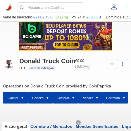
Valor de mercado:
€2,002.75 B
(0.27%)
Vol 24H:
€88.68 B
Domínio BTC:
Donald Truck Coin
€0.00
(0.00%)
DTC
sem classificação
Operations on Donald Truck Coin provided by CoinPaprika
Ganhar
Carteira
Comprar
Vender
Corretora
0
Visão geral
Corretora
/
Mercados
Moedas Semelhantes
Liqu