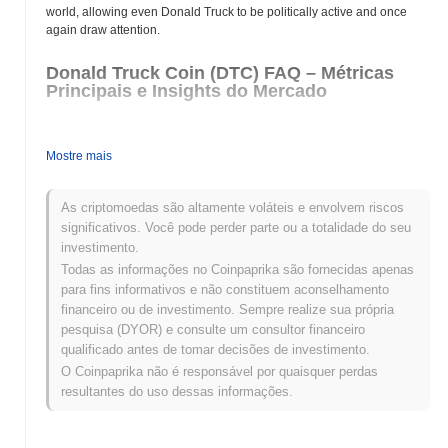
world, allowing even Donald Truck to be politically active and once
again draw attention.
Donald Truck Coin (DTC) FAQ – Métricas
Principais e Insights do Mercado
Onde posso comprar Donald Truck Coin (DTC)?
Mostre mais
Donald Truck Coin (DTC) está amplamente disponível em
exchanges de criptomoedas centralized and decentralized.
As criptomoedas são altamente voláteis e envolvem riscos
Qual é o volume de negociação diário atual de
significativos. Você pode perder parte ou a totalidade do seu
Donald Truck Coin?
investimento.
Todas as informações no Coinpaprika são fornecidas apenas
Nas últimas 24 horas, o volume de negociação de Donald Truck
para fins informativos e não constituem aconselhamento
Coin está em
€0.00
.
financeiro ou de investimento. Sempre realize sua própria
pesquisa (DYOR) e consulte um consultor financeiro
Qual é o histórico da faixa de preço de Donald
qualificado antes de tomar decisões de investimento.
Truck Coin?
O Coinpaprika não é responsável por quaisquer perdas
Máxima Histórica (ATH):
€0.000103
resultantes do uso dessas informações.
Mínima Histórica (ATL):
€0.00
Donald Truck Coin está sendo negociado atualmente
~93.98%