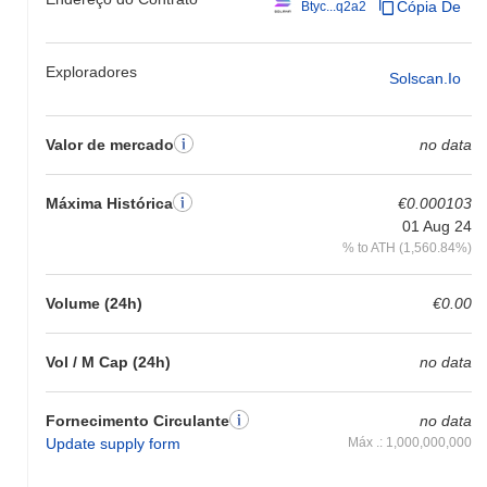
Cópia De
Btyc...q2a2
Exploradores
Solscan.io
Valor de mercado
no data
Máxima Histórica
€0.000103
01 Aug 24
% to ATH (1,560.84%)
Volume (24h)
€0.00
Vol / M Cap (24h)
no data
Fornecimento Circulante
no data
Update supply form
Máx .: 1,000,000,000