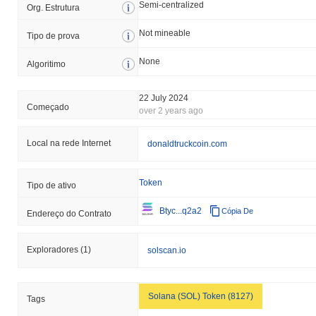
Semi-centralized
Org. Estrutura
Not mineable
Tipo de prova
None
Algoritimo
22 July 2024
Começado
over 2 years ago
Local na rede Internet
donaldtruckcoin.com
Token
Tipo de ativo
Btyc...q2a2
Cópia De
Endereço do Contrato
Exploradores
(1)
solscan.io
Solana (SOL) Token (8127)
Tags