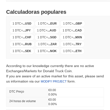
Calculadoras populares
1 DTC
=
...
USD
1 DTC
=
...
EUR
1 DTC
=
...
GBP
1 DTC
=
...
JPY
1 DTC
=
...
AUD
1 DTC
=
...
CAD
1 DTC
=
...
CHF
1 DTC
=
...
SGD
1 DTC
=
...
MXN
1 DTC
=
...
RUB
1 DTC
=
...
ZAR
1 DTC
=
...
TRY
1 DTC
=
...
SEK
1 DTC
=
...
NOK
1 DTC
=
...
ETH
According to our knowledge currently there are no active
Exchanges/Markets for Donald Truck Coin.
If you are aware of an active market for this asset, please send
us information via our
form.
MODIFY PROJECT
€0.00
DTC Preço
0.00%
€0.00
24 horas de volume
0.00%