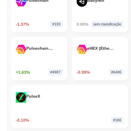
Pulsechain
BabyNot
-1.37%
0.00%
#193
sem classificação
Pulsechain Bridged HEX (Pulsechain)
eHEX (Ethereum)
+1.63%
-0.99%
#4987
#6406
PulseX
-0.10%
#166