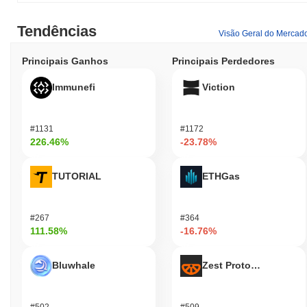
Tendências
Visão Geral do Mercad
Principais Ganhos
Principais Perdedores
Immunefi
Viction
#1131
#1172
226.46%
-23.78%
TUTORIAL
ETHGas
#267
#364
111.58%
-16.76%
Bluwhale
Zest Protocol
#502
#509