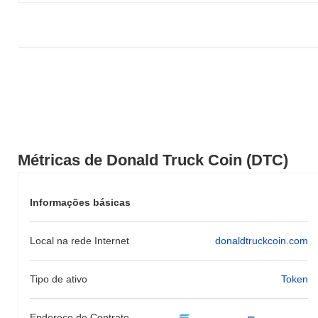
abaixo de sua ATH .
Como Donald Truck Coin está se desempenhando
em comparação com o mercado cripto mais
amplo?
Nos últimos 7 dias, Donald Truck Coin ganhou
0.00%
, ficando
abaixo do mercado cripto geral que registrou um ganho de
0.27%
.
Isso indica um atraso temporário na ação de preço de DTC em
relação ao momentum do mercado mais amplo.
Métricas de Donald Truck Coin (DTC)
Informações básicas
Local na rede Internet
donaldtruckcoin.com
Tipo de ativo
Token
Endereço do Contrato