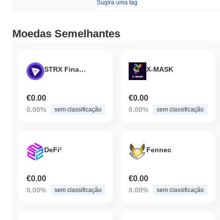
Sugira uma tag
Moedas Semelhantes
STRX Finance
X-MASK
€0.00
€0.00
0.00%
0.00%
sem classificação
sem classificação
DeFi²
Fennec
€0.00
€0.00
0.00%
0.00%
sem classificação
sem classificação