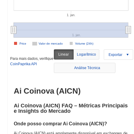
1. jan.
1. jan.
Price
Valor de mercado
Volume (24h)
Linear
Logarítmico
Exportar
Para mais dados, verifique
CoinPaprika API
Análise Técnica
Ai Coinova (AICN)
Ai Coinova (AICN) FAQ – Métricas Principais
e Insights do Mercado
Onde posso comprar Ai Coinova (AICN)?
Ai Coinova (AICN) está amplamente disponível em exchanges de