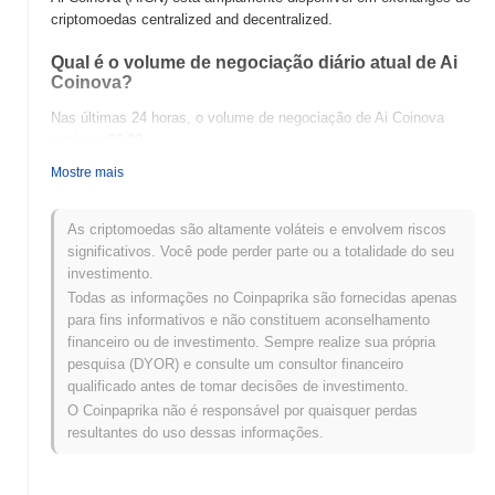
criptomoedas centralized and decentralized.
Qual é o volume de negociação diário atual de Ai
Coinova?
Nas últimas 24 horas, o volume de negociação de Ai Coinova
está em
€0.00
.
Mostre mais
Qual é o histórico da faixa de preço de Ai
Coinova?
As criptomoedas são altamente voláteis e envolvem riscos
Máxima Histórica (ATH):
€0.134165
significativos. Você pode perder parte ou a totalidade do seu
Mínima Histórica (ATL):
€0.00
investimento.
Todas as informações no Coinpaprika são fornecidas apenas
Ai Coinova está sendo negociado atualmente
~100.00%
abaixo
para fins informativos e não constituem aconselhamento
de sua ATH .
financeiro ou de investimento. Sempre realize sua própria
pesquisa (DYOR) e consulte um consultor financeiro
Como Ai Coinova está se desempenhando em
qualificado antes de tomar decisões de investimento.
comparação com o mercado cripto mais amplo?
O Coinpaprika não é responsável por quaisquer perdas
Nos últimos 7 dias, Ai Coinova ganhou
0.00%
, ficando abaixo do
resultantes do uso dessas informações.
mercado cripto geral que registrou um ganho de
0.26%
. Isso
indica um atraso temporário na ação de preço de AICN em
relação ao momentum do mercado mais amplo.