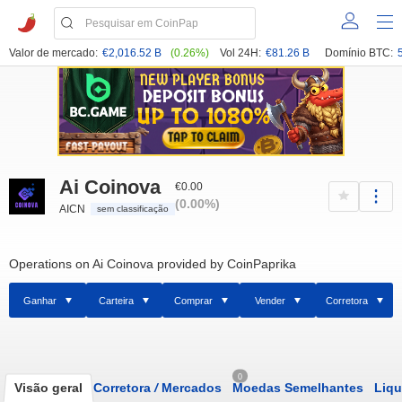
Valor de mercado:
€2,016.52 B
(0.26%)
Vol 24H:
€81.26 B
Domínio BTC:
Ai Coinova
€0.00
(0.00%)
AICN
sem classificação
Operations on Ai Coinova provided by CoinPaprika
Ganhar
Carteira
Comprar
Vender
Corretora
0
Visão geral
Corretora
/
Mercados
Moedas Semelhantes
Liqu