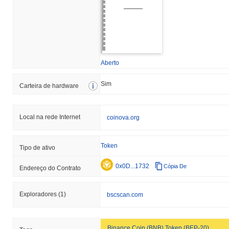
Aberto
Sim
Carteira de hardware
Local na rede Internet
coinova.org
Token
Tipo de ativo
0x0D...1732
Cópia De
Endereço do Contrato
Exploradores
(1)
bscscan.com
Binance Coin (BNB) Token (BEP-20)