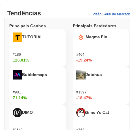
Tendências
Visão Geral do Mercad
Principais Ganhos
Principais Perdedores
TUTORIAL
Magma Finance
#186
#404
126.01%
-19.24%
Bubblemaps
Jotchua
#981
#1397
71.14%
-18.47%
DIMO
Simon's Cat
#1149
#753