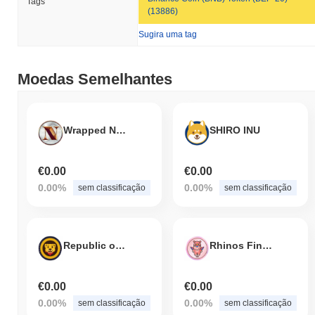
Tags
(13886)
Sugira uma tag
Moedas Semelhantes
Wrapped Nengcoin
SHIRO INU
€0.00
€0.00
0.00%
0.00%
sem classificação
sem classificação
Republic of Dogs
Rhinos Finance
€0.00
€0.00
0.00%
0.00%
sem classificação
sem classificação