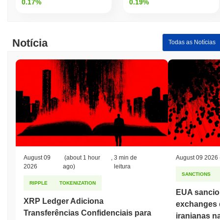
0.17%
0.19%
Notícia
Todas as Notícias
August 09
(about 1 hour
,
3 min de
August 09 2026
2026
ago)
leitura
SANCTIONS
RIPPLE
TOKENIZATION
EUA sancio
XRP Ledger Adiciona
exchanges 
Transferências Confidenciais para
iranianas n