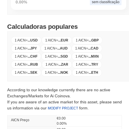
0.00%
sem classificação
Calculadoras populares
1 AICN
=
...
USD
1 AICN
=
...
EUR
1 AICN
=
...
GBP
1 AICN
=
...
JPY
1 AICN
=
...
AUD
1 AICN
=
...
CAD
1 AICN
=
...
CHF
1 AICN
=
...
SGD
1 AICN
=
...
MXN
1 AICN
=
...
RUB
1 AICN
=
...
ZAR
1 AICN
=
...
TRY
1 AICN
=
...
SEK
1 AICN
=
...
NOK
1 AICN
=
...
ETH
According to our knowledge currently there are no active
Exchanges/Markets for Ai Coinova.
If you are aware of an active market for this asset, please send
us information via our
form.
MODIFY PROJECT
€0.00
AICN Preço
0.00%