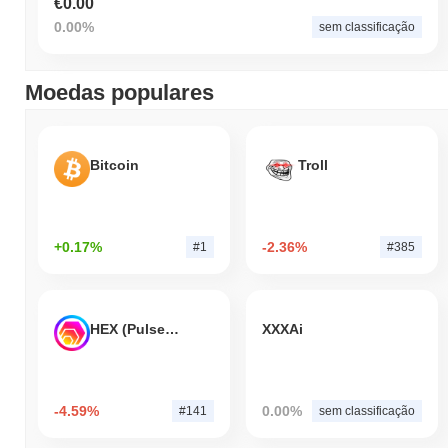
€0.00
0.00%
sem classificação
Moedas populares
Bitcoin
Troll
+0.17%
-2.36%
#1
#385
HEX (Pulsechain)
XXXAi
-4.59%
0.00%
#141
sem classificação