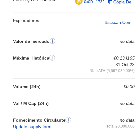
Cópia De
0x0D...1732
Exploradores
Bscscan.com
Valor de mercado
no data
Máxima Histórica
€0.134165
31 Oct 23
% to ATH (5,667,039.00%)
Volume (24h)
€0.00
Vol / M Cap (24h)
no data
Fornecimento Circulante
no data
Update supply form
Total:20,000,000