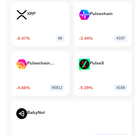
XRP
Pulsechain
-0.47%
-3.44%
#6
#197
Pulsechain Bridged HEX (Pulsechain)
PulseX
-4.66%
-5.39%
#5812
#168
BabyNot