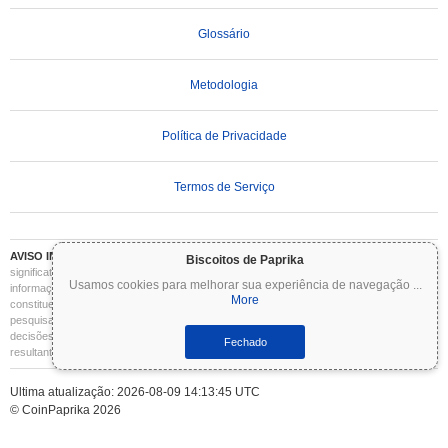
Glossário
Metodologia
Política de Privacidade
Termos de Serviço
AVISO IMPORTANTE:
As criptomoedas são altamente voláteis e envolvem riscos
Biscoitos de Paprika
significativos. Você pode perder parte ou todo o seu investimento. Todas as
Usamos cookies para melhorar sua experiência de navegação
...
informações no Coinpaprika são fornecidas apenas para fins informativos e não
More
constituem aconselhamento financeiro ou de investimento. Sempre faça sua própria
pesquisa (DYOR) e consulte um consultor financeiro qualificado antes de tomar
decisões de investimento. O Coinpaprika não se responsabiliza por quaisquer perdas
Fechado
resultantes do uso dessas informações.
Ultima atualização: 2026-08-09 14:13:45 UTC
© CoinPaprika 2026