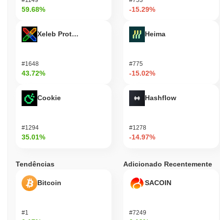
59.68%
-15.29%
Xeleb Protocol
Heima
#1648
#775
43.72%
-15.02%
Cookie
Hashflow
#1294
#1278
35.01%
-14.97%
Tendências
Adicionado Recentemente
Bitcoin
SACOIN
#1
#7249