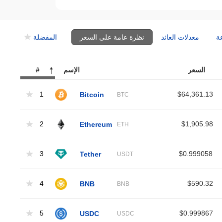
ة
معدلات العائد
نظرة عامة على السعر
المفضلة
السعر
الإسم
#
1
Bitcoin
$64,361.13
BTC
2
Ethereum
$1,905.98
ETH
3
Tether
$0.999058
USDT
4
BNB
$590.32
BNB
5
USDC
$0.999867
USDC