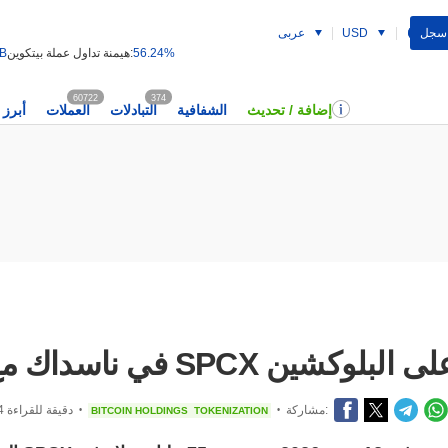
 سجل
USD
عربى
56.24%
هيمنة تداول عملة بيتكوين:
 B
60722
374
إضافة / تحديث
الشفافية
التبادلات
العملات
أبرز 
 مع إطلاق SPCX المرمّز على البلوكشين
مشاركة:
4 دقيقة للقراءة
BITCOIN HOLDINGS
TOKENIZATION
•
•