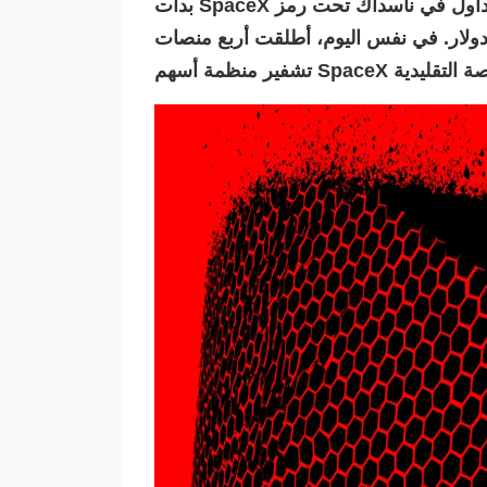
بدأت SpaceX التداول في ناسداك تحت رمز SPCX في 12 يونيو 2026، وجمعت 75 مليار دولار في
ي في التاريخ بتقييم قدره 1.75 تريليون دولار. في نفس اليوم، أطلقت أربع منصات