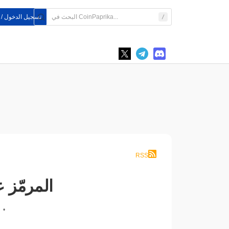
تسجيل الدخول /
RSS
تسجل SpaceX في ناسداك
•