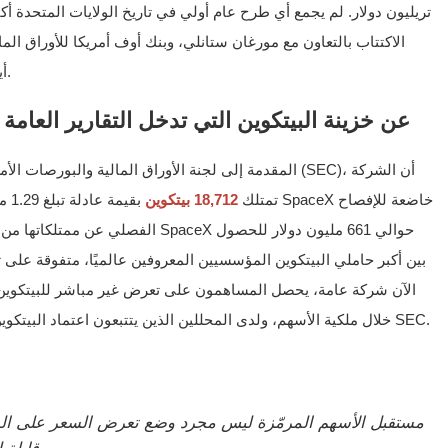
تريليون دولار. لم يجمع أي طرح عام أولي في تاريخ الولايات المتحد
الاكتتاب بالتعاون مع مورغان ستانلي، وبنك أوف أمريكا للأوراق ال
SpaceX أيضًا في ناسداك تكساس تحت نفس الرمز.
يكشف ملف SpaceX لدى SEC عن خزينة البيتكوين التي تدخل التقارير العامة
تمتلك
18,712 بيتكوين
الفصلي عن ممتلكاتها من البيتكوين، وال
خلال ملكية الأسهم، ولدى المحللين الذين يتتبعون اعتماد البيتكوين المؤسسي نقطة بيانات فصلية جديدة في ملفات SEC.
قابلة للنقل عبر الأنظمة المالية."، 11 يونيو 2026.