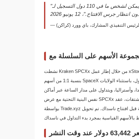
"من اليوم، يمكن لشخص ما في 110 دول التسجيل لـ SpaceX من هاتفه، وفي اللحظة التي يتم فيها
لرئيس التنفيذي المشارك، باي وورد (كراكن)
نشطت Kraken SPCXx من خلال إطار عمل xStocks الخاص بها، الذي أصدرته Backed Assets (JE) Limited ومدعوم
بنسبة 1:1 من أسهم SpaceX في الحفظ المنظم من طرف ثالث. الرمز متاح في أكثر من 110 دول، باستثناء الولايات
، ويتداول على مدار الساعة عبر أماكن xStocks Alliance. انضمت Bybit إلى
نفس البنية التحتية مع عرض SPCXx الخاص بها. من جانب المشتقات، عقد Hyperliquid SPCX الدائم، الذي تم نشره
بواسطة Trade.xyz في 18 مايو 2026، حمل أكثر من 190 مليون دولار من الفائدة المفتوحة قبل افتتاح ناسداك. تم تحويل
 النشر