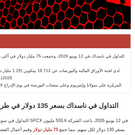
2026)، مما يدخلها في التقارير العامة الفصلية الإلزامية.
أطلقت أربع منصات تشفير منظمة أسهم SpaceX المرمّزة على سولانا وإيثيريوم وعلى منصات البورصة في يوم الإدراج.
تبدأ SpaceX التداول في ناسداك بسعر 135 دولار في طرح عام أولي قياسي
سهم من الفئة A بسعر 135 دولار لكل سهم، مما جمع
75 مليار دولار