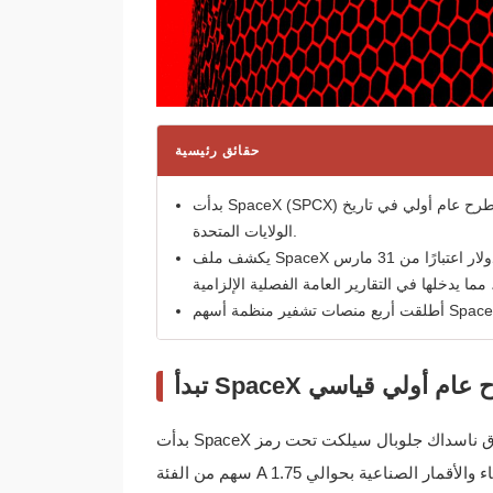
حقائق رئيسية
بدأت SpaceX (SPCX) التداول في ناسداك في 12 يونيو 2026، وجمعت 75 مليار دولار في أكبر طرح عام أولي في تاريخ
الولايات المتحدة.
يكشف ملف SpaceX لدى لجنة الأوراق المالية والبورصات عن 18,712 بيتكوين (1.29 مليار دولار اعتبارًا من 31 مارس
بدأت SpaceX التداول في سوق ناسداك جلوبال سيلكت تحت رمز SPCX في 12 يونيو 2026. باعت الشركة 555.6 مليون
وقيم أعمال الفضاء والأقمار الصناعية بحوالي 1.75