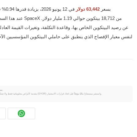
تم تداول البيتكوين (BTC) بسعر
63,442 دولار
لنفس معيار الإفصاح الذي ينطبق على حاملي البيتكوين المؤسسيين الآخ
تعتبر العملات المشفرة متقلبة للغاية وتنطوي على مخاطر كبيرة. قد تخسر جزءًا أو كل استثمارك.
جميع المعلومات على Coinpaprika مقدمة لأغراض معلوماتية فقط ولا تشكل نصيحة مالية أو استثمارية. قم دائمًا بإجراء بحثك الخاص (DYOR) واستشر مستشارًا ماليًا مؤهلاً قبل اتخاذ قرارات الاستثمار.