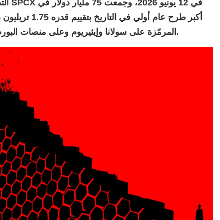
أكبر طرح عام أول
تشفير منظمة أسهم SpaceX المرمّزة على سولانا وإيثيريوم وعلى منصات البورصة التقليدية.