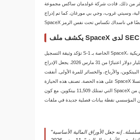
ة أكثر من ذلك. قادت شركة غولدمان ساكس مجموعة
مالية، وسيتي غروب، وجي بي مورغان. كما تم إدراج
تؤكد وثيقة التسجيل S-1 الخاصة بـ SpaceX، المقدمة إلى لجنة الأوراق المالية والبورصات الأمريكية (SEC)، أن الشركة
بقيمة عادلة تبلغ 1.29 مليار دولار اعتبارًا من 31 مارس 2026. يجعل الإدراج SpaceX خاضعة للإفصاح
أرباح، والخسائر للمرة الأولى. أنفقت SpaceX حوالي 661 مليون دولار للحصول
على هذه الحصة. تصنف هذه الحيازة SpaceX بين أكبر حاملي البيتكوين المؤسسيين المعروفين عالميًا، متفوقة على تسلا
التي تمتلك 11,509 بيتكوين. مع كون SpaceX الآن شركة عامة، يحصل المساهمون على تعرض غير مباشر للبيتكوين من
"مستقبل الأسهم المرمّزة ليس مجرد وضع تعرض السعر على السلسلة. إنه جعل الأوراق المالية الأساسية