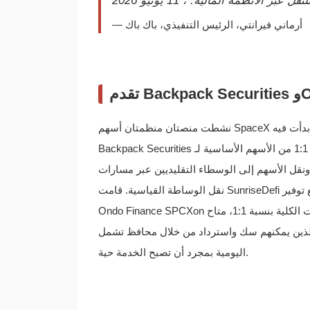
— أرماني فيرانتي، الرئيس التنفيذي، باك باك
نشطت منصتان منظمتان أسهم SpaceX المرمّزة في نفس اليوم الذي بدأت فيه SPCX التداول في ناسداك. أصدرت
Backpack Securities رمزًا محليًا على سولانا مدعومًا بنسبة 1:1 من الأسهم الأساسية لـ SpaceX المحتفظ بها في الحفظ
ونقل الأسهم إلى الوسطاء التقليديين عبر مسارات
نقل الوساطة القياسية. قامت SunriseDefi ببناء بنية تحتية لإصدار السلسلة، مع توفير Meteora لطبقة السيولة. أطلقت
Ondo Finance SPCXon من خلال منصتها للأسواق العالمية على إيثيريوم وسولانا كمتتبع للعائدات الكلية بنسبة 1:1، متاح
سك واسترداد من خلال محافظ تشمل MetaMask. تنشر Ondo تأكيدات الحفظ
اليومية بمجرد أن تصبح الخدمة حية.