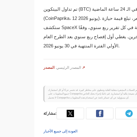
في 12 يونيو 2026، بزيادة قدرها 0.94% في الـ 24 ساعة الماضية
(CoinPaprika، 12 يونيو 2026). عند هذا السعر، تبلغ قيمة حيازة SpaceX من 18,712 بيتكوين حوالي 1.19 مليار دولار.
ستكشف SpaceX عن رصيد البيتكوين الخاص بها، وقاعدة التكلفة، وتغيرات القيمة العادلة في كل تقرير ربع سنوي، وفقًا
رين. يغطي أول إفصاح ربع سنوي بعد الطرح العام
الأولي الفترة المنتهية في 30 يونيو 2026.
المصدر ↗
المصدر الرئيسي:
لا تتحمل Coinpaprika أي مسؤولية عن أي خسائر ناتجة عن استخدام هذه المعلومات.
مشاركة:
العودة إلى جميع الأخبار