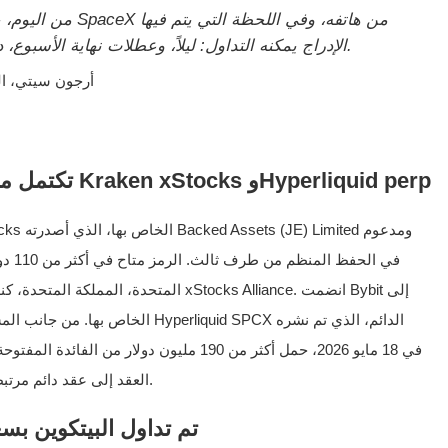
الإدراج يمكنه التداول: ليلاً، وعطلات نهاية الأسبوع، دون انتظار جرس الافتتاح."، 12 يونيو 2026.
— أرجون سيتي، ا
تكتمل مجموعة الأسهم على السلسلة مع Kraken xStocks وHyperliquid perp
المتحدة، المملكة المتحدة، كندا، وأستراليا
العقد إلى عقد دائم مرتبط بالأسهم القياسية بمجرد بدء التداول في ناسداك.
تم تداول البيتكوين بسعر 63,442 دولار عند وقت