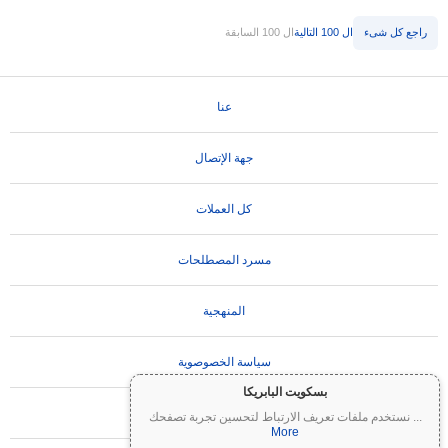
راجع كل شىء
ال 100 التالية
ال 100 السابقة
عنا
جهة الإتصال
كل العملات
مسرد المصطلحات
المنهجية
سياسة الخصوصوية
بسكويت البابريكا
تعليمات الاستخدام
...
نستخدم ملفات تعريف الارتباط لتحسين تجربة تصفحك
More