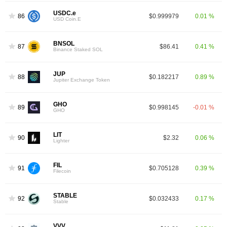
USDC.e
86
$0.999979
0.01 %
USD Coin.E
BNSOL
87
$86.41
0.41 %
Binance Staked SOL
JUP
88
$0.182217
0.89 %
Jupiter Exchange Token
GHO
89
$0.998145
-0.01 %
GHO
LIT
90
$2.32
0.06 %
Lighter
FIL
91
$0.705128
0.39 %
Filecoin
STABLE
92
$0.032433
0.17 %
Stable
VVV