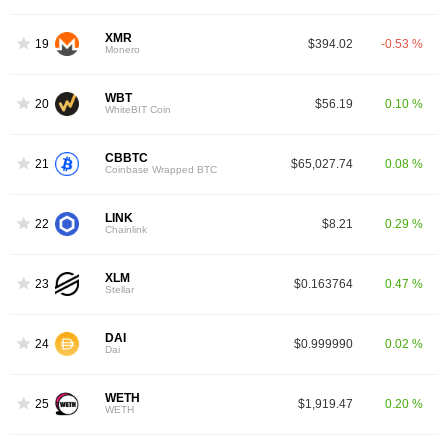
XMR
19
$394.02
-0.53 %
Monero
WBT
20
$56.19
0.10 %
WhiteBIT Coin
CBBTC
21
$65,027.74
0.08 %
Coinbase Wrapped BTC
LINK
22
$8.21
0.29 %
Chainlink
XLM
23
$0.163764
0.47 %
Stellar
DAI
24
$0.999990
0.02 %
Dai
WETH
25
$1,919.47
0.20 %
WETH