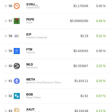
SYRUPUSDC
56
$1.176346
0.00 %
SyrupUSDC
PEPE
57
$0.00000290
0.48 %
Pepe
ICP
58
$2.19
0.31 %
Internet Computer
FTM
59
$0.429343
0.00 %
Fantom
WLD
60
$0.333847
2.02 %
Worldcoin
WETH
61
$1,919.12
0.20 %
Binance-Peg Ethereum Token
BGB
62
$1.62
0.07 %
Bitget Token
XAUT
63
$4,318.68
0.13 %