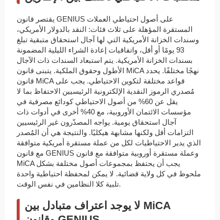
يقتصر قانون GENIUS على أصول احتياطي العملات
المستقرة المؤهلة على ثلاث فئات: النقد بالدولار الأمريكي،
وسندات الخزانة الأمريكية التي لها آجال استحقاق متبقية تبلغ
93 يومًا أو أقل، واتفاقيات إعادة الشراء الليلية المضمونة
بسندات الخزانة الأمريكية. يتم استبعاد السندات ذات الآجال
الأطول وحقوق الملكية. يتبنى قانون MiCA نهجًا مختلفًا. يحدد
قانون MiCA قواعد مختلفة لتكوين الاحتياطي. يجب على
مُصدري الرموز النقدية الإلكترونية الرئيسيين الاحتفاظ بما لا
يقل عن 60% من أصول الاحتياطي كودائع مصرفية في
مؤسسات الائتمان الأوروبية، مع 40% أخرى في أدوات ذات
آجال استحقاق يومية. يواجه المصدّرون غير الرئيسيين
التزامات أقل ولكنها مشابهة هيكليًا. والنتيجة هي أن المُصدر
الذي يدير الاحتياطيات لكل من عملة مستقرة أمريكية متوافقة
مع قانون GENIUS وعملة مستقرة أوروبية متوافقة مع قانون
MiCA يجب أن يحتفظ بمجموعات أصول مختلفة بشكل
ملحوظ في كل ولاية قضائية. لا يمكن لمحفظة احتياطية واحدة
تلبية كلا النظامين في نفس الوقت.
لا يوجد اعتراف متبادل بين MiCA
وقانون GENIUS