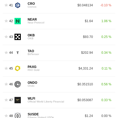
CRO
41
$0.048134
-0.10 %
Cronos
NEAR
42
$1.64
1.06 %
Near Protocol
OKB
43
$93.70
0.25 %
OKB
TAO
44
$202.94
0.34 %
BitTensor
PAXG
45
$4,331.24
0.11 %
PAX Gold
ONDO
46
$0.351510
0.56 %
Ondo
WLFI
47
$0.053087
0.33 %
Official World Liberty Financial
SUSDE
48
$1.24
0.00 %
Ethena Staked USDe