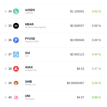
sUSDS
34
$1.105691
0.02 %
sUSDS
HBAR
35
$0.068557
0.00 %
Hedera Hashgraph
PYUSD
36
$0.999946
0.00 %
PayPal USD
SUI
37
$0.692122
0.44 %
Sui
AVAX
38
$6.52
0.37 %
Avalanche
SHIB
39
$0.00000467
0.24 %
Shiba Inu
UNI
40
$4.07
0.89 %
Uniswap