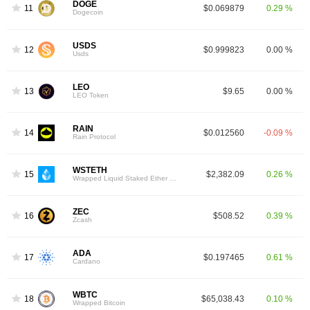
DOGE
11
$0.069879
0.29 %
Dogecoin
USDS
12
$0.999823
0.00 %
Usds
LEO
13
$9.65
0.00 %
LEO Token
RAIN
14
$0.012560
-0.09 %
Rain Protocol
WSTETH
15
$2,382.09
0.26 %
Wrapped Liquid Staked Ether 2.0
ZEC
16
$508.52
0.39 %
Zcash
ADA
17
$0.197465
0.61 %
Cardano
WBTC
18
$65,038.43
0.10 %
Wrapped Bitcoin