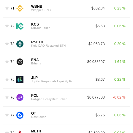
WBNB
71
$602.84
0.23 %
Wrapped BNB
KCS
72
$6.63
0.06 %
KuCoin Token
RSETH
73
$2,063.73
0.20 %
Kelp DAO Restaked ETH
ENA
74
$0.088597
1.64 %
Ethena
JLP
75
$3.67
0.22 %
Jupiter Perpetuals Liquidity Provider Token
POL
76
$0.077303
-0.02 %
Polygon Ecosystem Token
GT
77
$6.75
0.06 %
GateToken
METH
78
$2,103.30
0.03 %