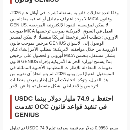
وفقًا لعدة تحليلات قانونية مستقلة نُشرت في أوائل عام 2026،
لا يوجد اعتراف متبادل أو اتفاقية معادلة بين MiCA وقانون
GENIUS. لا يمكن لمؤسسة النقود الإلكترونية المرخصة
بموجب MiCA العمل في السوق الأمريكية بموجب ترخيصها
الأوروبي؛ يتطلب الأمر ترخيصًا أمريكيًا منفصلًا. لا يمكن لمصدر
مرخص بموجب قانون GENIUS الوصول إلى الأسواق
الأوروبية من خلال موافقته الأمريكية؛ يتطلب الأمر إنشاء كيان
أوروبي والحصول على ترخيص MiCA بشكل مستقل. يتضمن
قانون GENIUS بندًا يسمح لوزارة الخزانة الأمريكية بإجراء
تقييمات المعادلة للإطارات التنظيمية الأجنبية المماثلة في
المستقبل. اعتبارًا من يونيو 2026، لم يتم اتخاذ أي تقييم من
هذا القبيل، وتؤكد التحليلات أن كل إطار يفرض متطلبات
الترخيص والاحتياطي بشكل منفصل تمامًا عن الآخر.
USDC احتفظ بـ 74.9 مليار دولار بينما
تقدمت OCC في تنفيذ قواعد قانون
GENIUS
تم تداول USDC بسعر 0.9998 دولار مع قيمة سوقية تبلغ 74.9