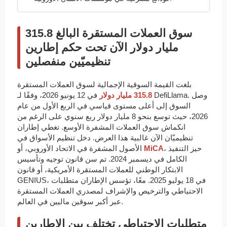
سوق العملات المستقرة البالغ 315.8
مليار دولار الآن تحت حكم إطارين
تنظيميّين منفصلين
بلغت القيمة السوقية الإجمالية لسوق العملات المستقرة
315.8 مليار دولار
في 12 يونيو 2026، وفقًا لـ DefiLlama. وصل
السوق إلى أعلى مستوى قياسي في الربع الأول من عام
2026، حيث توسع بنحو 8 مليار دولار ربع سنوي على الرغم من
انكماش سوق العملات المشفرة الأوسع. تغطي إطاران
تنظيميّان الآن غالبية هذا العرض. دخل تنظيم الأسواق في
، حيز التنفيذ
MiCA
الأصول المشفرة في الاتحاد الأوروبي، أو
الكامل في ديسمبر 2024. تم سن قانون توجيه وتأسيس
الابتكار الوطني للعملات المستقرة الأمريكية، أو قانون
GENIUS، في 18 يوليو 2025. معًا، تؤسس الإطاران متطلبات
الاحتياطي والترخيص والإشراف لمصدري العملات المستقرة
عبر أكبر سوقين ماليين في العالم.
متطلبات الاحتياطي تختلف بين الإطارين