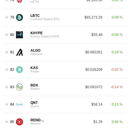
mETH
LBTC
79
$65,273.29
0.09 %
Lombard Staked BTC
KHYPE
80
$55.48
0.08 %
Kinetiq Staked HYPE
ALGO
81
$0.082261
0.24 %
Algorand
KAS
82
$0.026209
-0.02 %
Kaspa
BDX
83
$0.091672
-0.14 %
Beldex
QNT
84
$58.14
0.15 %
Quant
RENDER
85
$1.29
0.66 %
Render