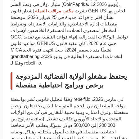
مليار دولار في وقت النشر (CoinPaprika، 12 يونيو 2026).
نشرت
مكتب مراقب العملة
إشعار قانون GENIUS الخاص بها
بشأن اقتراح قواعد جديدة في 25 فبراير 2026، موضحة
متطلبات إدارة الاحتياطي، والتزامات الاسترداد، وضوابط
المخاطر لمصدري العملات المستقرة الخاضعين لإشراف
OCC. تواصل الوكالات الفيدرالية إنهاء قواعد التنفيذ، مع تمديد
مواعيد قانون GENIUS حتى عام 2026. كان تنفيذ قانون
MiCA نشطًا منذ ديسمبر 2024، حيث انتهت فترة الجد
grandfathering للخدمات المستقرة الحالية في يونيو 2025،
وفقًا لـ rebelfi.io.
يحتفظ مشغلو الولاية القضائية المزدوجة
برخص وبرامج احتياطية منفصلة
وفقًا لتحليل قانوني نُشر بواسطة rebelfi.io في مارس 2026،
يواجه المشغلون من الحجم المتوسط الذين يحتفظون برخص
منفصلة، وفرق امتثال، وبنية تحتية للتقارير في كل من الولايات
المتحدة والاتحاد الأوروبي تكاليف تشغيل إضافية تتراوح بين
200,000 إلى 500,000 دولار سنويًا. يتطلب الأمر محافظ
احتياطية منفصلة في فئات أصول مختلفة وهياكل وصاية
مختلفة في كل سوق. تكون الفجوة أكثر حدة بالنسبة لمصدري