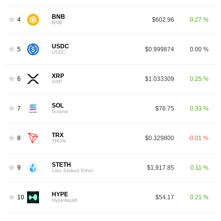
BNB
4
$602.96
0.27 %
BNB
USDC
5
$0.999874
0.00 %
USDC
XRP
6
$1.033309
0.25 %
XRP
SOL
7
$76.75
0.33 %
Solana
TRX
8
$0.329800
-0.01 %
TRON
STETH
9
$1,917.85
0.11 %
Lido Staked Ether
HYPE
10
$54.17
0.21 %
Hyperliquid