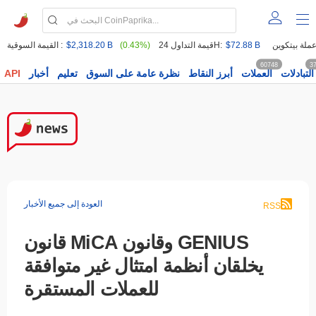
$72.88 B
قيمة التداول 24H:
(0.43%)
$2,318.20 B
القيمة السوقية :
60748
3
التبادلات
العملات
أبرز النقاط
نظرة عامة على السوق
تعليم
أخبار
API
العودة إلى جميع الأخبار
RSS
قانون MiCA وقانون GENIUS
يخلقان أنظمة امتثال غير متوافقة
للعملات المستقرة