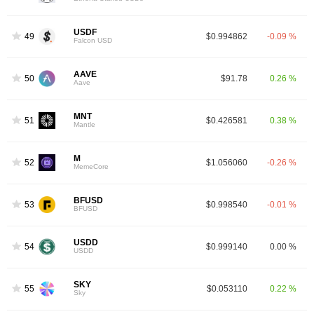
USDF
49
$0.994862
-0.09 %
Falcon USD
AAVE
50
$91.78
0.26 %
Aave
MNT
51
$0.426581
0.38 %
Mantle
M
52
$1.056060
-0.26 %
MemeCore
BFUSD
53
$0.998540
-0.01 %
BFUSD
USDD
54
$0.999140
0.00 %
USDD
SKY
55
$0.053110
0.22 %
Sky