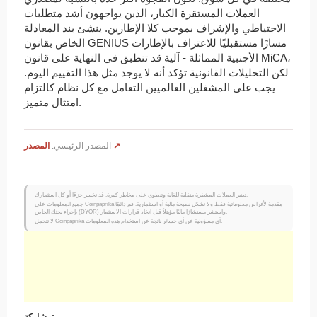
العملات المستقرة الكبار، الذين يواجهون أشد متطلبات
الاحتياطي والإشراف بموجب كلا الإطارين. ينشئ بند المعادلة
الخاص بقانون GENIUS مسارًا مستقبليًا للاعتراف بالإطارات
الأجنبية المماثلة - آلية قد تنطبق في النهاية على قانون MiCA،
لكن التحليلات القانونية تؤكد أنه لا يوجد مثل هذا التقييم اليوم.
يجب على المشغلين العالميين التعامل مع كل نظام كالتزام
امتثال متميز.
المصدر ↗
المصدر الرئيسي:
تعتبر العملات المشفرة متقلبة للغاية وتنطوي على مخاطر كبيرة. قد تخسر جزءًا أو كل استثمارك.
جميع المعلومات على Coinpaprika مقدمة لأغراض معلوماتية فقط ولا تشكل نصيحة مالية أو استثمارية. قم دائمًا
بإجراء بحثك الخاص (DYOR) واستشر مستشارًا ماليًا مؤهلاً قبل اتخاذ قرارات الاستثمار.
لا تتحمل Coinpaprika أي مسؤولية عن أي خسائر ناتجة عن استخدام هذه المعلومات.
مشاركة: