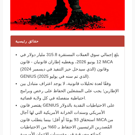
حقائق رئيسية
بلغ إجمالي سوق العملات المستقرة 315.8 مليار دولار في
12 يونيو 2026، ويغطيه إطاران قانونيان - قانون MiCA
(الذي سيدخل حيز التنفيذ في ديسمبر 2024) وقانون
GENIUS (الذي تم سنه في يوليو 2025).
وفقًا لعدة تحليلات قانونية، لا يوجد اعتراف متبادل بين
الإطارين؛ يجب على المشغلين الحفاظ على رخص وبرامج
احتياطية منفصلة في كل ولاية قضائية.
يقتصر قانون GENIUS على الاحتياطيات النقدية بالدولار
الأمريكي وسندات الخزانة الأمريكية التي لها آجال
استحقاق 93 يومًا أو أقل؛ بينما يتطلب قانون MiCA من
المُصدرين الرئيسيين الاحتفاظ بـ 60% من الاحتياطيات
كودائع مصرفية في مؤسسات الائتمان الأوروبية.