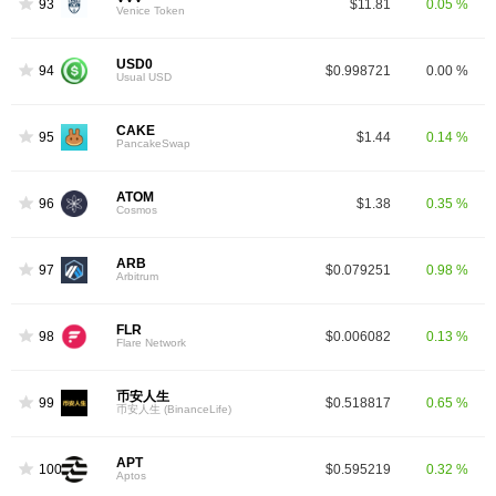
93
$11.81
0.05 %
Venice Token
USD0
94
$0.998721
0.00 %
Usual USD
CAKE
95
$1.44
0.14 %
PancakeSwap
ATOM
96
$1.38
0.35 %
Cosmos
ARB
97
$0.079251
0.98 %
Arbitrum
FLR
98
$0.006082
0.13 %
Flare Network
币安人生
99
$0.518817
0.65 %
币安人生 (BinanceLife)
APT
100
$0.595219
0.32 %
Aptos