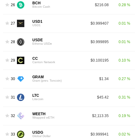
BCH
26
$216.08
0.28 %
Bitcoin Cash
USD1
27
$0.999407
0.01 %
USD1
USDE
28
$0.999895
0.01 %
Ethena USDe
CC
29
$0.100195
0.10 %
Canton Network
GRAM
30
$1.34
0.27 %
Gram (prev. Toncoin)
LTC
31
$45.42
0.31 %
Litecoin
WEETH
32
$2,113.35
0.19 %
Wrapped eETH
USDG
33
$0.999941
0.02 %
Global Dollar