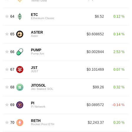
Tether Gold
ETC
64
$6.52
0.12 %
Ethereum Classic
ASTER
65
$0.608652
0.14 %
Aster
PUMP
66
$0.002844
2.53 %
Pump.fun
JST
67
$0.101469
0.07 %
JUST
JITOSOL
68
$99.26
0.32 %
Jito Staked SOL
PI
69
$0.089572
-0.14 %
Pi Network
RETH
70
$2,243.37
0.20 %
Rocket Pool ETH