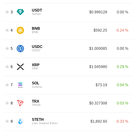
USDT
3
$0.999128
0.00 %
Tether
BNB
4
$592.25
-0.24 %
BNB
USDC
5
$1.000085
0.00 %
USDC
XRP
6
$1.045980
0.29 %
XRP
SOL
7
$73.19
0.04 %
Solana
TRX
8
$0.327308
0.03 %
TRON
STETH
9
$1,892.60
-0.33 %
Lido Staked Ether