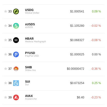
USDG
33
$1.000541
0.09 %
Global Dollar
sUSDS
34
$1.105280
-0.02 %
sUSDS
HBAR
35
$0.068327
-0.08 %
Hedera Hashgraph
PYUSD
36
$1.000025
0.00 %
PayPal USD
SHIB
37
$0.00000472
-0.36 %
Shiba Inu
SUI
38
$0.673254
0.25 %
Sui
AVAX
39
$6.40
-0.23 %
Avalanche