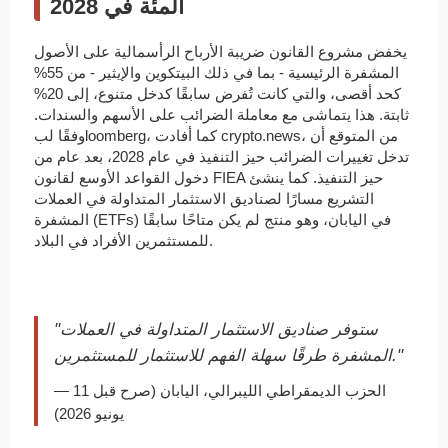
المئة في 2028
يخفض مشروع القانون ضريبة الأرباح الرأسمالية على الأصول
المشفرة الرئيسية - بما في ذلك البيتكوين والإيثير - من 55%
كحد أقصى، والتي كانت تُفرض سابقًا كدخل متنوع، إلى 20%
ثابتة. هذا يتماشى مع معاملة الضرائب على الأسهم والسندات.
وفقًا لبloomberg، كما أفادت crypto.news، من المتوقع أن
تدخل تغييرات الضرائب حيز التنفيذ في عام 2028، بعد عام من
دخول القواعد الأوسع لقانون FIEA حيز التنفيذ. كما ينشئ
التشريع مسارًا لصناديق الاستثمار المتداولة في العملات
المشفرة (ETFs) في اليابان، وهو منتج لم يكن متاحًا سابقًا
للمستثمرين الأفراد في البلاد.
"ستوفر صناديق الاستثمار المتداولة في العملات
المشفرة طرقًا سهلة الفهم للاستثمار للمستثمرين."
— الحزب الديمقراطي الليبرالي، اليابان (صرح قبل 11
يونيو 2026)