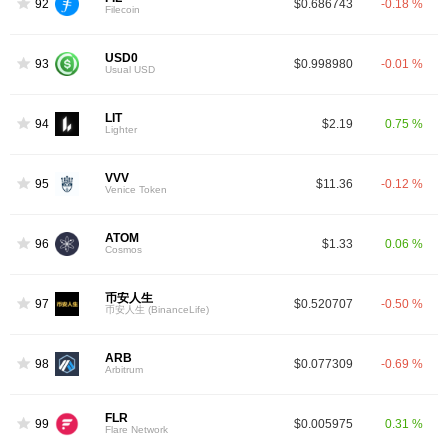
92
$0.686743
-0.18 %
Filecoin
USD0
93
$0.998980
-0.01 %
Usual USD
LIT
94
$2.19
0.75 %
Lighter
VVV
95
$11.36
-0.12 %
Venice Token
ATOM
96
$1.33
0.06 %
Cosmos
币安人生
97
$0.520707
-0.50 %
币安人生 (BinanceLife)
ARB
98
$0.077309
-0.69 %
Arbitrum
FLR
99
$0.005975
0.31 %
Flare Network