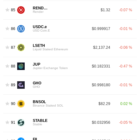
RENDER
85
$1.32
-0.07 %
Render
USDC.e
86
$0.999917
-0.01 %
USD Coin.E
LSETH
87
$2,137.24
-0.06 %
Liquid Staked Ethereum
JUP
88
$0.182331
-0.47 %
Jupiter Exchange Token
GHO
89
$0.998180
-0.01 %
GHO
BNSOL
90
$82.29
0.02 %
Binance Staked SOL
STABLE
91
$0.032956
-0.05 %
Stable
FIL