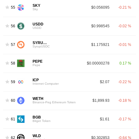
SKY
55
$0.056095
-0.21 %
Sky
USDD
56
$0.998545
-0.02 %
USDD
SYRUPUSDC
57
$1.175921
-0.01 %
SyrupUSDC
PEPE
58
$0.00000278
0.17 %
Pepe
ICP
59
$2.07
-0.22 %
Internet Computer
WETH
60
$1,899.93
-0.18 %
Binance-Peg Ethereum Token
BGB
61
$1.61
-0.17 %
Bitget Token
WLD
62
$0.302853
-0.64 %