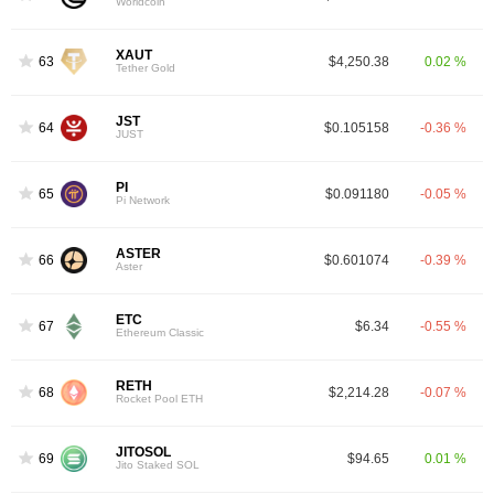
Worldcoin
XAUT
63
$4,250.38
0.02 %
Tether Gold
JST
64
$0.105158
-0.36 %
JUST
PI
65
$0.091180
-0.05 %
Pi Network
ASTER
66
$0.601074
-0.39 %
Aster
ETC
67
$6.34
-0.55 %
Ethereum Classic
RETH
68
$2,214.28
-0.07 %
Rocket Pool ETH
JITOSOL
69
$94.65
0.01 %
Jito Staked SOL