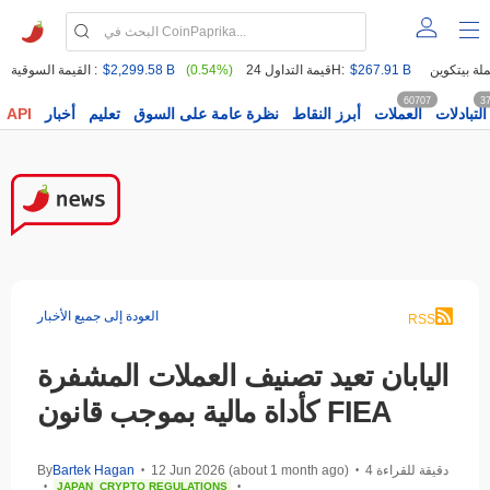
$267.91 B
قيمة التداول 24H:
(0.54%)
$2,299.58 B
القيمة السوقية :
60707
3
التبادلات
العملات
أبرز النقاط
نظرة عامة على السوق
تعليم
أخبار
API
العودة إلى جميع الأخبار
RSS
اليابان تعيد تصنيف العملات المشفرة
كأداة مالية بموجب قانون FIEA
4 دقيقة للقراءة
12 Jun 2026 (about 1 month ago)
Bartek Hagan
By
•
•
JAPAN
CRYPTO REGULATIONS
•
•