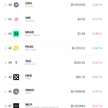
CRO
40
$0.053556
0.01 %
Cronos
UNI
41
$4.00
-0.17 %
Uniswap
NEAR
42
$1.68
-0.36 %
Near Protocol
PAXG
43
$4,263.61
0.04 %
PAX Gold
TAO
44
$192.91
-0.13 %
BitTensor
OKB
45
$85.76
-0.02 %
OKB
ONDO
46
$0.369046
0.15 %
Ondo
WLFI
47
$0.052964
-0.17 %
Official World Liberty Financial