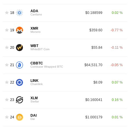
ADA
18
$0.188599
0.02 %
Cardano
XMR
19
$359.60
-0.77 %
Monero
WBT
20
$55.84
-0.11 %
WhiteBIT Coin
CBBTC
21
$64,531.70
-0.05 %
Coinbase Wrapped BTC
LINK
22
$8.09
0.07 %
Chainlink
XLM
23
$0.160041
0.16 %
Stellar
DAI
24
$1.000179
0.01 %
Dai