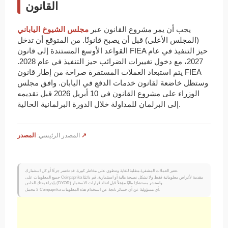
القانون
يجب أن يمر مشروع القانون عبر
مجلس الشيوخ الياباني
(المجلس الأعلى) قبل أن يصبح قانونًا. من المتوقع أن تدخل
القواعد الأوسع المستندة إلى قانون FIEA حيز التنفيذ في عام
2027، مع دخول تغييرات الضرائب حيز التنفيذ في عام 2028.
يتم استبعاد العملات المستقرة صراحة من إطار قانون FIEA
وستظل خاضعة لقانون خدمات الدفع في اليابان. وافق مجلس
الوزراء على مشروع القانون في 10 أبريل 2026 قبل تقديمه
إلى البرلمان للمداولة خلال الدورة البرلمانية الحالية.
المصدر ↗
المصدر الرئيسي:
تعتبر العملات المشفرة متقلبة للغاية وتنطوي على مخاطر كبيرة. قد تخسر جزءًا أو كل استثمارك.
جميع المعلومات على Coinpaprika مقدمة لأغراض معلوماتية فقط ولا تشكل نصيحة مالية أو استثمارية. قم دائمًا
بإجراء بحثك الخاص (DYOR) واستشر مستشارًا ماليًا مؤهلاً قبل اتخاذ قرارات الاستثمار.
لا تتحمل Coinpaprika أي مسؤولية عن أي خسائر ناتجة عن استخدام هذه المعلومات.