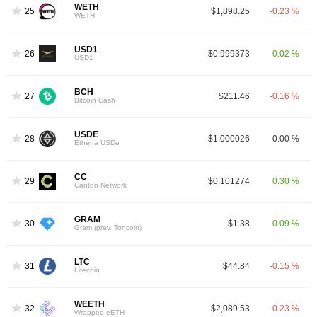
WETH
25
$1,898.25
-0.23 %
WETH
USD1
26
$0.999373
0.02 %
USD1
BCH
27
$211.46
-0.16 %
Bitcoin Cash
USDE
28
$1.000026
0.00 %
Ethena USDe
CC
29
$0.101274
0.30 %
Canton Network
GRAM
30
$1.38
0.09 %
Gram (prev. Toncoin)
LTC
31
$44.84
-0.15 %
Litecoin
WEETH
32
$2,089.53
-0.23 %
Wrapped eETH