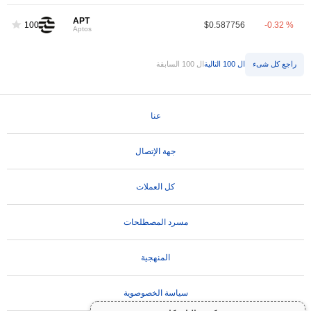
APT
100
$0.587756
-0.32 %
Aptos
راجع كل شىء
ال 100 التالية
ال 100 السابقة
عنا
جهة الإتصال
كل العملات
مسرد المصطلحات
المنهجية
سياسة الخصوصوية