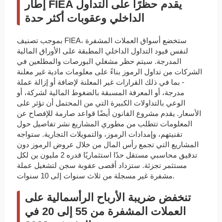
إطار FIEA يقدم حظرًا على التداول
الداخلي وعقوبات أكثر حدة
بموجب تصنيف FIEA، ستخضع أسواق العملات المشفرة
لنفس قيود التداول الداخلي المطبقة على الأوراق المالية
المدرجة. سيتم حظر مشغلي البورصات والمطلعين في
الشركات من تداول الرموز بناءً على معلومات مادية غير معلنة
- بما في ذلك القرارات غير المعلنة لإضافة أو إزالة عملة
مدرجة، أو المعرفة المسبقة بالضغوط المالية لشركة، أو
الوعي بالتداولات الكبيرة التي من المحتمل أن تؤثر على
الأسعار. يقدم مشروع القانون أيضًا قواعد صارمة للإفصاح عن
المعلومات تتطلب من مطوري المشاريع نشر تفاصيل حول
تقنيتهم، وإمدادات الرموز، والتمويلات التجارية. ستواجه
المشاريع التي تجمع رأس المال من خلال عروض الرموز دون
تدقيق محاسبي مستقل حدًا استثماريًا قدره 2 مليون ين لكل
مستثمر تجزئة. ستزداد أقصى عقوبة سجن لتشغيل عملة
مشفرة غير مسجلة من ثلاث سنوات إلى 10 سنوات.
تنخفض ضريبة الأرباح الرأسمالية على
العملات المشفرة من 55 إلى 20 في