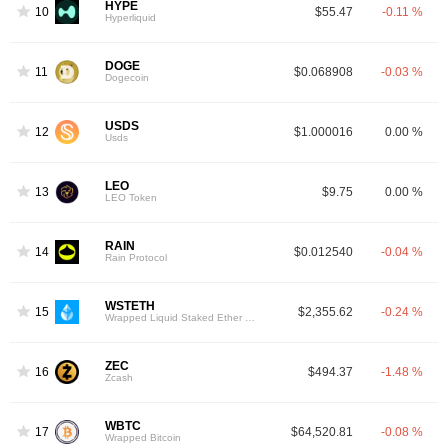
HYPE
10
$55.47
-0.11 %
Hyperliquid
DOGE
11
$0.068908
-0.03 %
Dogecoin
USDS
12
$1.000016
0.00 %
Usds
LEO
13
$9.75
0.00 %
LEO Token
RAIN
14
$0.012540
-0.04 %
Rain Protocol
WSTETH
15
$2,355.62
-0.24 %
Wrapped Liquid Staked Ether 2.0
ZEC
16
$494.37
-1.48 %
Zcash
WBTC
17
$64,520.81
-0.08 %
Wrapped Bitcoin