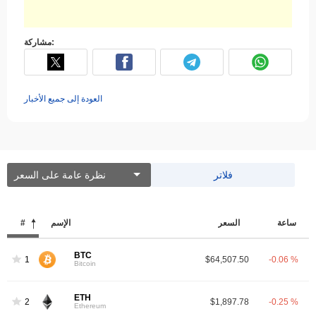
مشاركة:
العودة إلى جميع الأخبار
فلاتر
نظرة عامة على السعر
ساعة
السعر
الإسم
#
BTC
1
$64,507.50
-0.06 %
Bitcoin
ETH
2
$1,897.78
-0.25 %
Ethereum