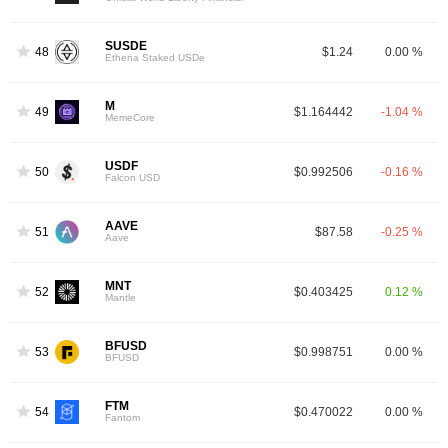
SUSDE
48
$1.24
0.00 %
Ethena Staked USDe
M
49
$1.164442
-1.04 %
MemeCore
USDF
50
$0.992506
-0.16 %
Falcon USD
AAVE
51
$87.58
-0.25 %
Aave
MNT
52
$0.403425
0.12 %
Mantle
BFUSD
53
$0.998751
0.00 %
BFUSD
FTM
54
$0.470022
0.00 %
3
Fantom