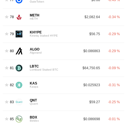
GateToken
METH
78
$2,082.64
-0.34 %
mETH
KHYPE
79
$56.75
-0.29 %
Kinetiq Staked HYPE
ALGO
80
$0.086863
-0.29 %
Algorand
LBTC
81
$64,750.65
-0.09 %
Lombard Staked BTC
KAS
82
$0.025923
-0.31 %
Kaspa
QNT
83
$59.27
-0.25 %
Quant
BDX
85
$0.086698
-0.01 %
Beldex