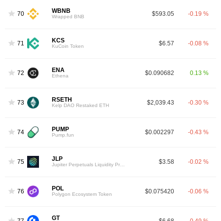
WBNB
70
$593.05
-0.19 %
Wrapped BNB
KCS
71
$6.57
-0.08 %
KuCoin Token
ENA
72
$0.090682
0.13 %
Ethena
RSETH
73
$2,039.43
-0.30 %
Kelp DAO Restaked ETH
PUMP
74
$0.002297
-0.43 %
Pump.fun
JLP
75
$3.58
-0.02 %
Jupiter Perpetuals Liquidity Provider Token
POL
76
$0.075420
-0.06 %
Polygon Ecosystem Token
GT
77
$6.68
-0.49 %