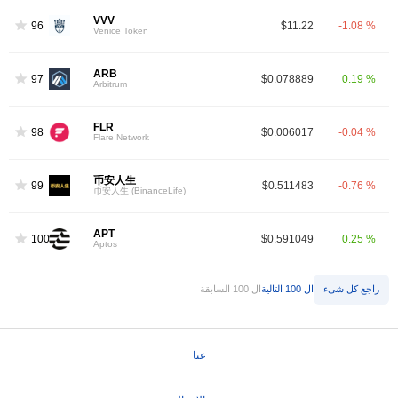
VVV
96
$11.22
-1.08 %
Venice Token
ARB
97
$0.078889
0.19 %
Arbitrum
FLR
98
$0.006017
-0.04 %
Flare Network
币安人生
99
$0.511483
-0.76 %
币安人生 (BinanceLife)
APT
100
$0.591049
0.25 %
Aptos
راجع كل شىء
ال 100 التالية
ال 100 السابقة
عنا