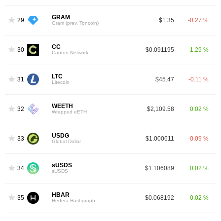
GRAM
29
$1.35
-0.27 %
Gram (prev. Toncoin)
CC
30
$0.091195
1.29 %
Canton Network
LTC
31
$45.47
-0.11 %
Litecoin
WEETH
32
$2,109.58
0.02 %
Wrapped eETH
USDG
33
$1.000611
-0.09 %
Global Dollar
sUSDS
34
$1.106089
0.02 %
sUSDS
HBAR
35
$0.068192
0.02 %
Hedera Hashgraph