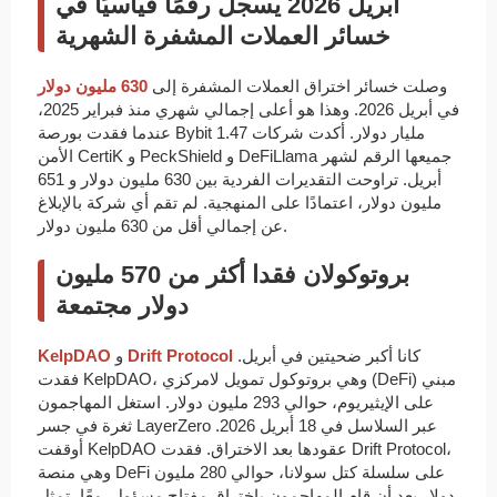
أبريل 2026 يسجل رقمًا قياسيًا في
خسائر العملات المشفرة الشهرية
وصلت خسائر اختراق العملات المشفرة إلى
630 مليون دولار
في أبريل 2026. وهذا هو أعلى إجمالي شهري منذ فبراير 2025،
عندما فقدت بورصة Bybit 1.47 مليار دولار. أكدت شركات
الأمن CertiK و PeckShield و DeFiLlama جميعها الرقم لشهر
أبريل. تراوحت التقديرات الفردية بين 630 مليون دولار و 651
مليون دولار، اعتمادًا على المنهجية. لم تقم أي شركة بالإبلاغ
عن إجمالي أقل من 630 مليون دولار.
بروتوكولان فقدا أكثر من 570 مليون
دولار مجتمعة
كانا أكبر ضحيتين في أبريل.
Drift Protocol
و
KelpDAO
فقدت KelpDAO، وهي بروتوكول تمويل لامركزي (DeFi) مبني
على الإيثيريوم، حوالي 293 مليون دولار. استغل المهاجمون
ثغرة في جسر LayerZero عبر السلاسل في 18 أبريل 2026.
أوقفت KelpDAO عقودها بعد الاختراق. فقدت Drift Protocol،
وهي منصة DeFi على سلسلة كتل سولانا، حوالي 280 مليون
دولار بعد أن قام المهاجمون باختراق مفتاح مسؤول. معًا، تمثل