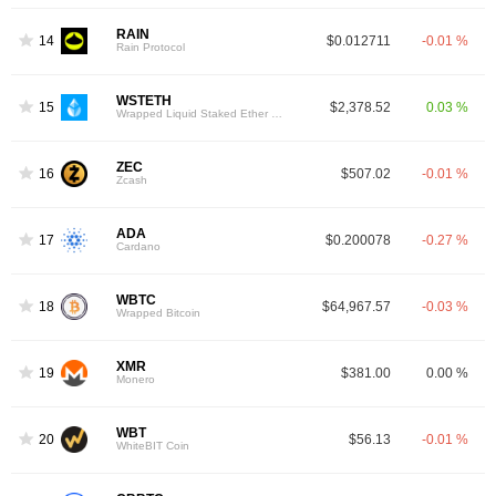
RAIN
14
$0.012711
-0.01 %
Rain Protocol
WSTETH
15
$2,378.52
0.03 %
Wrapped Liquid Staked Ether 2.0
ZEC
16
$507.02
-0.01 %
Zcash
ADA
17
$0.200078
-0.27 %
Cardano
WBTC
18
$64,967.57
-0.03 %
Wrapped Bitcoin
XMR
19
$381.00
0.00 %
Monero
WBT
20
$56.13
-0.01 %
WhiteBIT Coin