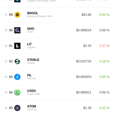
Jupiter Exchange Token
BNSOL
89
$83.80
0.02 %
Binance Staked SOL
GHO
90
$0.998524
0.00 %
GHO
LIT
91
$2.33
-1.27 %
Lighter
STABLE
92
$0.032725
0.18 %
Stable
FIL
93
$0.694953
0.05 %
Filecoin
USD0
94
$0.998921
0.00 %
Usual USD
ATOM
95
$1.38
0.12 %
Cosmos