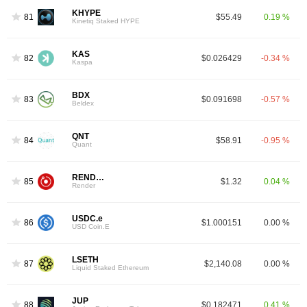
KHYPE
81
$55.49
0.19 %
Kinetiq Staked HYPE
KAS
82
$0.026429
-0.34 %
Kaspa
BDX
83
$0.091698
-0.57 %
Beldex
QNT
84
$58.91
-0.95 %
Quant
RENDER
85
$1.32
0.04 %
Render
USDC.e
86
$1.000151
0.00 %
USD Coin.E
LSETH
87
$2,140.08
0.00 %
Liquid Staked Ethereum
JUP
88
$0.182471
0.41 %