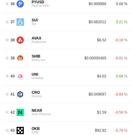
PYUSD
36
$0.999996
0.00 %
PayPal USD
SUI
37
$0.682012
0.21 %
Sui
AVAX
38
$6.52
-0.18 %
Avalanche
SHIB
39
$0.00000465
-0.01 %
Shiba Inu
UNI
40
$4.02
0.08 %
Uniswap
CRO
41
$0.049697
-0.84 %
Cronos
NEAR
42
$1.59
-0.59 %
Near Protocol
OKB
43
$92.92
-0.78 %
OKB