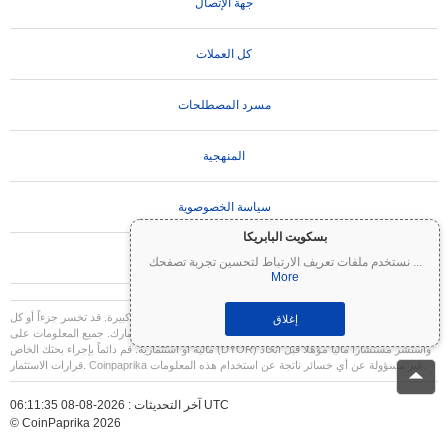
جهة الإتصال
كل العملات
مسرد المصطلحات
المنهجية
سياسة الخصوصوية
بسكويت البابريكا
تعليمات الاستخدام
...
نستخدم ملفات تعريف الارتباط لتحسين تجربة تصفحك
More
تنويه مهم:
العملات المشفرة شديدة التقلب وتنطوي على مخاطر كبيرة. قد تخسر جزءاً أو كل
إغلاق
استثمارك. جميع المعلومات على Coinpaprika مقدمة لأغراض إعلامية فقط ولا تشكل نصيحة
مالية أو استثمارية. قم دائماً بإجراء بحثك الخاص (DYOR) واستشر مستشاراً مالياً مؤهلاً قبل اتخاذ
قرارات الاستثمار. Coinpaprika غير مسؤولة عن أي خسائر ناتجة عن استخدام هذه المعلومات.
آخر التحديثات : 2026-08-08 06:11:35 UTC
© CoinPaprika 2026