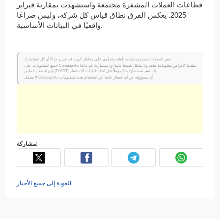
قطاعات العملات المشفرة مجتمعة واستشهدت بمقارنة فبراير
2025. يعكس الفرق نطاق قياس كل شركة، وليس صراعًا
واقعيًا في البيانات الأساسية.
تعتبر العملات المشفرة متقلبة للغاية وتنطوي على مخاطر كبيرة. قد تخسر جزءًا أو كل استثمارك.
جميع المعلومات على Coinpaprika مقدمة لأغراض معلوماتية فقط ولا تشكل نصيحة مالية أو استثمارية. قم دائمًا
بإجراء بحثك الخاص (DYOR) واستشر مستشارًا ماليًا مؤهلاً قبل اتخاذ قرارات الاستثمار.
لا تتحمل Coinpaprika أي مسؤولية عن أي خسائر ناتجة عن استخدام هذه المعلومات.
مشاركة:
العودة إلى جميع الأخبار