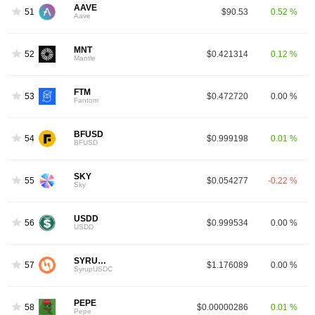
AAVE
51
$90.53
0.52 %
Aave
MNT
52
$0.421314
0.12 %
Mantle
FTM
53
$0.472720
0.00 %
Fantom
BFUSD
54
$0.999198
0.01 %
BFUSD
SKY
55
$0.054277
-0.22 %
Sky
USDD
56
$0.999534
0.00 %
USDD
SYRUPUSDC
57
$1.176089
0.00 %
SyrupUSDC
PEPE
58
$0.00000286
0.01 %
Pepe