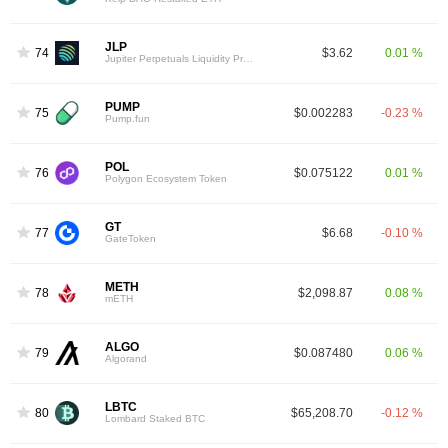
JLP
74
$3.62
0.01 %
Jupiter Perpetuals Liquidity Provider Token
PUMP
75
$0.002283
-0.23 %
Pump.fun
POL
76
$0.075122
0.01 %
Polygon Ecosystem Token
GT
77
$6.68
-0.10 %
GateToken
METH
78
$2,098.87
0.08 %
mETH
ALGO
79
$0.087480
0.06 %
Algorand
LBTC
80
$65,208.70
-0.12 %
Lombard Staked BTC