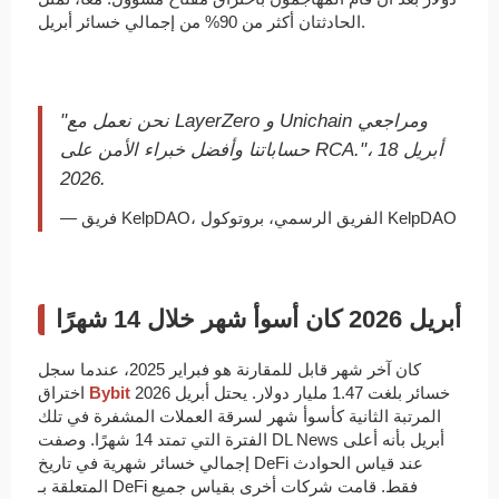
الحادثتان أكثر من 90% من إجمالي خسائر أبريل.
"نحن نعمل مع LayerZero و Unichain ومراجعي
حساباتنا وأفضل خبراء الأمن على RCA."، 18 أبريل
2026.
— فريق KelpDAO، الفريق الرسمي، بروتوكول KelpDAO
أبريل 2026 كان أسوأ شهر خلال 14 شهرًا
كان آخر شهر قابل للمقارنة هو فبراير 2025، عندما سجل
خسائر بلغت 1.47 مليار دولار. يحتل أبريل 2026
Bybit
اختراق
المرتبة الثانية كأسوأ شهر لسرقة العملات المشفرة في تلك
الفترة التي تمتد 14 شهرًا. وصفت DL News أبريل بأنه أعلى
إجمالي خسائر شهرية في تاريخ DeFi عند قياس الحوادث
المتعلقة بـ DeFi فقط. قامت شركات أخرى بقياس جميع