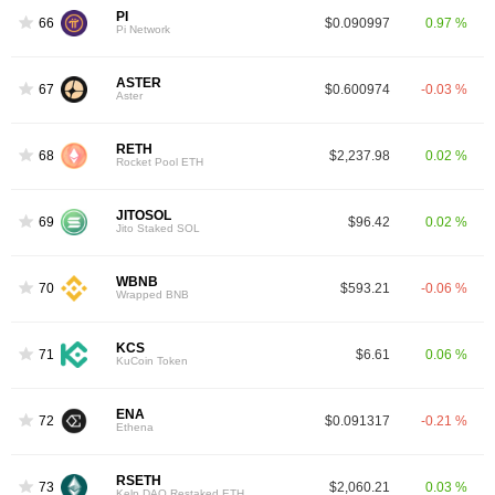
PI
66
$0.090997
0.97 %
Pi Network
ASTER
67
$0.600974
-0.03 %
Aster
RETH
68
$2,237.98
0.02 %
Rocket Pool ETH
JITOSOL
69
$96.42
0.02 %
Jito Staked SOL
WBNB
70
$593.21
-0.06 %
Wrapped BNB
KCS
71
$6.61
0.06 %
KuCoin Token
ENA
72
$0.091317
-0.21 %
Ethena
RSETH
73
$2,060.21
0.03 %
Kelp DAO Restaked ETH