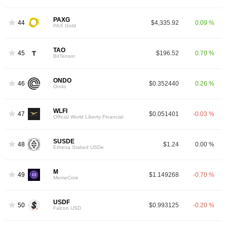
PAXG
44
$4,335.92
0.09 %
PAX Gold
TAO
45
$196.52
0.70 %
BitTensor
ONDO
46
$0.352440
0.26 %
Ondo
WLFI
47
$0.051401
-0.03 %
Official World Liberty Financial
SUSDE
48
$1.24
0.00 %
Ethena Staked USDe
M
49
$1.149268
-0.70 %
MemeCore
USDF
50
$0.993125
-0.20 %
Falcon USD