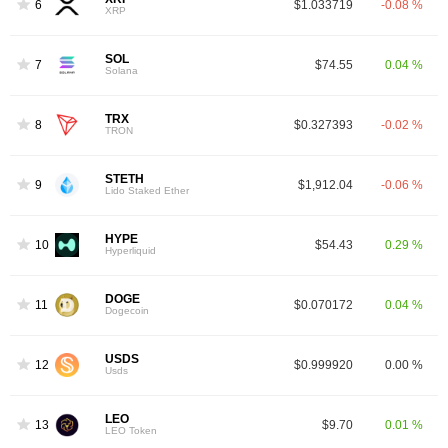
6
$1.033719
-0.08 %
XRP
SOL
7
$74.55
0.04 %
Solana
TRX
8
$0.327393
-0.02 %
TRON
STETH
9
$1,912.04
-0.06 %
Lido Staked Ether
HYPE
10
$54.43
0.29 %
Hyperliquid
DOGE
11
$0.070172
0.04 %
Dogecoin
USDS
12
$0.999920
0.00 %
Usds
LEO
13
$9.70
0.01 %
LEO Token