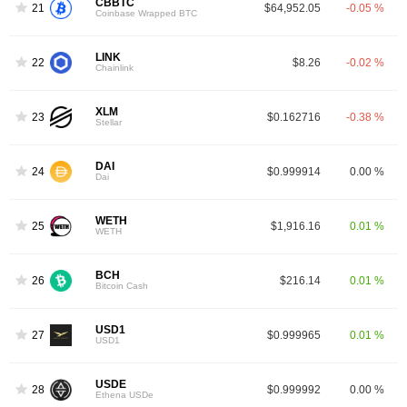
CBBTC
21
$64,952.05
-0.05 %
Coinbase Wrapped BTC
LINK
22
$8.26
-0.02 %
Chainlink
XLM
23
$0.162716
-0.38 %
Stellar
DAI
24
$0.999914
0.00 %
Dai
WETH
25
$1,916.16
0.01 %
WETH
BCH
26
$216.14
0.01 %
Bitcoin Cash
USD1
27
$0.999965
0.01 %
USD1
USDE
28
$0.999992
0.00 %
Ethena USDe