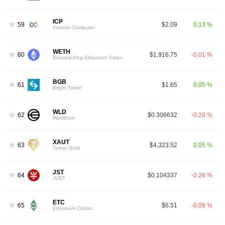
ICP
59
$2.09
0.13 %
Internet Computer
WETH
60
$1,916.75
-0.01 %
Binance-Peg Ethereum Token
BGB
61
$1.65
0.05 %
Bitget Token
WLD
62
$0.306632
-0.20 %
Worldcoin
XAUT
63
$4,323.52
0.05 %
Tether Gold
JST
64
$0.104337
-0.26 %
JUST
ETC
65
$6.51
-0.08 %
Ethereum Classic