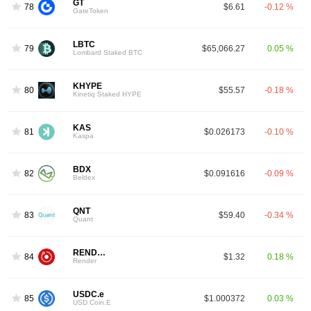
GT
78
$6.61
-0.12 %
GateToken
LBTC
79
$65,066.27
0.05 %
Lombard Staked BTC
KHYPE
80
$55.57
-0.18 %
Kinetiq Staked HYPE
KAS
81
$0.026173
-0.10 %
Kaspa
BDX
82
$0.091616
-0.09 %
Beldex
QNT
83
$59.40
-0.34 %
Quant
RENDER
84
$1.32
0.18 %
Render
USDC.e
85
$1.000372
0.03 %
USD Coin.E