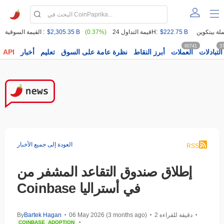
$222.75 B
قيمة التداول 24H:
(0.37%)
$2,305.35 B
القيمة السوقية :
60741
3
التبادلات
العملات
أبرز النقاط
نظرة عامة على السوق
تعليم
أخبار
API
العودة إلى جميع الأخبار
RSS
إطلاق صندوق التقاعد المشفر من
Coinbase في أستراليا
2 دقيقة للقراءة
06 May 2026 (3 months ago)
Bartek Hagan
By
•
•
•
COINBASE
ADOPTION
•