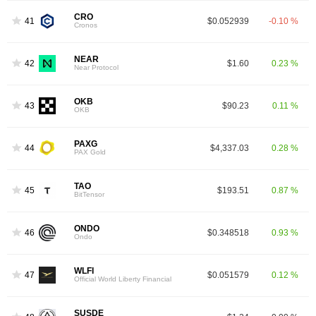
CRO
41
$0.052939
-0.10 %
Cronos
NEAR
42
$1.60
0.23 %
Near Protocol
OKB
43
$90.23
0.11 %
OKB
PAXG
44
$4,337.03
0.28 %
PAX Gold
TAO
45
$193.51
0.87 %
BitTensor
ONDO
46
$0.348518
0.93 %
Ondo
WLFI
47
$0.051579
0.12 %
Official World Liberty Financial
SUSDE