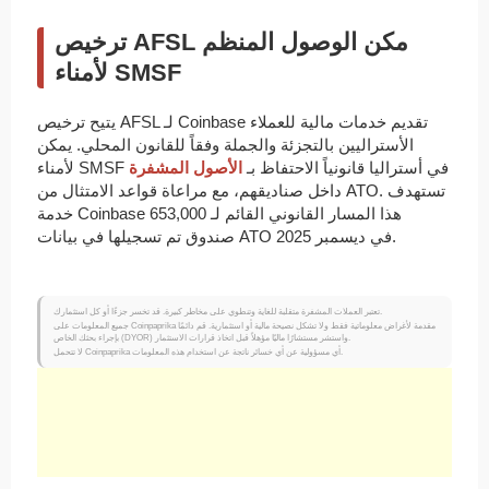
ترخيص AFSL مكن الوصول المنظم
لأمناء SMSF
يتيح ترخيص AFSL لـ Coinbase تقديم خدمات مالية للعملاء
الأستراليين بالتجزئة والجملة وفقاً للقانون المحلي. يمكن
لأمناء SMSF في أستراليا قانونياً الاحتفاظ بـ
الأصول المشفرة
داخل صناديقهم، مع مراعاة قواعد الامتثال من ATO. تستهدف
خدمة Coinbase هذا المسار القانوني القائم لـ 653,000
صندوق تم تسجيلها في بيانات ATO في ديسمبر 2025.
تعتبر العملات المشفرة متقلبة للغاية وتنطوي على مخاطر كبيرة. قد تخسر جزءًا أو كل استثمارك.
جميع المعلومات على Coinpaprika مقدمة لأغراض معلوماتية فقط ولا تشكل نصيحة مالية أو استثمارية. قم دائمًا
بإجراء بحثك الخاص (DYOR) واستشر مستشارًا ماليًا مؤهلاً قبل اتخاذ قرارات الاستثمار.
لا تتحمل Coinpaprika أي مسؤولية عن أي خسائر ناتجة عن استخدام هذه المعلومات.