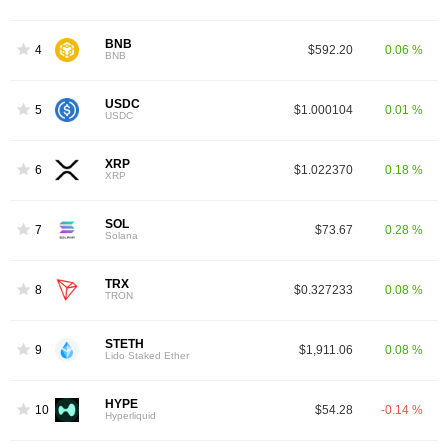
BNB
4
$592.20
0.06 %
BNB
USDC
5
$1.000104
0.01 %
USDC
XRP
6
$1.022370
0.18 %
XRP
SOL
7
$73.67
0.28 %
Solana
TRX
8
$0.327233
0.08 %
TRON
STETH
9
$1,911.06
0.08 %
Lido Staked Ether
HYPE
10
$54.28
-0.14 %
Hyperliquid