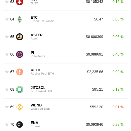
JST
63
$0.105343
0.16 %
JUST
ETC
64
$6.47
0.08 %
Ethereum Classic
ASTER
65
$0.600399
0.06 %
Aster
PI
66
$0.088691
0.40 %
Pi Network
RETH
67
$2,235.86
0.09 %
Rocket Pool ETH
JITOSOL
68
$95.21
0.19 %
Jito Staked SOL
WBNB
69
$592.20
-0.01 %
Wrapped BNB
ENA
70
$0.093946
0.22 %
Ethena