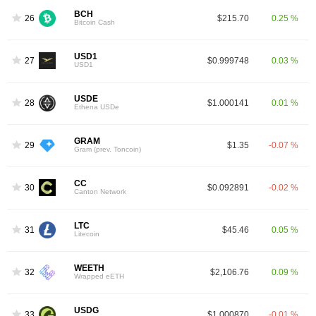
BCH
26
$215.70
0.25 %
Bitcoin Cash
USD1
27
$0.999748
0.03 %
USD1
USDE
28
$1.000141
0.01 %
Ethena USDe
GRAM
29
$1.35
-0.07 %
Gram (prev. Toncoin)
CC
30
$0.092891
-0.02 %
Canton Network
LTC
31
$45.46
0.05 %
Litecoin
WEETH
32
$2,106.76
0.09 %
Wrapped eETH
USDG
33
$1.000870
-0.01 %