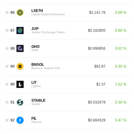
LSETH
86
$2,141.76
0.08 %
Liquid Staked Ethereum
JUP
87
$0.182805
0.60 %
Jupiter Exchange Token
GHO
88
$0.998856
0.02 %
GHO
BNSOL
90
$82.87
0.35 %
Binance Staked SOL
LIT
90
$2.37
1.52 %
Lighter
STABLE
91
$0.032678
0.30 %
Stable
FIL
92
$0.684528
0.47 %
Filecoin