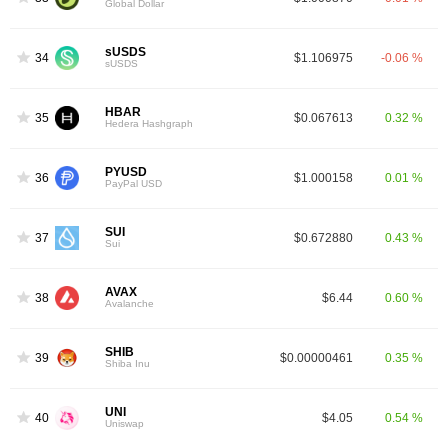
Global Dollar
sUSDS
34
$1.106975
-0.06 %
sUSDS
HBAR
35
$0.067613
0.32 %
Hedera Hashgraph
PYUSD
36
$1.000158
0.01 %
PayPal USD
SUI
37
$0.672880
0.43 %
Sui
AVAX
38
$6.44
0.60 %
Avalanche
SHIB
39
$0.00000461
0.35 %
Shiba Inu
UNI
40
$4.05
0.54 %
Uniswap