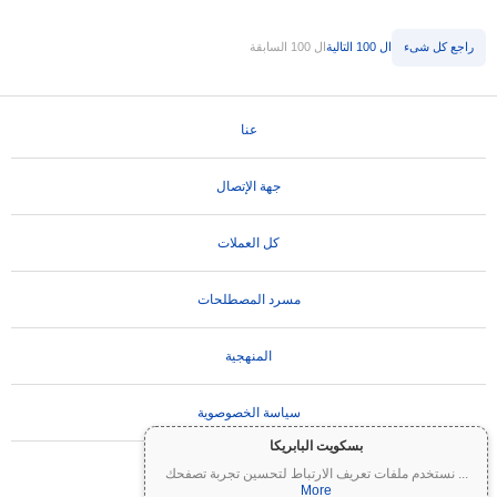
راجع كل شىء
ال 100 التالية
ال 100 السابقة
عنا
جهة الإتصال
كل العملات
مسرد المصطلحات
المنهجية
سياسة الخصوصوية
بسكويت البابريكا
تعليمات الاستخدام
...
نستخدم ملفات تعريف الارتباط لتحسين تجربة تصفحك
More