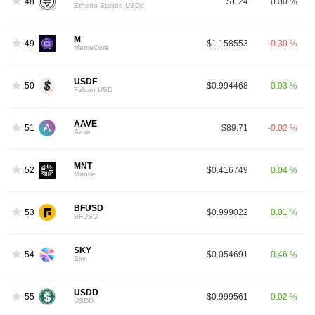
48
$1.24
0.00 %
Ethena Staked USDe
M
49
$1.158553
-0.30 %
MemeCore
USDF
50
$0.994468
0.03 %
Falcon USD
AAVE
51
$89.71
-0.02 %
Aave
MNT
52
$0.416749
0.04 %
Mantle
BFUSD
53
$0.999022
0.01 %
BFUSD
SKY
54
$0.054691
0.46 %
Sky
USDD
55
$0.999561
0.02 %
USDD