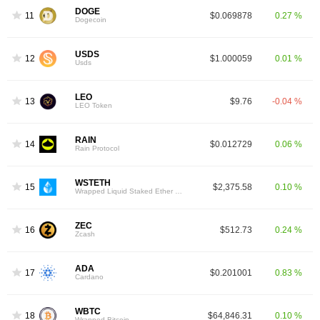
DOGE
11
$0.069878
0.27 %
Dogecoin
USDS
12
$1.000059
0.01 %
Usds
LEO
13
$9.76
-0.04 %
LEO Token
RAIN
14
$0.012729
0.06 %
Rain Protocol
WSTETH
15
$2,375.58
0.10 %
Wrapped Liquid Staked Ether 2.0
ZEC
16
$512.73
0.24 %
Zcash
ADA
17
$0.201001
0.83 %
Cardano
WBTC
18
$64,846.31
0.10 %
Wrapped Bitcoin