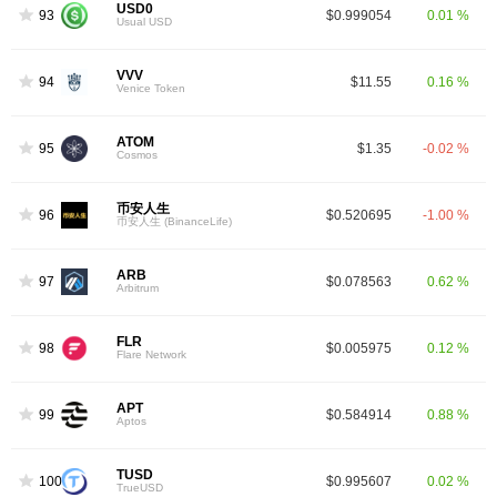
USD0
93
$0.999054
0.01 %
Usual USD
VVV
94
$11.55
0.16 %
Venice Token
ATOM
95
$1.35
-0.02 %
Cosmos
币安人生
96
$0.520695
-1.00 %
币安人生 (BinanceLife)
ARB
97
$0.078563
0.62 %
Arbitrum
FLR
98
$0.005975
0.12 %
Flare Network
APT
99
$0.584914
0.88 %
Aptos
TUSD
100
$0.995607
0.02 %
TrueUSD