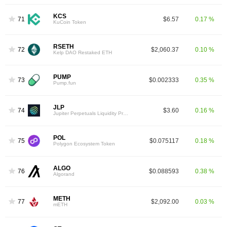
KCS
71
$6.57
0.17 %
KuCoin Token
RSETH
72
$2,060.37
0.10 %
Kelp DAO Restaked ETH
PUMP
73
$0.002333
0.35 %
Pump.fun
JLP
74
$3.60
0.16 %
Jupiter Perpetuals Liquidity Provider Token
POL
75
$0.075117
0.18 %
Polygon Ecosystem Token
ALGO
76
$0.088593
0.38 %
Algorand
METH
77
$2,092.00
0.03 %
mETH