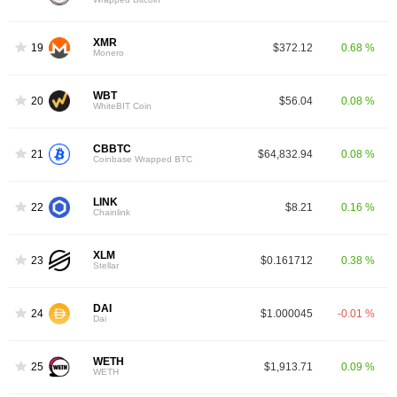
XMR
19
$372.12
0.68 %
Monero
WBT
20
$56.04
0.08 %
WhiteBIT Coin
CBBTC
21
$64,832.94
0.08 %
Coinbase Wrapped BTC
LINK
22
$8.21
0.16 %
Chainlink
XLM
23
$0.161712
0.38 %
Stellar
DAI
24
$1.000045
-0.01 %
Dai
WETH
25
$1,913.71
0.09 %
WETH