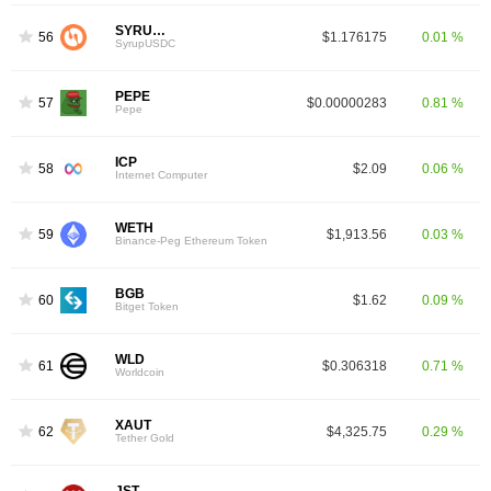
SYRUPUSDC
56
$1.176175
0.01 %
SyrupUSDC
PEPE
57
$0.00000283
0.81 %
Pepe
ICP
58
$2.09
0.06 %
Internet Computer
WETH
59
$1,913.56
0.03 %
Binance-Peg Ethereum Token
BGB
60
$1.62
0.09 %
Bitget Token
WLD
61
$0.306318
0.71 %
Worldcoin
XAUT
62
$4,325.75
0.29 %
Tether Gold