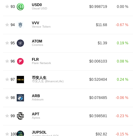
USD0
93
$0.998719
0.00 %
Usual USD
VVV
94
$11.68
-0.67 %
Venice Token
ATOM
95
$1.39
0.19 %
Cosmos
FLR
96
$0.006103
0.08 %
Flare Network
币安人生
97
$0.520404
0.24 %
币安人生 (BinanceLife)
ARB
98
$0.078485
-0.06 %
Arbitrum
APT
99
$0.598581
-0.23 %
Aptos
JUPSOL
100
$92.82
-0.15 %
Jupiter Staked SOL