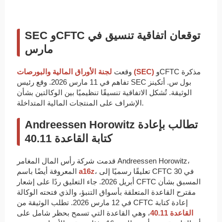
SEC وCFTC توقعان اتفاقية تنسيق في
مارس
وCFTC مذكرة
لجنة الأوراق المالية والبورصات (SEC)
وقعت
تفاهم في 11 مارس 2026. وقع رئيس SEC بول س. أتكينز
الوثيقة. تُشكل الاتفاقية تنسيقًا تنظيميًا بين الوكالتين بشأن
الإشراف على المنتجات المالية المتداخلة.
Andreessen Horowitz تطالب بإعادة
كتابة القاعدة 40.11
قدمت شركة رأس المال المغامر Andreessen Horowitz،
، تعليقًا رسميًا إلى CFTC في 30
a16z
المعروفة أيضًا باسم
أبريل 2026. جاء التعليق ردًا على إشعار CFTC المسبق بشأن
مقترح القاعدة المتعلقة بأسواق التنبؤ، والذي فتحته الوكالة
في 12 مارس 2026. تطلب الوثيقة من CFTC إعادة كتابة
القاعدة 40.11
، وهي القاعدة التي تسمح بحظر شامل على