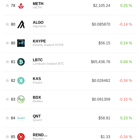
METH
78
$2,105.24
0.25 %
mETH
ALGO
80
$0.085870
-0.14 %
Algorand
KHYPE
80
$56.15
0.24 %
Kinetiq Staked HYPE
LBTC
81
$65,436.76
0.04 %
Lombard Staked BTC
KAS
82
$0.026462
-0.34 %
Kaspa
BDX
83
$0.091309
-0.15 %
Beldex
QNT
84
$58.91
0.23 %
Quant
RENDER
85
$1.33
-0.34 %
Render