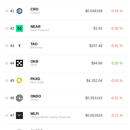
CRO
41
$0.048169
-0.42 %
Cronos
NEAR
42
$1.63
-0.30 %
Near Protocol
TAO
43
$207.48
-0.91 %
BitTensor
OKB
44
$94.66
0.20 %
OKB
PAXG
45
$4,352.04
-0.04 %
PAX Gold
ONDO
46
$0.353143
-0.01 %
Ondo
WLFI
47
$0.052924
-0.11 %
Official World Liberty Financial