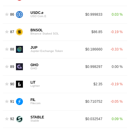
USDC.e
86
$0.999833
0.03 %
USD Coin.E
BNSOL
87
$86.85
-0.19 %
Binance Staked SOL
JUP
88
$0.186660
-0.33 %
Jupiter Exchange Token
GHO
89
$0.998297
0.00 %
GHO
LIT
90
$2.35
-0.19 %
Lighter
FIL
91
$0.710752
-0.05 %
Filecoin
STABLE
92
$0.032547
0.09 %
Stable