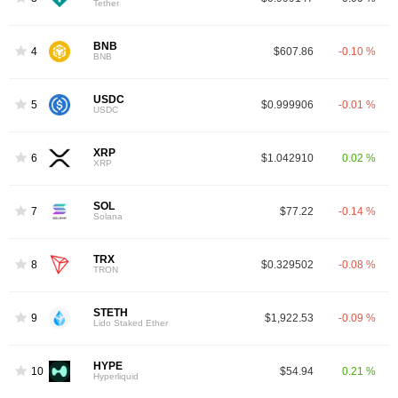
Tether
BNB
4
$607.86
-0.10 %
BNB
USDC
5
$0.999906
-0.01 %
USDC
XRP
6
$1.042910
0.02 %
XRP
SOL
7
$77.22
-0.14 %
Solana
TRX
8
$0.329502
-0.08 %
TRON
STETH
9
$1,922.53
-0.09 %
Lido Staked Ether
HYPE
10
$54.94
0.21 %
Hyperliquid