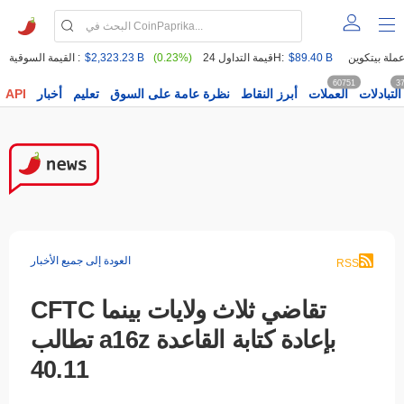
$89.40 B
قيمة التداول 24H:
(0.23%)
$2,323.23 B
القيمة السوقية :
60751
3
التبادلات
العملات
أبرز النقاط
نظرة عامة على السوق
تعليم
أخبار
API
العودة إلى جميع الأخبار
RSS
CFTC تقاضي ثلاث ولايات بينما
تطالب a16z بإعادة كتابة القاعدة
40.11