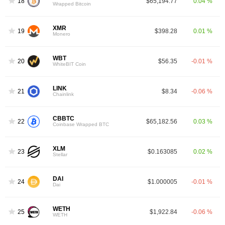
18
$65,194.77
0.04 %
Wrapped Bitcoin
XMR
19
$398.28
0.01 %
Monero
WBT
20
$56.35
-0.01 %
WhiteBIT Coin
LINK
21
$8.34
-0.06 %
Chainlink
CBBTC
22
$65,182.56
0.03 %
Coinbase Wrapped BTC
XLM
23
$0.163085
0.02 %
Stellar
DAI
24
$1.000005
-0.01 %
Dai
WETH
25
$1,922.84
-0.06 %
WETH