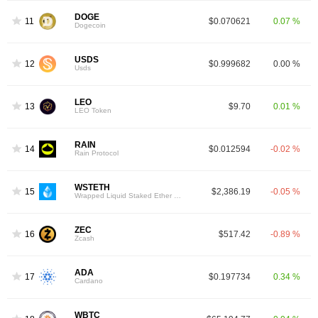
DOGE
11
$0.070621
0.07 %
Dogecoin
USDS
12
$0.999682
0.00 %
Usds
LEO
13
$9.70
0.01 %
LEO Token
RAIN
14
$0.012594
-0.02 %
Rain Protocol
WSTETH
15
$2,386.19
-0.05 %
Wrapped Liquid Staked Ether 2.0
ZEC
16
$517.42
-0.89 %
Zcash
ADA
17
$0.197734
0.34 %
Cardano
WBTC