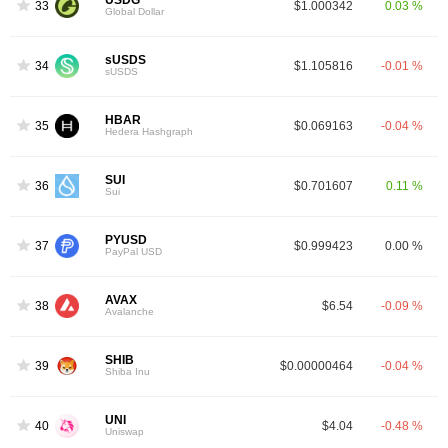
USDG
33
$1.000342
0.03 %
Global Dollar
sUSDS
34
$1.105816
-0.01 %
sUSDS
HBAR
35
$0.069163
-0.04 %
Hedera Hashgraph
SUI
36
$0.701607
0.11 %
Sui
PYUSD
37
$0.999423
0.00 %
PayPal USD
AVAX
38
$6.54
-0.09 %
Avalanche
SHIB
39
$0.00000464
-0.04 %
Shiba Inu
UNI
40
$4.04
-0.48 %
Uniswap