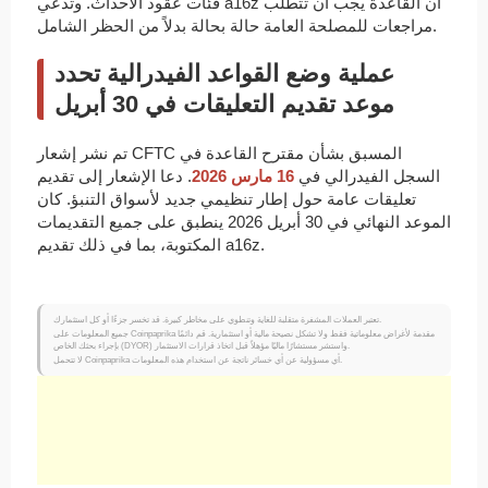
فئات عقود الأحداث. وتدعي a16z أن القاعدة يجب أن تتطلب
مراجعات للمصلحة العامة حالة بحالة بدلاً من الحظر الشامل.
عملية وضع القواعد الفيدرالية تحدد
موعد تقديم التعليقات في 30 أبريل
تم نشر إشعار CFTC المسبق بشأن مقترح القاعدة في
السجل الفيدرالي في
16 مارس 2026
. دعا الإشعار إلى تقديم
تعليقات عامة حول إطار تنظيمي جديد لأسواق التنبؤ. كان
الموعد النهائي في 30 أبريل 2026 ينطبق على جميع التقديمات
المكتوبة، بما في ذلك تقديم a16z.
تعتبر العملات المشفرة متقلبة للغاية وتنطوي على مخاطر كبيرة. قد تخسر جزءًا أو كل استثمارك.
جميع المعلومات على Coinpaprika مقدمة لأغراض معلوماتية فقط ولا تشكل نصيحة مالية أو استثمارية. قم دائمًا
بإجراء بحثك الخاص (DYOR) واستشر مستشارًا ماليًا مؤهلاً قبل اتخاذ قرارات الاستثمار.
لا تتحمل Coinpaprika أي مسؤولية عن أي خسائر ناتجة عن استخدام هذه المعلومات.