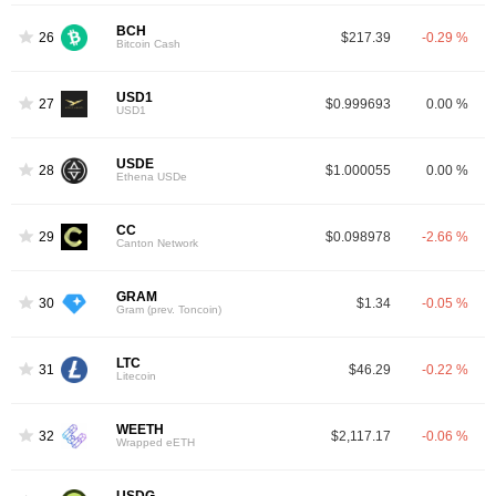
BCH
26
$217.39
-0.29 %
Bitcoin Cash
USD1
27
$0.999693
0.00 %
USD1
USDE
28
$1.000055
0.00 %
Ethena USDe
CC
29
$0.098978
-2.66 %
Canton Network
GRAM
30
$1.34
-0.05 %
Gram (prev. Toncoin)
LTC
31
$46.29
-0.22 %
Litecoin
WEETH
32
$2,117.17
-0.06 %
Wrapped eETH