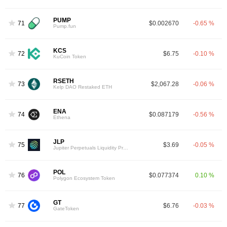
PUMP
71
$0.002670
-0.65 %
Pump.fun
KCS
72
$6.75
-0.10 %
KuCoin Token
RSETH
73
$2,067.28
-0.06 %
Kelp DAO Restaked ETH
ENA
74
$0.087179
-0.56 %
Ethena
JLP
75
$3.69
-0.05 %
Jupiter Perpetuals Liquidity Provider Token
POL
76
$0.077374
0.10 %
Polygon Ecosystem Token
GT
77
$6.76
-0.03 %
GateToken