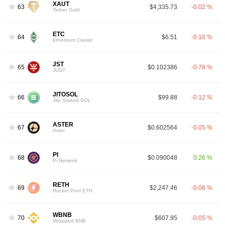
XAUT
63
$4,335.73
-0.02 %
Tether Gold
ETC
64
$6.51
-0.10 %
Ethereum Classic
JST
65
$0.102386
-0.78 %
JUST
JITOSOL
66
$99.88
-0.12 %
Jito Staked SOL
ASTER
67
$0.602564
-0.05 %
Aster
PI
68
$0.090048
0.26 %
Pi Network
RETH
69
$2,247.46
-0.06 %
Rocket Pool ETH
WBNB
70
$607.95
-0.05 %
Wrapped BNB