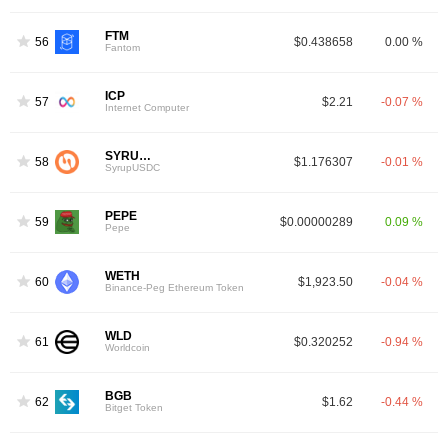
FTM
56
$0.438658
0.00 %
Fantom
ICP
57
$2.21
-0.07 %
Internet Computer
SYRUPUSDC
58
$1.176307
-0.01 %
SyrupUSDC
PEPE
59
$0.00000289
0.09 %
Pepe
WETH
60
$1,923.50
-0.04 %
Binance-Peg Ethereum Token
WLD
61
$0.320252
-0.94 %
Worldcoin
BGB
62
$1.62
-0.44 %
Bitget Token