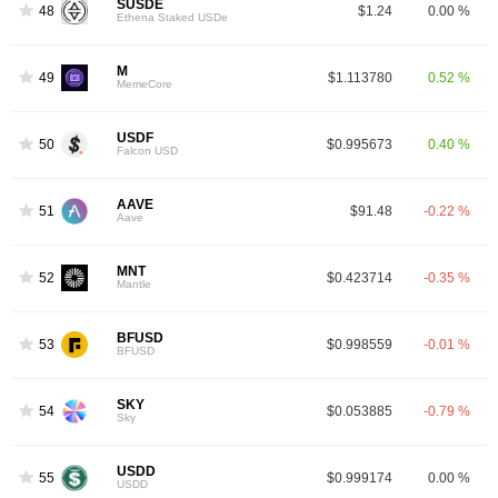
SUSDE
48
$1.24
0.00 %
Ethena Staked USDe
M
49
$1.113780
0.52 %
MemeCore
USDF
50
$0.995673
0.40 %
Falcon USD
AAVE
51
$91.48
-0.22 %
Aave
MNT
52
$0.423714
-0.35 %
Mantle
BFUSD
53
$0.998559
-0.01 %
BFUSD
SKY
54
$0.053885
-0.79 %
Sky
USDD
55
$0.999174
0.00 %
USDD