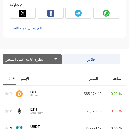
مشاركة:
العودة إلى جميع الأخبار
فلاتر
نظرة عامة على السعر
ساعة
السعر
الإسم
#
BTC
1
$65,174.49
0.03 %
Bitcoin
ETH
2
$1,923.06
-0.06 %
Ethereum
USDT
3
$0.999147
0.00 %