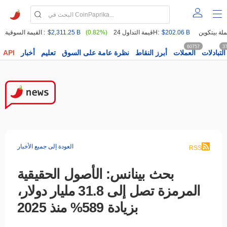
$202.06 B
قيمة التداول 24H:
(0.82%)
$2,311.25 B
القيمة السوقية :
60757
3
التبادلات
العملات
أبرز النقاط
نظرة عامة على السوق
تعليم
أخبار
API
العودة إلى جميع الأخبار
RSS
بحث بينانس: الأصول الحقيقية
المرمزة تصل إلى 31.8 مليار دولار،
بزيادة 589% منذ 2025