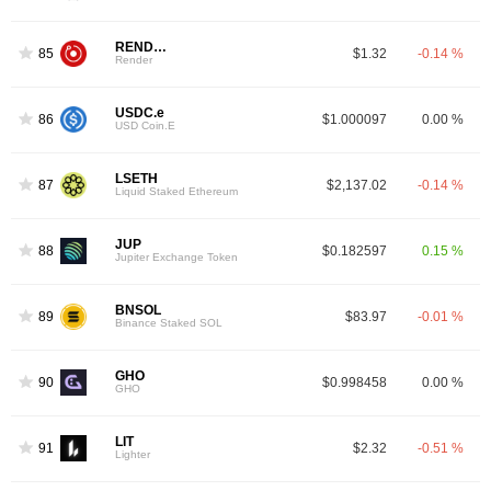
RENDER
85
$1.32
-0.14 %
Render
USDC.e
86
$1.000097
0.00 %
USD Coin.E
LSETH
87
$2,137.02
-0.14 %
Liquid Staked Ethereum
JUP
88
$0.182597
0.15 %
Jupiter Exchange Token
BNSOL
89
$83.97
-0.01 %
Binance Staked SOL
GHO
90
$0.998458
0.00 %
GHO
LIT
91
$2.32
-0.51 %
Lighter