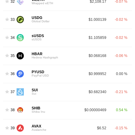
32
$2,108.17
-0.07 %
Wrapped eETH
USDG
33
$1.000139
-0.02 %
Global Dollar
sUSDS
34
$1.105859
-0.02 %
sUSDS
HBAR
35
$0.068168
-0.06 %
Hedera Hashgraph
PYUSD
36
$0.999952
0.00 %
PayPal USD
SUI
37
$0.682340
-0.21 %
Sui
SHIB
38
$0.00000469
0.54 %
Shiba Inu
AVAX
39
$6.52
-0.15 %
Avalanche