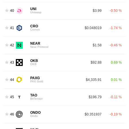
UNI
40
$3.99
-0.50 %
Uniswap
CRO
41
$0.048019
-1.74 %
Cronos
NEAR
42
$1.58
-0.46 %
Near Protocol
OKB
43
$92.88
0.69 %
OKB
PAXG
44
$4,335.91
0.01 %
PAX Gold
TAO
45
$196.79
-0.11 %
BitTensor
ONDO
46
$0.351937
-0.19 %
Ondo