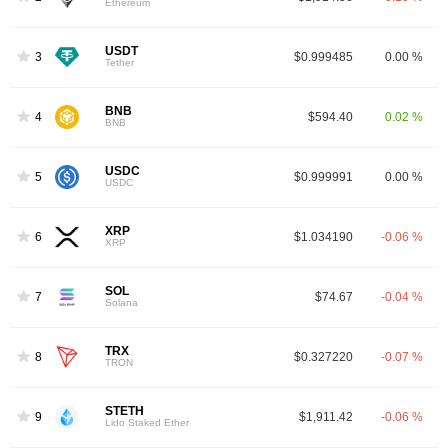
Ethereum
USDT
3
$0.999485
0.00 %
Tether
BNB
4
$594.40
0.02 %
BNB
USDC
5
$0.999991
0.00 %
USDC
XRP
6
$1.034190
-0.06 %
XRP
SOL
7
$74.67
-0.04 %
Solana
TRX
8
$0.327220
-0.07 %
TRON
STETH
9
$1,911.42
-0.06 %
Lido Staked Ether