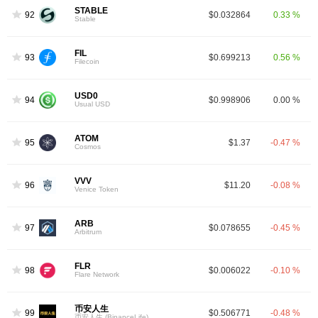
STABLE
92
$0.032864
0.33 %
Stable
FIL
93
$0.699213
0.56 %
Filecoin
USD0
94
$0.998906
0.00 %
Usual USD
ATOM
95
$1.37
-0.47 %
Cosmos
VVV
96
$11.20
-0.08 %
Venice Token
ARB
97
$0.078655
-0.45 %
Arbitrum
FLR
98
$0.006022
-0.10 %
Flare Network
币安人生
99
$0.506771
-0.48 %
币安人生 (BinanceLife)