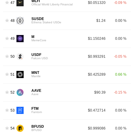
WLFI
47
$0.051320
-0.09 %
Official World Liberty Financial
SUSDE
48
$1.24
0.00 %
Ethena Staked USDe
M
49
$1.150246
0.00 %
MemeCore
USDF
50
$0.993291
-0.05 %
Falcon USD
MNT
51
$0.425289
0.66 %
Mantle
AAVE
52
$90.39
-0.15 %
Aave
FTM
53
$0.472714
0.00 %
Fantom
BFUSD
54
$0.999086
0.00 %
BFUSD