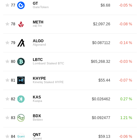
GT
77
$6.68
-0.05 %
GateToken
METH
78
$2,097.26
-0.08 %
mETH
ALGO
79
$0.087112
-0.14 %
Algorand
LBTC
80
$65,268.32
-0.03 %
Lombard Staked BTC
KHYPE
81
$55.44
-0.07 %
Kinetiq Staked HYPE
KAS
82
$0.026462
0.27 %
Kaspa
BDX
83
$0.092477
1.21 %
Beldex
QNT
84
$59.13
-0.06 %
Quant