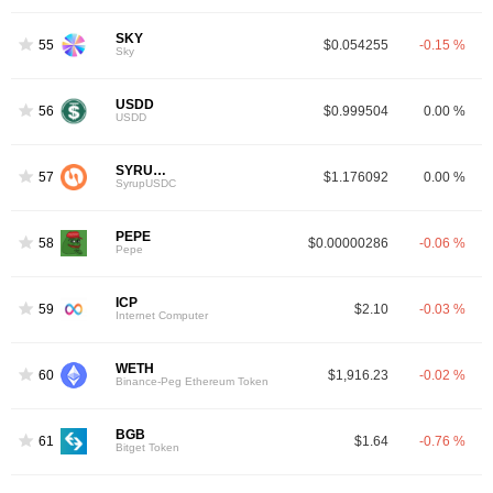
SKY
55
$0.054255
-0.15 %
Sky
USDD
56
$0.999504
0.00 %
USDD
SYRUPUSDC
57
$1.176092
0.00 %
SyrupUSDC
PEPE
58
$0.00000286
-0.06 %
Pepe
ICP
59
$2.10
-0.03 %
Internet Computer
WETH
60
$1,916.23
-0.02 %
Binance-Peg Ethereum Token
BGB
61
$1.64
-0.76 %
Bitget Token