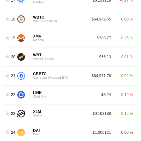
17
$0.199218
-0.27 %
Cardano
WBTC
18
$64,969.55
0.00 %
Wrapped Bitcoin
XMR
19
$380.77
0.26 %
Monero
WBT
20
$56.13
-0.01 %
WhiteBIT Coin
CBBTC
21
$64,971.76
0.02 %
Coinbase Wrapped BTC
LINK
22
$8.24
-0.19 %
Chainlink
XLM
23
$0.163186
0.15 %
Stellar
DAI
24
$1.000121
0.00 %
Dai