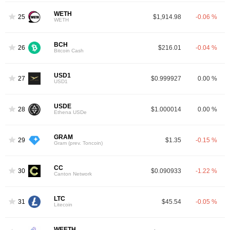
WETH
25
$1,914.98
-0.06 %
WETH
BCH
26
$216.01
-0.04 %
Bitcoin Cash
USD1
27
$0.999927
0.00 %
USD1
USDE
28
$1.000014
0.00 %
Ethena USDe
GRAM
29
$1.35
-0.15 %
Gram (prev. Toncoin)
CC
30
$0.090933
-1.22 %
Canton Network
LTC
31
$45.54
-0.05 %
Litecoin
WEETH