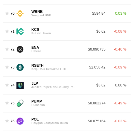
WBNB
70
$594.84
0.03 %
Wrapped BNB
KCS
71
$6.62
-0.08 %
KuCoin Token
ENA
72
$0.090735
-0.46 %
Ethena
RSETH
73
$2,058.42
-0.09 %
Kelp DAO Restaked ETH
JLP
74
$3.62
0.00 %
Jupiter Perpetuals Liquidity Provider Token
PUMP
75
$0.002274
-0.49 %
Pump.fun
POL
76
$0.075164
-0.02 %
Polygon Ecosystem Token