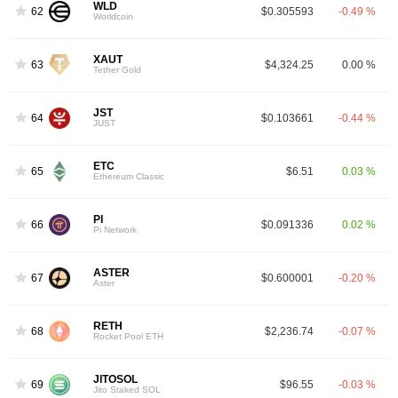
WLD
62
$0.305593
-0.49 %
Worldcoin
XAUT
63
$4,324.25
0.00 %
Tether Gold
JST
64
$0.103661
-0.44 %
JUST
ETC
65
$6.51
0.03 %
Ethereum Classic
PI
66
$0.091336
0.02 %
Pi Network
ASTER
67
$0.600001
-0.20 %
Aster
RETH
68
$2,236.74
-0.07 %
Rocket Pool ETH
JITOSOL
69
$96.55
-0.03 %
Jito Staked SOL