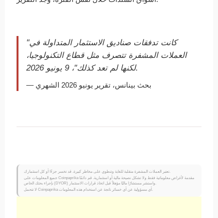
"كانت تدفقات صناديق الاستثمار المتداولة في
العملات المشفرة تتصرف مثل قطاع التكنولوجيا،
لكنها لم تعد كذلك"، 9 يونيو 2026.
— بحث بينانس، تقرير يونيو 2026 الشهري
تعتبر العملات المشفرة متقلبة للغاية وتنطوي على مخاطر كبيرة. قد تخسر جزءًا أو كل استثمارك.
جميع المعلومات على Coinpaprika مقدمة لأغراض معلوماتية فقط ولا تشكل نصيحة مالية أو استثمارية. قم دائمًا
بإجراء بحثك الخاص (DYOR) واستشر مستشارًا ماليًا مؤهلاً قبل اتخاذ قرارات الاستثمار.
لا تتحمل Coinpaprika أي مسؤولية عن أي خسائر ناتجة عن استخدام هذه المعلومات.