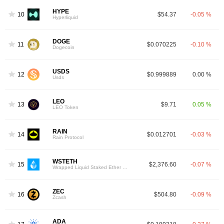
HYPE
10
$54.37
-0.05 %
Hyperliquid
DOGE
11
$0.070225
-0.10 %
Dogecoin
USDS
12
$0.999889
0.00 %
Usds
LEO
13
$9.71
0.05 %
LEO Token
RAIN
14
$0.012701
-0.03 %
Rain Protocol
WSTETH
15
$2,376.60
-0.07 %
Wrapped Liquid Staked Ether 2.0
ZEC
16
$504.80
-0.09 %
Zcash
ADA