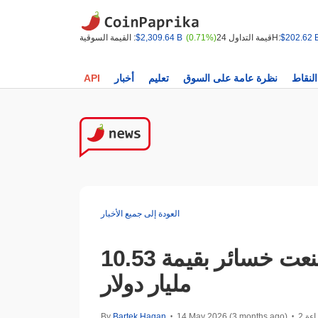
$202.62 
قيمة التداول 24H:
(0.71%)
$2,309.64 B
القيمة السوقية :
النقاط
نظرة عامة على السوق
تعليم
أخبار
API
العودة إلى جميع الأخبار
بينانس تقول إن أنظمة الأمان المدعومة بالذكاء الاصطناعي منعت خسائر بقيمة 10.53
مليار دولار
راءة
14 May 2026 (3 months ago)
Bartek Hagan
By
•
•