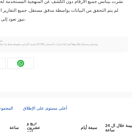
نشرت بينانس جميع الأرقام دون الكشف عن المنهجية المستخدمة ل
لم يتم التحقق من البيانات بواسطة مدقق مستقل. جميع التقارير الث
وكوينس وMEXC نيوز تعود إلى نفس البيان الصحفي من بينانس.
تعتبر العملات المشفرة متقلبة للغاية وتنطوي على مخاطر كبيرة. قد تخسر جزءًا أو كل استثمارك.
جميع المعلومات على Coinpaprika مقدمة لأغراض معلوماتية فقط ولا تشكل نصيحة مالية أو استثمارية. قم دائمًا بإجراء بحثك الخاص (DYOR) واستشر مستشارًا ماليًا مؤهلاً قبل اتخاذ قرارات الاستثمار.
أعلى مستوى على الإطلاق
المجموع
أربع و
القيمة خلال ال 24
سبعة أيام
عشرون
ساعة
ساعة