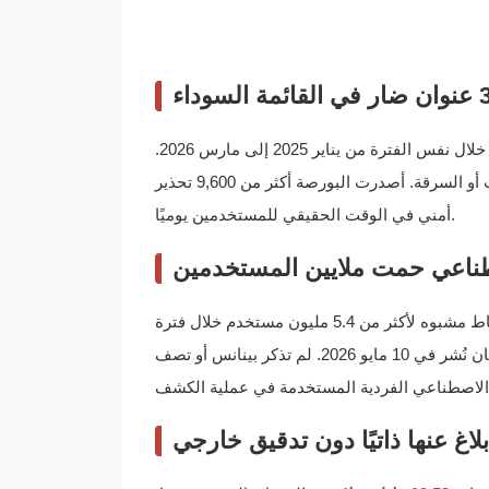
في القائمة السوداء خلال نفس الفترة من يناير 2025 إلى مارس 2026.
والعنوان الضار هو معرف محفظة بلوكتشين مرتبط بالاحتيال أو النصب أو السرقة. أصدرت البورصة أكثر من 9,600 تحذير
أمني في الوقت الحقيقي للمستخدمين يوميًا.
صطناعي حمت ملايين المستخدمين
في بينانس إلى نشاط مشبوه لأكثر من 5.4 مليون مستخدم خلال فترة
الـ 15 شهرًا. أفادت البورصة بهذه الأرقام في منشور رسمي للأمان نُشر في 10 مايو 2026. لم تذكر بينانس أو تصف
إبلاغ عنها ذاتيًا دون تدقيق خارجي