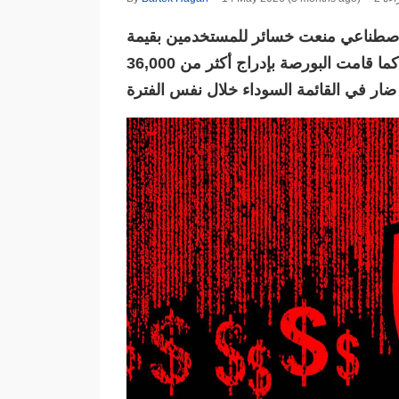
الاصطناعي منعت خسائر للمستخدمين بقيمة
10.53 مليار دولار بين يناير 2025 والربع الأول من 2026. كما قامت البورصة بإدراج أكثر من 36,000