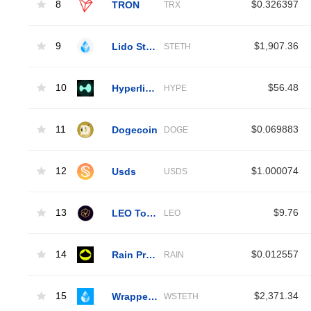
8
TRON
$0.326397
TRX
9
Lido Staked Ether
$1,907.36
STETH
10
Hyperliquid
$56.48
HYPE
11
Dogecoin
$0.069883
DOGE
12
Usds
$1.000074
USDS
13
LEO Token
$9.76
LEO
14
Rain Protocol
$0.012557
RAIN
15
Wrapped Liquid Staked Ether 2.0
$2,371.34
WSTETH