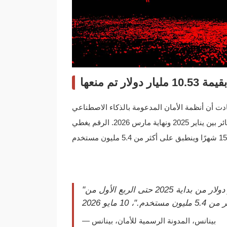
ار تم منعها
 أن أنظمة الأمان المدعومة بالذكاء الاصطناعي (AI)
منعت خسائر للمستخدمين بقيمة 10.53 مليار دولار. تم حجب الخسائر بين يناير 2025 ونهاية مارس 2026. الرقم يغطي
"بشكل تراكمي، تم منع خسائر للمستخدمين بقيمة 10.53 مليار دولار من بداية 2025 حتى الربع الأول من
— بينانس، المدونة الرسمية للأمان، بينانس