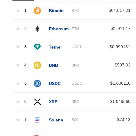
1
Bitcoin
$64,817.21
BTC
2
Ethereum
$1,911.17
ETH
3
Tether
$0.999181
USDT
4
BNB
$597.03
BNB
5
USDC
$1.000110
USDC
6
XRP
$1.049560
XRP
7
Solana
$74.13
SOL