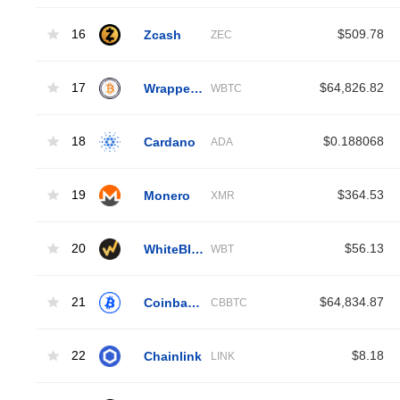
16
Zcash
$509.78
ZEC
17
Wrapped Bitcoin
$64,826.82
WBTC
18
Cardano
$0.188068
ADA
19
Monero
$364.53
XMR
20
WhiteBIT Coin
$56.13
WBT
21
Coinbase Wrapped BTC
$64,834.87
CBBTC
22
Chainlink
$8.18
LINK