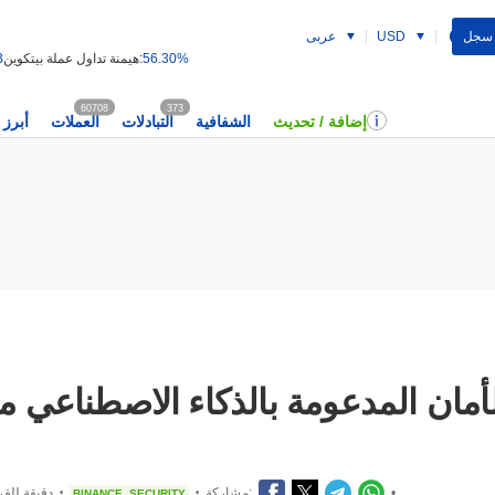
 سجل
USD
عربى
56.30%
هيمنة تداول عملة بيتكوين:
B
60708
373
إضافة / تحديث
الشفافية
التبادلات
العملات
أبرز 
•
مشاركة:
2 دقيقة للق
BINANCE
SECURITY
•
•