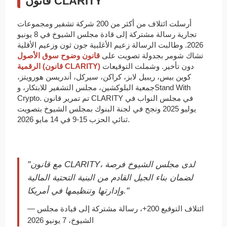
قانون CLARITY
أرسلت ائتلاف من أكثر من 200 شركة تشفير ومجموعات
تجارية رسالة مشتركة إلى قادة مجلس الشيوخ في 8 يونيو
2026. وطالبت الرسالة زعيم الأغلبية جون ثون وزعيم الأقلية
تشاك شومر بجدولة تصويت على
قانون وضوح سوق الأصول
دون تأخير. وشملت التوقيعات
الرقمية (قانون CLARITY)
كوين بيس، ريبيل لابز، كراكن، سيركل، أندريسن هورويتز،
جمعية البلوكشين، مجلس التشفير للابتكار، وStand With
Crypto. تم تمرير قانون CLARITY في مجلس النواب في
يوليو 2025 ونجح في لجنة البنوك بمجلس الشيوخ بتصويت
ثنائي الحزب 15-9 في 14 مايو 2026.
"مع قانون CLARITY، لدى مجلس الشيوخ فرصة
لضمان بناء الجيل القادم من البنية التحتية المالية
وإدارتها وتنظيمها في أمريكا."
— ائتلاف التوقيع 200+، رسالة مشتركة إلى قيادة مجلس
الشيوخ، 7 يونيو 2026