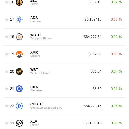
ZEC
16
$512.18
0.09 %
Zcash
ADA
17
$0.198416
-0.10 %
Cardano
WBTC
18
$64,777.64
0.03 %
Wrapped Bitcoin
XMR
19
$382.22
-0.05 %
Monero
WBT
20
$56.04
0.04 %
WhiteBIT Coin
LINK
21
$8.30
0.16 %
Chainlink
CBBTC
22
$64,773.15
0.06 %
Coinbase Wrapped BTC
XLM
23
$0.163510
0.01 %
Stellar