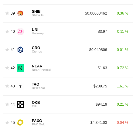
SHIB
39
$0.00000462
0.36 %
Shiba Inu
UNI
40
$3.97
0.11 %
Uniswap
CRO
41
$0.049806
0.01 %
Cronos
NEAR
42
$1.63
0.72 %
Near Protocol
TAO
43
$209.75
1.61 %
BitTensor
OKB
44
$94.19
0.21 %
OKB
PAXG
45
$4,341.03
-0.04 %
PAX Gold