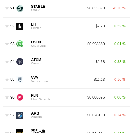
STABLE
91
$0.033070
-0.18 %
Stable
LIT
92
$2.28
0.22 %
Lighter
USD0
93
$0.998889
0.01 %
Usual USD
ATOM
94
$1.38
0.33 %
Cosmos
VVV
95
$11.13
-0.16 %
Venice Token
FLR
96
$0.006096
0.06 %
Flare Network
ARB
97
$0.078190
-0.14 %
Arbitrum
币安人生
98
$0.512157
0.21 %