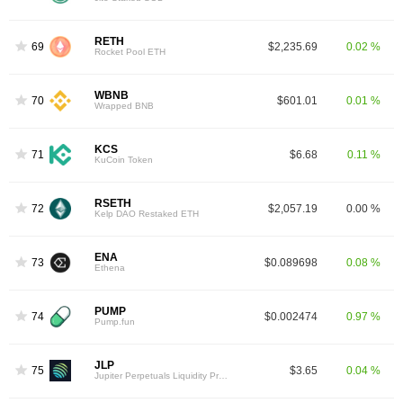
RETH
69
$2,235.69
0.02 %
Rocket Pool ETH
WBNB
70
$601.01
0.01 %
Wrapped BNB
KCS
71
$6.68
0.11 %
KuCoin Token
RSETH
72
$2,057.19
0.00 %
Kelp DAO Restaked ETH
ENA
73
$0.089698
0.08 %
Ethena
PUMP
74
$0.002474
0.97 %
Pump.fun
JLP
75
$3.65
0.04 %
Jupiter Perpetuals Liquidity Provider Token