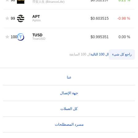
币安人生 (BinanceLife)
APT
99
$0.603515
-0.98 %
Aptos
TUSD
100
$0.995351
0.00 %
TrueUSD
راجع كل شىء
ال 100 التالية
ال 100 السابقة
عنا
جهة الإتصال
كل العملات
مسرد المصطلحات