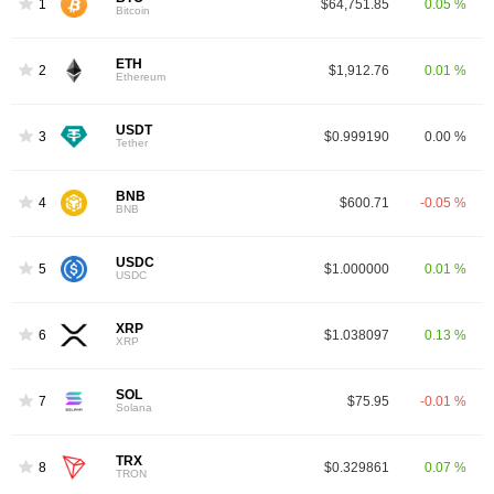
1
$64,751.85
0.05 %
Bitcoin
ETH
2
$1,912.76
0.01 %
Ethereum
USDT
3
$0.999190
0.00 %
Tether
BNB
4
$600.71
-0.05 %
BNB
USDC
5
$1.000000
0.01 %
USDC
XRP
6
$1.038097
0.13 %
XRP
SOL
7
$75.95
-0.01 %
Solana
TRX
8
$0.329861
0.07 %
TRON