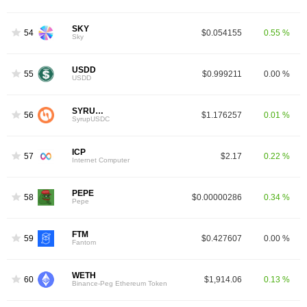
SKY
54
$0.054155
0.55 %
Sky
USDD
55
$0.999211
0.00 %
USDD
SYRUPUSDC
56
$1.176257
0.01 %
SyrupUSDC
ICP
57
$2.17
0.22 %
Internet Computer
PEPE
58
$0.00000286
0.34 %
Pepe
FTM
59
$0.427607
0.00 %
Fantom
WETH
60
$1,914.06
0.13 %
Binance-Peg Ethereum Token