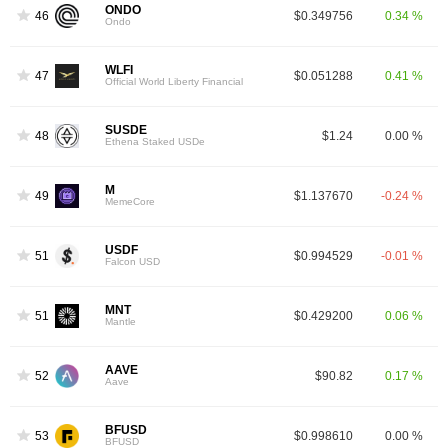
ONDO
46
$0.349756
0.34 %
Ondo
WLFI
47
$0.051288
0.41 %
Official World Liberty Financial
SUSDE
48
$1.24
0.00 %
Ethena Staked USDe
M
49
$1.137670
-0.24 %
MemeCore
USDF
51
$0.994529
-0.01 %
Falcon USD
MNT
51
$0.429200
0.06 %
Mantle
AAVE
52
$90.82
0.17 %
Aave
BFUSD
53
$0.998610
0.00 %
BFUSD