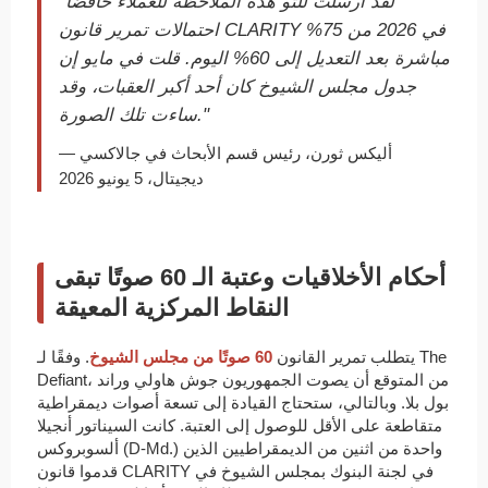
"لقد أرسلت للتو هذه الملاحظة للعملاء خافضًا
احتمالات تمرير قانون CLARITY في 2026 من 75%
مباشرة بعد التعديل إلى 60% اليوم. قلت في مايو إن
جدول مجلس الشيوخ كان أحد أكبر العقبات، وقد
ساءت تلك الصورة."
— أليكس ثورن، رئيس قسم الأبحاث في جالاكسي
ديجيتال، 5 يونيو 2026
أحكام الأخلاقيات وعتبة الـ 60 صوتًا تبقى
النقاط المركزية المعيقة
يتطلب تمرير القانون
60 صوتًا من مجلس الشيوخ
. وفقًا لـ The
Defiant، من المتوقع أن يصوت الجمهوريون جوش هاولي وراند
بول بلا. وبالتالي، ستحتاج القيادة إلى تسعة أصوات ديمقراطية
متقاطعة على الأقل للوصول إلى العتبة. كانت السيناتور أنجيلا
ألسوبروكس (D-Md.) واحدة من اثنين من الديمقراطيين الذين
قدموا قانون CLARITY في لجنة البنوك بمجلس الشيوخ في