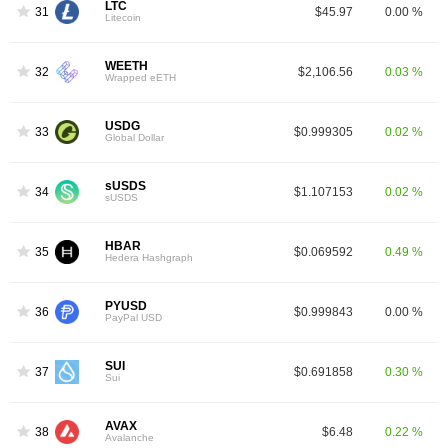
LTC
31
$45.97
0.00 %
Litecoin
WEETH
32
$2,106.56
0.03 %
Wrapped eETH
USDG
33
$0.999305
0.02 %
Global Dollar
sUSDS
34
$1.107153
0.02 %
sUSDS
HBAR
35
$0.069592
0.49 %
Hedera Hashgraph
PYUSD
36
$0.999843
0.00 %
PayPal USD
SUI
37
$0.691858
0.30 %
Sui
AVAX
38
$6.48
0.22 %
Avalanche