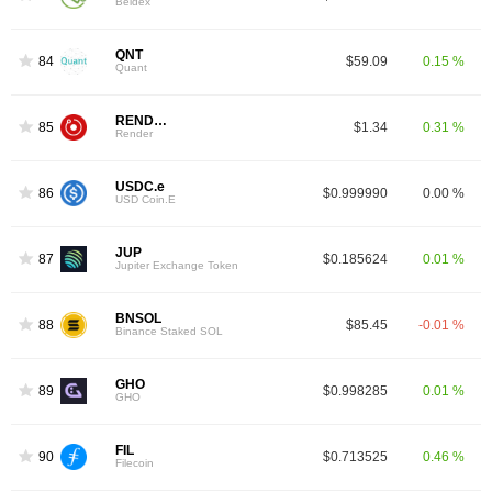
Beldex
QNT
84
$59.09
0.15 %
Quant
RENDER
85
$1.34
0.31 %
Render
USDC.e
86
$0.999990
0.00 %
USD Coin.E
JUP
87
$0.185624
0.01 %
Jupiter Exchange Token
BNSOL
88
$85.45
-0.01 %
Binance Staked SOL
GHO
89
$0.998285
0.01 %
GHO
FIL
90
$0.713525
0.46 %
Filecoin