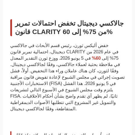
جالاكسي ديجيتال تخفض احتمالات تمرير
قانون CLARITY من 75% إلى 60%
خفض أليكس ثورن، رئيس قسم الأبحاث في جالاكسي
ديجيتال، احتمالية تمرير قانون CLARITY في عام 2026 من
75% إلى
60%
في 5 يونيو 2026. ووزع ثورن التقدير المعدل
في ملاحظة بحثية لعملاء جالاكسي، وفقًا لجالاكسي ديجيتال.
وفقًا لثورن، كان هناك عاملان وراء هذا التخفيض. أولاً، فشل
تصويت إجرائي في مجلس الشيوخ لإعادة تفويض قانون مراقبة
الاستخبارات الأجنبية (FISA) في 5 يونيو 2026. هذا الفشل
يلتزم وقت مجلس الشيوخ في الأسبوع التالي لتشريعات
FISA. ثانيًا، لم يظهر أي تقدم واضح بشأن أحكام الأخلاقيات
والتمويل غير المشروع التي تتطلبها الأصوات الديمقراطية
المتقاطعة، وفقًا لجالاكسي ديجيتال.