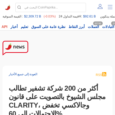
$92.61 B
قيمة التداول 24H:
(-0.03%)
$2,309.72 B
القيمة السوقية :
60749
3
التبادلات
العملات
أبرز النقاط
نظرة عامة على السوق
تعليم
أخبار
API
العودة إلى جميع الأخبار
RSS
أكثر من 200 شركة تشفير تطالب
مجلس الشيوخ بالتصويت على قانون
CLARITY، وجالاكسي تخفض
الاحتمالات إلى 60%