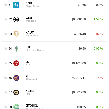
BGB
61
$1.65
0.00 %
Bitget Token
WLD
62
$0.308610
1.52 %
Worldcoin
XAUT
63
$4,326.48
-0.02 %
Tether Gold
ETC
64
$6.50
0.05 %
Ethereum Classic
JST
65
$0.101809
0.05 %
JUST
PI
66
$0.091211
-0.14 %
Pi Network
ASTER
67
$0.601929
0.03 %
Aster
JITOSOL
68
$98.25
0.03 %
Jito Staked SOL