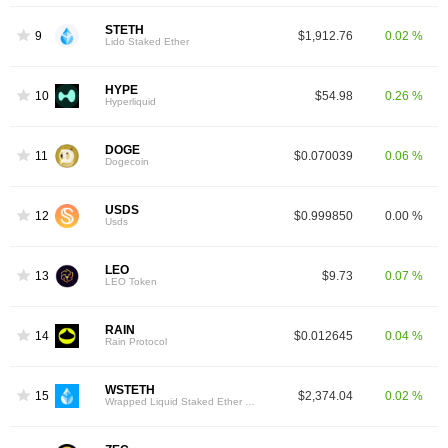
STETH
9
$1,912.76
0.02 %
Lido Staked Ether
HYPE
10
$54.98
0.26 %
Hyperliquid
DOGE
11
$0.070039
0.06 %
Dogecoin
USDS
12
$0.999850
0.00 %
Usds
LEO
13
$9.73
0.07 %
LEO Token
RAIN
14
$0.012645
0.04 %
Rain Protocol
WSTETH
15
$2,374.04
0.02 %
Wrapped Liquid Staked Ether 2.0