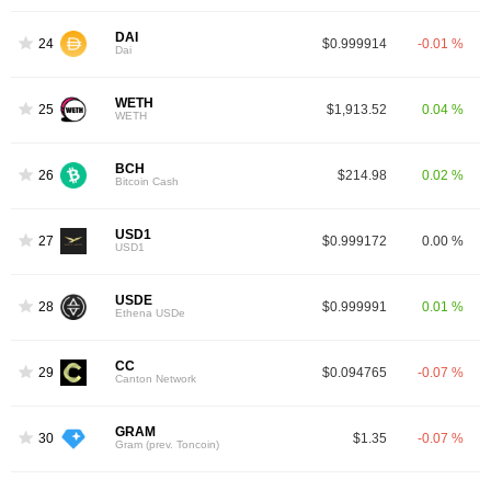
DAI
24
$0.999914
-0.01 %
Dai
WETH
25
$1,913.52
0.04 %
WETH
BCH
26
$214.98
0.02 %
Bitcoin Cash
USD1
27
$0.999172
0.00 %
USD1
USDE
28
$0.999991
0.01 %
Ethena USDe
CC
29
$0.094765
-0.07 %
Canton Network
GRAM
30
$1.35
-0.07 %
Gram (prev. Toncoin)