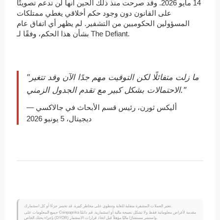
14 مايو 2026. وقد صرحت منذ ذلك الحين أنها لن تدعم تصويتًا
على القانون دون وجود حكم أخلاقي يغطي ممتلكات
المسؤولين الحكوميين من التشفير. لم يظهر أي اتفاق عام
بشأن هذا الحكم، وفقًا لـ The Defiant.
"ما زلت متفائلًا لكن التوقيت مهم جدًا الآن وقد تتغير
الاحتمالات بشكل كبير مع تقدم الجدول الزمني."
— أليكس ثورن، رئيس قسم الأبحاث في جالاكسي
ديجيتال، 5 يونيو 2026
تعتبر العملات المشفرة متقلبة للغاية وتنطوي على مخاطر كبيرة. قد تخسر جزءًا أو كل استثمارك.
جميع المعلومات على Coinpaprika مقدمة لأغراض معلوماتية فقط ولا تشكل نصيحة مالية أو استثمارية. قم دائمًا
بإجراء بحثك الخاص (DYOR) واستشر مستشارًا ماليًا مؤهلاً قبل اتخاذ قرارات الاستثمار.