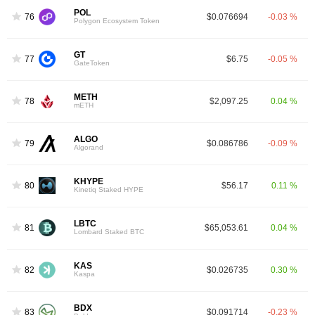
POL
76
$0.076694
-0.03 %
Polygon Ecosystem Token
GT
77
$6.75
-0.05 %
GateToken
METH
78
$2,097.25
0.04 %
mETH
ALGO
79
$0.086786
-0.09 %
Algorand
KHYPE
80
$56.17
0.11 %
Kinetiq Staked HYPE
LBTC
81
$65,053.61
0.04 %
Lombard Staked BTC
KAS
82
$0.026735
0.30 %
Kaspa
BDX
83
$0.091714
-0.23 %