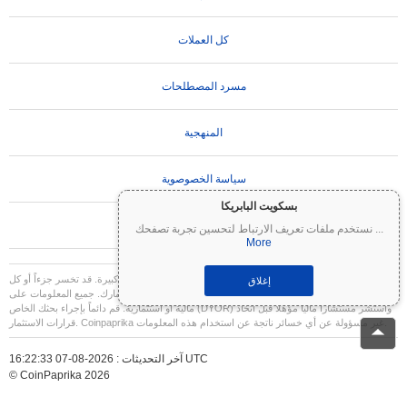
كل العملات
مسرد المصطلحات
المنهجية
سياسة الخصوصوية
بسكويت البابريكا
تعليمات الاستخدام
...
نستخدم ملفات تعريف الارتباط لتحسين تجربة تصفحك
More
تنويه مهم:
العملات المشفرة شديدة التقلب وتنطوي على مخاطر كبيرة. قد تخسر جزءاً أو كل
إغلاق
استثمارك. جميع المعلومات على Coinpaprika مقدمة لأغراض إعلامية فقط ولا تشكل نصيحة
مالية أو استثمارية. قم دائماً بإجراء بحثك الخاص (DYOR) واستشر مستشاراً مالياً مؤهلاً قبل اتخاذ
قرارات الاستثمار. Coinpaprika غير مسؤولة عن أي خسائر ناتجة عن استخدام هذه المعلومات.
آخر التحديثات : 2026-08-07 16:22:33 UTC
© CoinPaprika 2026