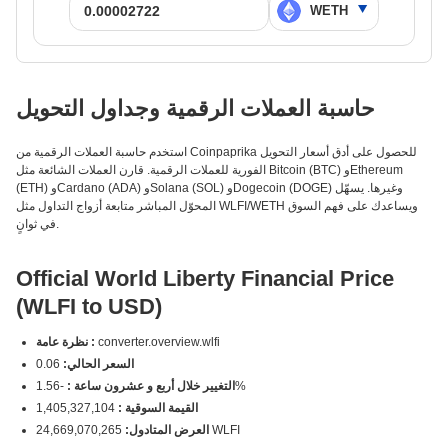
حاسبة العملات الرقمية وجداول التحويل
استخدم حاسبة العملات الرقمية من Coinpaprika للحصول على أدق أسعار التحويل
الفورية للعملات الرقمية. قارن العملات الشائعة مثل Bitcoin (BTC) وEthereum
(ETH) وCardano (ADA) وSolana (SOL) وDogecoin (DOGE) وغيرها. يسهّل
المحوّل المباشر متابعة أزواج التداول مثل WLFI/WETH ويساعدك على فهم السوق
في ثوانٍ.
Official World Liberty Financial Price
(WLFI to USD)
converter.overview.wlfi
نظرة عامة :
السعر الحالي:
0.06
-1.56%
التغيير خلال أربع و عشرون ساعة :
القيمة السوقية :
1,405,327,104
24,669,070,265 WLFI
العرض المتادول: