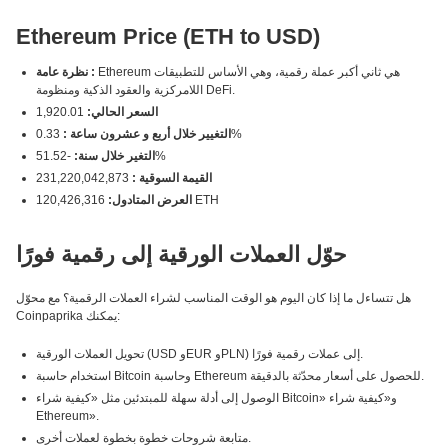
Ethereum Price (ETH to USD)
Ethereum هي ثاني أكبر عملة رقمية، وهي الأساس للتطبيقات
نظرة عامة :
اللامركزية والعقود الذكية ومنظومة DeFi.
السعر الحالي:
1,920.01
0.33%
التغيير خلال أربع و عشرون ساعة :
-51.52%
التغير خلال سنة:
القيمة السوقية :
231,220,042,873
120,426,316 ETH
العرض المتادول:
حوّل العملات الورقية إلى رقمية فورًا
هل تتساءل ما إذا كان اليوم هو الوقت المناسب لشراء العملات الرقمية؟ مع محوّل
Coinpaprika يمكنك:
تحويل العملات الورقية (USD وEUR وPLN) إلى عملات رقمية فورًا.
استخدام حاسبة Bitcoin وحاسبة Ethereum للحصول على أسعار محدّثة بالدقيقة.
الوصول إلى أدلة سهلة للمبتدئين مثل «كيفية شراء Bitcoin» و«كيفية شراء
Ethereum».
متابعة شروحات خطوة بخطوة لعملات أخرى.