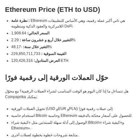
Ethereum Price (ETH to USD)
Ethereum هي ثاني أكبر عملة رقمية، وهي الأساس للتطبيقات
نظرة عامة :
اللامركزية والعقود الذكية ومنظومة DeFi.
السعر الحالي:
1,908.64
2.29%
التغيير خلال أربع و عشرون ساعة :
-48.17%
التغير خلال سنة:
القيمة السوقية :
229,850,711,733
120,426,316 ETH
العرض المتادول:
حوّل العملات الورقية إلى رقمية فورًا
هل تتساءل ما إذا كان اليوم هو الوقت المناسب لشراء العملات الرقمية؟ مع محوّل
Coinpaprika يمكنك:
تحويل العملات الورقية (USD وEUR وPLN) إلى عملات رقمية فورًا.
استخدام حاسبة Bitcoin وحاسبة Ethereum للحصول على أسعار محدّثة بالدقيقة.
الوصول إلى أدلة سهلة للمبتدئين مثل «كيفية شراء Bitcoin» و«كيفية شراء
Ethereum».
متابعة شروحات خطوة بخطوة لعملات أخرى.