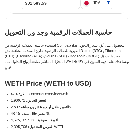
حاسبة العملات الرقمية وجداول التحويل
استخدم حاسبة العملات الرقمية من Coinpaprika للحصول على أدق أسعار التحويل
الفورية للعملات الرقمية. قارن العملات الشائعة مثل Bitcoin (BTC) وEthereum
(ETH) وCardano (ADA) وSolana (SOL) وDogecoin (DOGE) وغيرها. يسهّل
المحوّل المباشر متابعة أزواج التداول مثل WETH/JPY ويساعدك على فهم السوق في
ثوانٍ.
WETH Price (WETH to USD)
converter.overview.weth
نظرة عامة :
السعر الحالي:
1,909.71
2.50%
التغيير خلال أربع و عشرون ساعة :
-48.15%
التغير خلال سنة:
القيمة السوقية :
4,575,105,513
2,395,706 WETH
العرض المتادول: