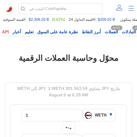
$200.02 B
قيمة التداول 24H:
(0.62%)
$2,306.20 B
القيمة السوقية :
60707
3
التبادلات
العملات
أبرز النقاط
نظرة عامة على السوق
تعليم
أخبار
API
محوّل وحاسبة العملات الرقمية
WETH إلى JPY: 1 WETH يساوي 301,563.59 JPY بتاريخ
August 6 at 6:28 AM