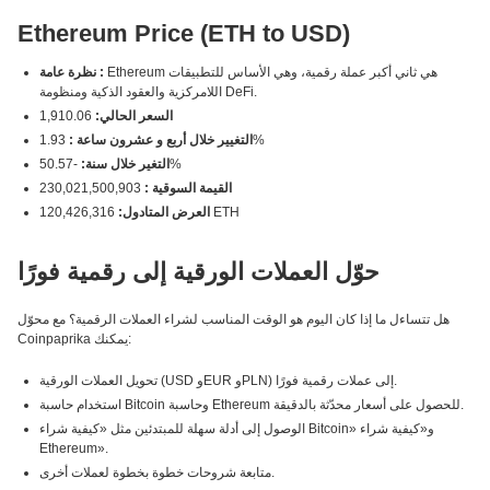
Ethereum Price (ETH to USD)
Ethereum هي ثاني أكبر عملة رقمية، وهي الأساس للتطبيقات
نظرة عامة :
اللامركزية والعقود الذكية ومنظومة DeFi.
السعر الحالي:
1,910.06
1.93%
التغيير خلال أربع و عشرون ساعة :
-50.57%
التغير خلال سنة:
القيمة السوقية :
230,021,500,903
120,426,316 ETH
العرض المتادول:
حوّل العملات الورقية إلى رقمية فورًا
هل تتساءل ما إذا كان اليوم هو الوقت المناسب لشراء العملات الرقمية؟ مع محوّل
Coinpaprika يمكنك:
تحويل العملات الورقية (USD وEUR وPLN) إلى عملات رقمية فورًا.
استخدام حاسبة Bitcoin وحاسبة Ethereum للحصول على أسعار محدّثة بالدقيقة.
الوصول إلى أدلة سهلة للمبتدئين مثل «كيفية شراء Bitcoin» و«كيفية شراء
Ethereum».
متابعة شروحات خطوة بخطوة لعملات أخرى.