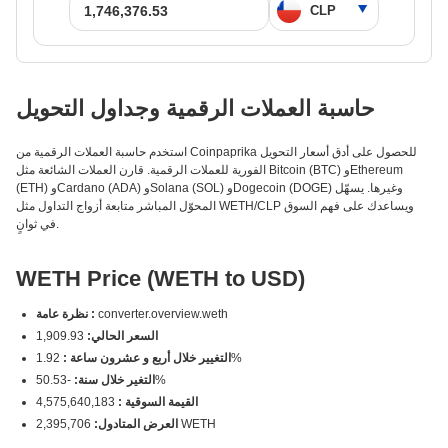
حاسبة العملات الرقمية وجداول التحويل
استخدم حاسبة العملات الرقمية من Coinpaprika للحصول على أدق أسعار التحويل
الفورية للعملات الرقمية. قارن العملات الشائعة مثل Bitcoin (BTC) وEthereum
(ETH) وCardano (ADA) وSolana (SOL) وDogecoin (DOGE) وغيرها. يسهّل
المحوّل المباشر متابعة أزواج التداول مثل WETH/CLP ويساعدك على فهم السوق
في ثوانٍ.
WETH Price (WETH to USD)
converter.overview.weth
نظرة عامة :
السعر الحالي:
1,909.93
1.92%
التغيير خلال أربع و عشرون ساعة :
-50.53%
التغير خلال سنة:
القيمة السوقية :
4,575,640,183
2,395,706 WETH
العرض المتادول: