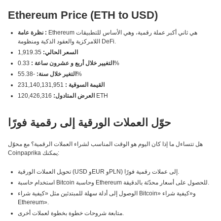
Ethereum Price (ETH to USD)
Ethereum هي ثاني أكبر عملة رقمية، وهي الأساس للتطبيقات
نظرة عامة :
اللامركزية والعقود الذكية ومنظومة DeFi.
السعر الحالي:
1,919.35
0.33%
التغيير خلال أربع و عشرون ساعة :
-55.38%
التغير خلال سنة:
القيمة السوقية :
231,140,131,951
120,426,316 ETH
العرض المتادول:
حوّل العملات الورقية إلى رقمية فورًا
هل تتساءل ما إذا كان اليوم هو الوقت المناسب لشراء العملات الرقمية؟ مع محوّل
Coinpaprika يمكنك:
تحويل العملات الورقية (USD وEUR وPLN) إلى عملات رقمية فورًا.
استخدام حاسبة Bitcoin وحاسبة Ethereum للحصول على أسعار محدّثة بالدقيقة.
الوصول إلى أدلة سهلة للمبتدئين مثل «كيفية شراء Bitcoin» و«كيفية شراء
Ethereum».
متابعة شروحات خطوة بخطوة لعملات أخرى.