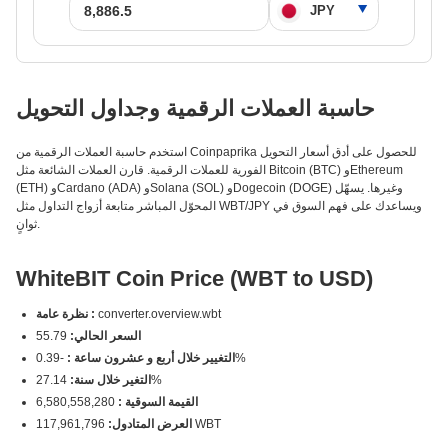
حاسبة العملات الرقمية وجداول التحويل
استخدم حاسبة العملات الرقمية من Coinpaprika للحصول على أدق أسعار التحويل
الفورية للعملات الرقمية. قارن العملات الشائعة مثل Bitcoin (BTC) وEthereum
(ETH) وCardano (ADA) وSolana (SOL) وDogecoin (DOGE) وغيرها. يسهّل
المحوّل المباشر متابعة أزواج التداول مثل WBT/JPY ويساعدك على فهم السوق في
ثوانٍ.
WhiteBIT Coin Price (WBT to USD)
converter.overview.wbt
نظرة عامة :
السعر الحالي:
55.79
-0.39%
التغيير خلال أربع و عشرون ساعة :
27.14%
التغير خلال سنة:
القيمة السوقية :
6,580,558,280
117,961,796 WBT
العرض المتادول: