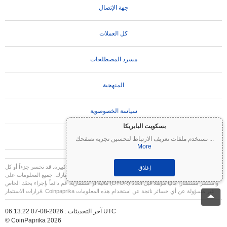
جهة الإتصال
كل العملات
مسرد المصطلحات
المنهجية
سياسة الخصوصوية
بسكويت البابريكا
تعليمات الاستخدام
...
نستخدم ملفات تعريف الارتباط لتحسين تجربة تصفحك
More
تنويه مهم:
العملات المشفرة شديدة التقلب وتنطوي على مخاطر كبيرة. قد تخسر جزءاً أو كل
إغلاق
استثمارك. جميع المعلومات على Coinpaprika مقدمة لأغراض إعلامية فقط ولا تشكل نصيحة
مالية أو استثمارية. قم دائماً بإجراء بحثك الخاص (DYOR) واستشر مستشاراً مالياً مؤهلاً قبل اتخاذ
قرارات الاستثمار. Coinpaprika غير مسؤولة عن أي خسائر ناتجة عن استخدام هذه المعلومات.
آخر التحديثات : 2026-08-07 06:13:22 UTC
© CoinPaprika 2026