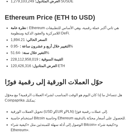
1,279,103,249 SUSDE
العرض المتادول:
Ethereum Price (ETH to USD)
Ethereum هي ثاني أكبر عملة رقمية، وهي الأساس للتطبيقات
نظرة عامة :
اللامركزية والعقود الذكية ومنظومة DeFi.
السعر الحالي:
1,894.21
-0.95%
التغيير خلال أربع و عشرون ساعة :
-51.64%
التغير خلال سنة:
القيمة السوقية :
228,112,958,019
120,426,316 ETH
العرض المتادول:
حوّل العملات الورقية إلى رقمية فورًا
هل تتساءل ما إذا كان اليوم هو الوقت المناسب لشراء العملات الرقمية؟ مع محوّل
Coinpaprika يمكنك:
تحويل العملات الورقية (USD وEUR وPLN) إلى عملات رقمية فورًا.
استخدام حاسبة Bitcoin وحاسبة Ethereum للحصول على أسعار محدّثة بالدقيقة.
الوصول إلى أدلة سهلة للمبتدئين مثل «كيفية شراء Bitcoin» و«كيفية شراء
Ethereum».