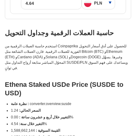
حاسبة العملات الرقمية وجداول التحويل
استخدم حاسبة العملات الرقمية من Coinpaprika للحصول على أدق أسعار التحويل
الفورية للعملات الرقمية. قارن العملات الشائعة مثل Bitcoin (BTC) وEthereum
(ETH) وCardano (ADA) وSolana (SOL) وDogecoin (DOGE) وغيرها. يسهّل
المحوّل المباشر متابعة أزواج التداول مثل SUSDE/PLN ويساعدك على فهم السوق
في ثوانٍ.
Ethena Staked USDe Price (SUSDE to
USD)
converter.overview.susde
نظرة عامة :
السعر الحالي:
1.24
0.00%
التغيير خلال أربع و عشرون ساعة :
4.54%
التغير خلال سنة:
القيمة السوقية :
1,588,662,144