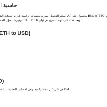
حاسبة ال
وDogecoin (DOGE) وغيرها. يسهّل المحوّل المباشر متابعة أزواج التداول مثل STETH/PLN ويساعدك على فهم السوق في ثوانٍ.
TETH to USD)
D)
Ethereum هي ثاني أكبر عملة رقمية، وهي الأساس للتطبيقات اللامركزية والعقود الذكية ومنظومة DeFi.