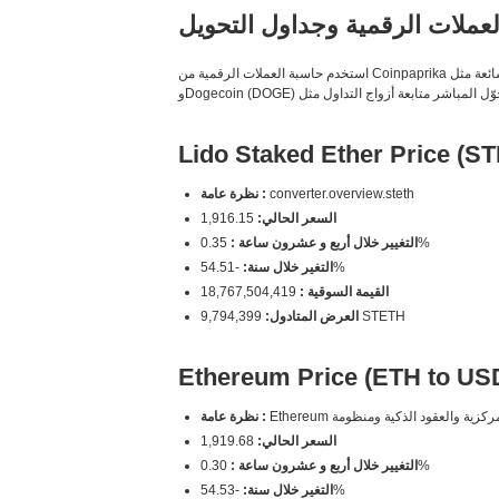
عملات الرقمية وجداول التحويل
استخدم حاسبة العملات الرقمية من Coinpaprika للحصول على أدق أسعار التحويل الفورية للعملات الرقمية. قارن العملات الشائعة مثل Bitcoin (BTC) وEthereum (ETH) وCardano (ADA) وSolana (SOL)
Lido Staked Ether Price (S
converter.overview.steth
نظرة عامة :
السعر الحالي:
1,916.15
0.35%
التغيير خلال أربع و عشرون ساعة :
-54.51%
التغير خلال سنة:
القيمة السوقية :
18,767,504,419
9,794,399 STETH
العرض المتادول:
Ethereum Price (ETH to US
نظرة عامة :
السعر الحالي:
1,919.68
0.30%
التغيير خلال أربع و عشرون ساعة :
-54.53%
التغير خلال سنة: