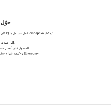
حوّل 
هل تتساءل ما إذا كان اليوم هو الوقت المناسب لشراء العملات الرقمية؟ مع محوّل Coinpaprika يمكنك:
تحويل العملات الورقية (USD وEUR وPLN) إلى عملات رقمية فورًا.
استخدام حاسبة Bitcoin وحاسبة Ethereum للحصول على أسعار محدّثة بالدقيقة.
الوصول إلى أدلة سهلة للمبتدئين مثل «كيفية شراء Bitcoin» و«كيفية شراء Ethereum».