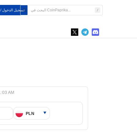
تسجيل الدخول /
STETH إلى  Lido Staked Ether