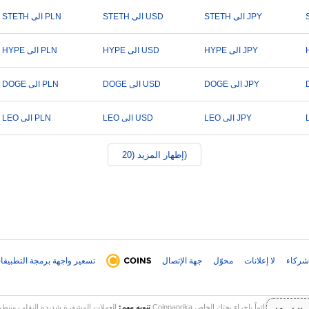
STETH الى JPY
STETH الى USD
STETH الى PLN
HYPE الى JPY
HYPE الى USD
HYPE الى PLN
DOGE الى JPY
DOGE الى USD
DOGE الى PLN
LEO الى JPY
LEO الى USD
LEO الى PLN
إظهار المزيد (20)
شركاء
لا إعلانات
محوّل
جهة الإتصال
تسعير واجهة برمجة التطبيقا
تنويه مهم:
العملات المشفرة شديدة التقلب وتنطوي على مخاطر كبيرة. قد تخسر جزءاً أو كل 