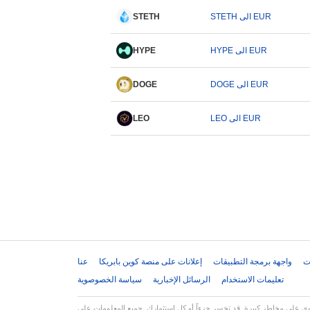
STETH الى EUR
STETH
HYPE الى EUR
HYPE
DOGE الى EUR
DOGE
LEO الى EUR
LEO
ت
واجهة برمجة التطبيقات
إعلانات على منصة كوين بابريكا
عنا
تعليمات الاستخدام
الرسائل الإخبارية
سياسة الخصوصوية
استثمارك. جميع المعلومات على Coinpaprika مقدمة لأغراض إعلامية فقط ولا تشكل نصيحة مالية أو استثمارية. قم دائماً بإجراء بحثك الخاص (DYOR) واستشر