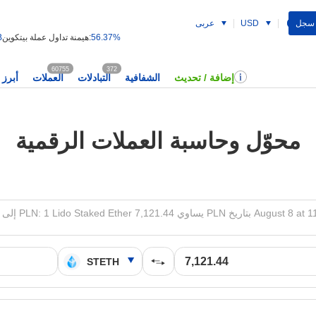
 سجل
USD
عربى
56.37%
هيمنة تداول عملة بيتكوين:
B
60755
372
إضافة / تحديث
الشفافية
التبادلات
العملات
أبرز 
محوّل وحاسبة العملات الرقمية
PLN: 1 يساوي 7,121.44 PLN بتاريخ August 8 at 11:03 AM