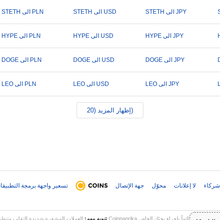
STETH الى JPY
STETH الى USD
STETH الى PLN
HYPE الى JPY
HYPE الى USD
HYPE الى PLN
DOGE الى JPY
DOGE الى USD
DOGE الى PLN
LEO الى JPY
LEO الى USD
LEO الى PLN
إظهار المزيد (20)
شركاء
لا إعلانات
محوّل
جهة الإتصال
تسعير واجهة برمجة التطبيقا
تنويه مهم:
العملات المشفرة شديدة التقلب وتنطوي على مخاطر كبيرة. قد تخسر جزءاً أو كل 