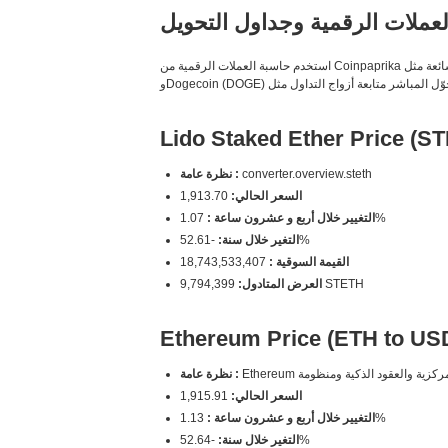
عملات الرقمية وجداول التحويل
استخدم حاسبة العملات الرقمية من Coinpaprika للحصول على أدق أسعار التحويل الفورية للعملات الرقمية. قارن العملات الشائعة مثل Bitcoin (BTC) وEthereum (ETH) وCardano (ADA) وSolana (SOL)
Lido Staked Ether Price (S
converter.overview.steth
نظرة عامة :
السعر الحالي:
1,913.70
1.07%
التغيير خلال أربع و عشرون ساعة :
-52.61%
التغير خلال سنة:
القيمة السوقية :
18,743,533,407
9,794,399 STETH
العرض المتادول:
Ethereum Price (ETH to US
نظرة عامة :
السعر الحالي:
1,915.91
1.13%
التغيير خلال أربع و عشرون ساعة :
-52.64%
التغير خلال سنة: