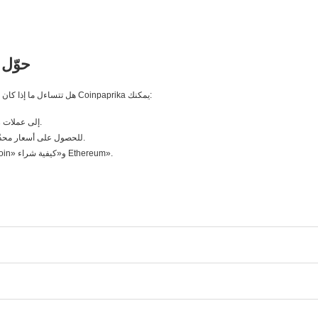
حوّل 
هل تتساءل ما إذا كان اليوم هو الوقت المناسب لشراء العملات الرقمية؟ مع محوّل Coinpaprika يمكنك:
تحويل العملات الورقية (USD وEUR وPLN) إلى عملات رقمية فورًا.
استخدام حاسبة Bitcoin وحاسبة Ethereum للحصول على أسعار محدّثة بالدقيقة.
الوصول إلى أدلة سهلة للمبتدئين مثل «كيفية شراء Bitcoin» و«كيفية شراء Ethereum».