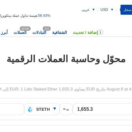
 سجل
USD
عربى
56.43%
هيمنة تداول عملة بيتكوين:
B
60758
372
إضافة / تحديث
الشفافية
التبادلات
العملات
أبرز 
محوّل وحاسبة العملات الرقمية
EUR: 1 Li يساوي 1,655.3 EUR بتاريخ August 8 at 4:36 AM