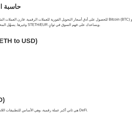
حاسبة ال
وDogecoin (DOGE) وغيرها. يسهّل المحوّل المباشر متابعة أزواج التداول مثل STETH/EUR ويساعدك على فهم السوق في ثوانٍ.
TETH to USD)
D)
Ethereum هي ثاني أكبر عملة رقمية، وهي الأساس للتطبيقات اللامركزية والعقود الذكية ومنظومة DeFi.