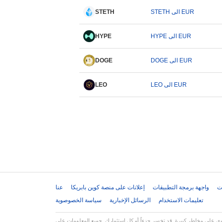
STETH الى EUR
STETH
HYPE الى EUR
HYPE
DOGE الى EUR
DOGE
LEO الى EUR
LEO
ت
واجهة برمجة التطبيقات
إعلانات على منصة كوين بابريكا
عنا
تعليمات الاستخدام
الرسائل الإخبارية
سياسة الخصوصوية
استثمارك. جميع المعلومات على Coinpaprika مقدمة لأغراض إعلامية فقط ولا تشكل نصيحة مالية أو استثمارية. قم دائماً بإجراء بحثك الخاص (DYOR) واستشر