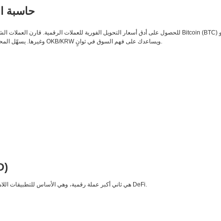
حاسبة ال
وDogecoin (DOGE) وغيرها. يسهّل المحوّل المباشر متابعة أزواج التداول مثل OKB/KRW ويساعدك على فهم السوق في ثوانٍ.
D)
Ethereum هي ثاني أكبر عملة رقمية، وهي الأساس للتطبيقات اللامركزية والعقود الذكية ومنظومة DeFi.