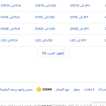
STETH الى JPY
STETH الى USD
STETH الى PLN
HYPE الى JPY
HYPE الى USD
HYPE الى PLN
DOGE الى JPY
DOGE الى USD
DOGE الى PLN
LEO الى JPY
LEO الى USD
LEO الى PLN
إظهار المزيد (20)
شركاء
لا إعلانات
محوّل
جهة الإتصال
تسعير واجهة برمجة التطبيقا
تنويه مهم:
العملات المشفرة شديدة التقلب وتنطوي على مخاطر كبيرة. قد تخسر جزءاً أو كل 