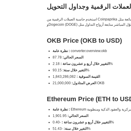
عملات الرقمية وجداول التحويل
استخدم حاسبة العملات الرقمية من Coinpaprika للحصول على أدق أسعار التحويل الفورية للعملات الرقمية. قارن العملات الشائعة مثل Bitcoin (BTC) وEthereum (ETH) وCardano (ADA) وSolana (SOL)
OKB Price (OKB to USD)
converter.overview.okb
نظرة عامة :
السعر الحالي:
87.78
2.18%
التغيير خلال أربع و عشرون ساعة :
93.15%
التغير خلال سنة:
القيمة السوقية :
1,843,286,082
21,000,000 OKB
العرض المتادول:
Ethereum Price (ETH to US
نظرة عامة :
السعر الحالي:
1,901.95
-0.40%
التغيير خلال أربع و عشرون ساعة :
-51.43%
التغير خلال سنة: