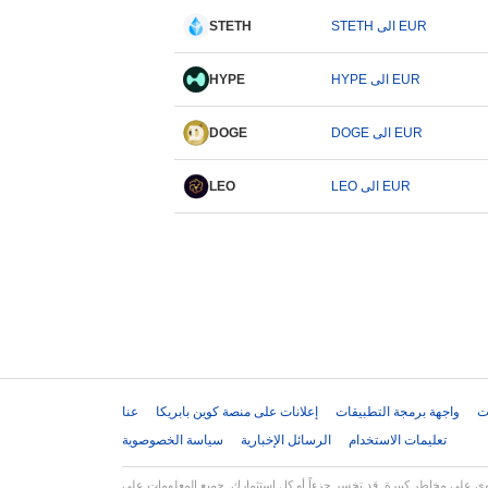
STETH الى EUR
STETH
HYPE الى EUR
HYPE
DOGE الى EUR
DOGE
LEO الى EUR
LEO
ت
واجهة برمجة التطبيقات
إعلانات على منصة كوين بابريكا
عنا
تعليمات الاستخدام
الرسائل الإخبارية
سياسة الخصوصوية
استثمارك. جميع المعلومات على Coinpaprika مقدمة لأغراض إعلامية فقط ولا تشكل نصيحة مالية أو استثمارية. قم دائماً بإجراء بحثك الخاص (DYOR) واستشر