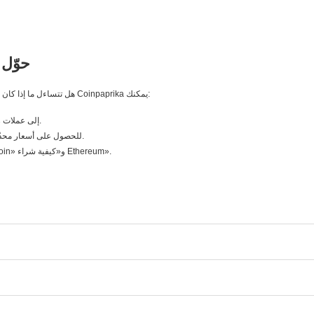
حوّل 
هل تتساءل ما إذا كان اليوم هو الوقت المناسب لشراء العملات الرقمية؟ مع محوّل Coinpaprika يمكنك:
تحويل العملات الورقية (USD وEUR وPLN) إلى عملات رقمية فورًا.
استخدام حاسبة Bitcoin وحاسبة Ethereum للحصول على أسعار محدّثة بالدقيقة.
الوصول إلى أدلة سهلة للمبتدئين مثل «كيفية شراء Bitcoin» و«كيفية شراء Ethereum».