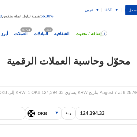
 سجل
USD
عربى
56.30%
هيمنة تداول عملة بيتكوين:
 B
60724
373
إضافة / تحديث
الشفافية
التبادلات
العملات
أبرز 
محوّل وحاسبة العملات الرقمية
 إلى KRW: 1 OKB يساوي 124,394.33 KRW بتاريخ August 7 at 8:25 AM