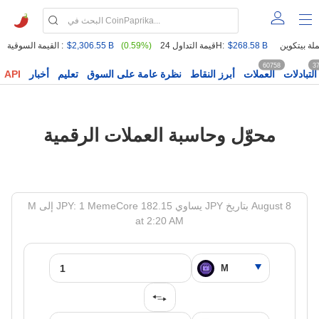
$268.58 B
قيمة التداول 24H:
(0.59%)
$2,306.55 B
القيمة السوقية :
60758
3
التبادلات
العملات
أبرز النقاط
نظرة عامة على السوق
تعليم
أخبار
API
محوّل وحاسبة العملات الرقمية
M إلى JPY: 1 MemeCore يساوي 182.15 JPY بتاريخ August 8
at 2:20 AM