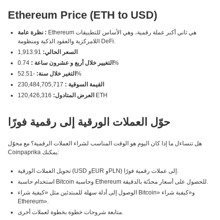
Ethereum Price (ETH to USD)
Ethereum هي ثاني أكبر عملة رقمية، وهي الأساس للتطبيقات
نظرة عامة :
اللامركزية والعقود الذكية ومنظومة DeFi.
السعر الحالي:
1,913.91
0.74%
التغيير خلال أربع و عشرون ساعة :
-52.51%
التغير خلال سنة:
القيمة السوقية :
230,484,705,717
120,426,316 ETH
العرض المتادول:
حوّل العملات الورقية إلى رقمية فورًا
هل تتساءل ما إذا كان اليوم هو الوقت المناسب لشراء العملات الرقمية؟ مع محوّل
Coinpaprika يمكنك:
تحويل العملات الورقية (USD وEUR وPLN) إلى عملات رقمية فورًا.
استخدام حاسبة Bitcoin وحاسبة Ethereum للحصول على أسعار محدّثة بالدقيقة.
الوصول إلى أدلة سهلة للمبتدئين مثل «كيفية شراء Bitcoin» و«كيفية شراء
Ethereum».
متابعة شروحات خطوة بخطوة لعملات أخرى.