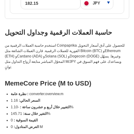
حاسبة العملات الرقمية وجداول التحويل
استخدم حاسبة العملات الرقمية من Coinpaprika للحصول على أدق أسعار التحويل
الفورية للعملات الرقمية. قارن العملات الشائعة مثل Bitcoin (BTC) وEthereum
(ETH) وCardano (ADA) وSolana (SOL) وDogecoin (DOGE) وغيرها. يسهّل
المحوّل المباشر متابعة أزواج التداول مثل M/JPY ويساعدك على فهم السوق في
ثوانٍ.
MemeCore Price (M to USD)
converter.overview.m
نظرة عامة :
السعر الحالي:
1.16
-1.10%
التغيير خلال أربع و عشرون ساعة :
145.71%
التغير خلال سنة:
القيمة السوقية :
0
0 M
العرض المتادول: