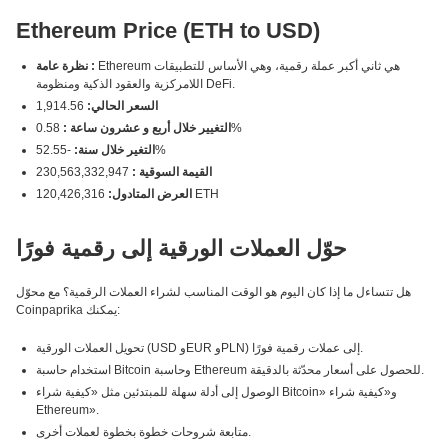
Ethereum Price (ETH to USD)
Ethereum هي ثاني أكبر عملة رقمية، وهي الأساس للتطبيقات
نظرة عامة :
اللامركزية والعقود الذكية ومنظومة DeFi.
السعر الحالي:
1,914.56
0.58%
التغيير خلال أربع و عشرون ساعة :
-52.55%
التغير خلال سنة:
القيمة السوقية :
230,563,332,947
120,426,316 ETH
العرض المتادول:
حوّل العملات الورقية إلى رقمية فورًا
هل تتساءل ما إذا كان اليوم هو الوقت المناسب لشراء العملات الرقمية؟ مع محوّل
Coinpaprika يمكنك:
تحويل العملات الورقية (USD وEUR وPLN) إلى عملات رقمية فورًا.
استخدام حاسبة Bitcoin وحاسبة Ethereum للحصول على أسعار محدّثة بالدقيقة.
الوصول إلى أدلة سهلة للمبتدئين مثل «كيفية شراء Bitcoin» و«كيفية شراء
Ethereum».
متابعة شروحات خطوة بخطوة لعملات أخرى.