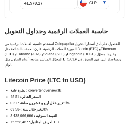
حاسبة العملات الرقمية وجداول التحويل
استخدم حاسبة العملات الرقمية من Coinpaprika للحصول على أدق أسعار التحويل
الفورية للعملات الرقمية. قارن العملات الشائعة مثل Bitcoin (BTC) وEthereum
(ETH) وCardano (ADA) وSolana (SOL) وDogecoin (DOGE) وغيرها. يسهّل
المحوّل المباشر متابعة أزواج التداول مثل LTC/CLP ويساعدك على فهم السوق في
ثوانٍ.
Litecoin Price (LTC to USD)
converter.overview.ltc
نظرة عامة :
السعر الحالي:
45.51
0.21%
التغيير خلال أربع و عشرون ساعة :
-63.58%
التغير خلال سنة:
القيمة السوقية :
3,438,966,996
75,558,487 LTC
العرض المتادول: