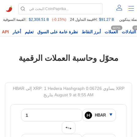
$91.27 B
قيمة التداول 24H:
(-0.15%)
$2,308.51 B
القيمة السوقية :
60751
3
التبادلات
العملات
أبرز النقاط
نظرة عامة على السوق
تعليم
أخبار
API
محوّل وحاسبة العملات الرقمية
HBAR إلى XRP: 1 Hedera Hashgraph يساوي 0.06726 XRP
بتاريخ August 9 at 8:55 AM