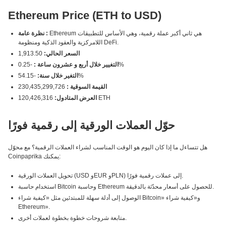
Ethereum Price (ETH to USD)
Ethereum هي ثاني أكبر عملة رقمية، وهي الأساس للتطبيقات
نظرة عامة :
اللامركزية والعقود الذكية ومنظومة DeFi.
السعر الحالي:
1,913.50
-0.25%
التغيير خلال أربع و عشرون ساعة :
-54.15%
التغير خلال سنة:
القيمة السوقية :
230,435,299,726
120,426,316 ETH
العرض المتادول:
حوّل العملات الورقية إلى رقمية فورًا
هل تتساءل ما إذا كان اليوم هو الوقت المناسب لشراء العملات الرقمية؟ مع محوّل
Coinpaprika يمكنك:
تحويل العملات الورقية (USD وEUR وPLN) إلى عملات رقمية فورًا.
استخدام حاسبة Bitcoin وحاسبة Ethereum للحصول على أسعار محدّثة بالدقيقة.
الوصول إلى أدلة سهلة للمبتدئين مثل «كيفية شراء Bitcoin» و«كيفية شراء
Ethereum».
متابعة شروحات خطوة بخطوة لعملات أخرى.