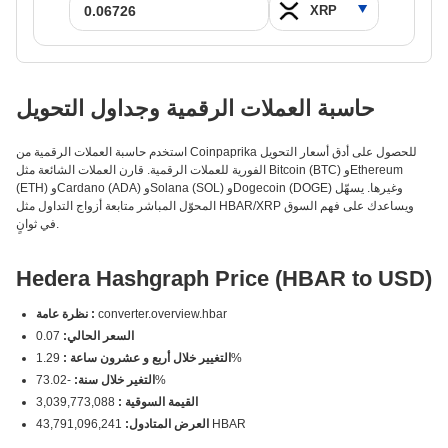
حاسبة العملات الرقمية وجداول التحويل
استخدم حاسبة العملات الرقمية من Coinpaprika للحصول على أدق أسعار التحويل
الفورية للعملات الرقمية. قارن العملات الشائعة مثل Bitcoin (BTC) وEthereum
(ETH) وCardano (ADA) وSolana (SOL) وDogecoin (DOGE) وغيرها. يسهّل
المحوّل المباشر متابعة أزواج التداول مثل HBAR/XRP ويساعدك على فهم السوق
في ثوانٍ.
Hedera Hashgraph Price (HBAR to USD)
converter.overview.hbar
نظرة عامة :
السعر الحالي:
0.07
1.29%
التغيير خلال أربع و عشرون ساعة :
-73.02%
التغير خلال سنة:
القيمة السوقية :
3,039,773,088
43,791,096,241 HBAR
العرض المتادول: