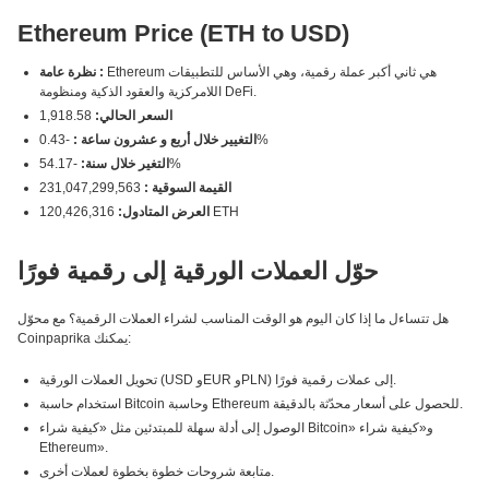
Ethereum Price (ETH to USD)
Ethereum هي ثاني أكبر عملة رقمية، وهي الأساس للتطبيقات
نظرة عامة :
اللامركزية والعقود الذكية ومنظومة DeFi.
السعر الحالي:
1,918.58
-0.43%
التغيير خلال أربع و عشرون ساعة :
-54.17%
التغير خلال سنة:
القيمة السوقية :
231,047,299,563
120,426,316 ETH
العرض المتادول:
حوّل العملات الورقية إلى رقمية فورًا
هل تتساءل ما إذا كان اليوم هو الوقت المناسب لشراء العملات الرقمية؟ مع محوّل
Coinpaprika يمكنك:
تحويل العملات الورقية (USD وEUR وPLN) إلى عملات رقمية فورًا.
استخدام حاسبة Bitcoin وحاسبة Ethereum للحصول على أسعار محدّثة بالدقيقة.
الوصول إلى أدلة سهلة للمبتدئين مثل «كيفية شراء Bitcoin» و«كيفية شراء
Ethereum».
متابعة شروحات خطوة بخطوة لعملات أخرى.