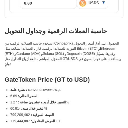
حاسبة العملات الرقمية وجداول التحويل
استخدم حاسبة العملات الرقمية من Coinpaprika للحصول على أدق أسعار التحويل
الفورية للعملات الرقمية. قارن العملات الشائعة مثل Bitcoin (BTC) وEthereum
(ETH) وCardano (ADA) وSolana (SOL) وDogecoin (DOGE) وغيرها. يسهّل
المحوّل المباشر متابعة أزواج التداول مثل GT/USDS ويساعدك على فهم السوق في
ثوانٍ.
GateToken Price (GT to USD)
converter.overview.gt
نظرة عامة :
السعر الحالي:
6.69
1.27%
التغيير خلال أربع و عشرون ساعة :
-60.91%
التغير خلال سنة:
القيمة السوقية :
799,209,462
119,444,887 GT
العرض المتادول: