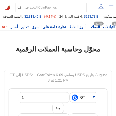
$223.73 B
قيمة التداول 24H:
(-0.14%)
$2,313.46 B
القيمة السوقية :
60757
3
التبادلات
العملات
أبرز النقاط
نظرة عامة على السوق
تعليم
أخبار
API
محوّل وحاسبة العملات الرقمية
GT إلى USDS: 1 GateToken يساوي 6.69 USDS بتاريخ August
8 at 1:21 PM