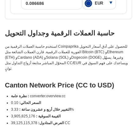
حاسبة العملات الرقمية وجداول التحويل
استخدم حاسبة العملات الرقمية من Coinpaprika للحصول على أدق أسعار التحويل
الفورية للعملات الرقمية. قارن العملات الشائعة مثل Bitcoin (BTC) وEthereum
(ETH) وCardano (ADA) وSolana (SOL) وDogecoin (DOGE) وغيرها. يسهّل
المحوّل المباشر متابعة أزواج التداول مثل CC/EUR ويساعدك على فهم السوق في
ثوانٍ.
Canton Network Price (CC to USD)
converter.overview.cc
نظرة عامة :
السعر الحالي:
0.10
3.33%
التغيير خلال أربع و عشرون ساعة :
القيمة السوقية :
3,905,825,176
39,125,115,378 CC
العرض المتادول: