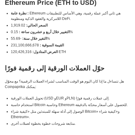
Ethereum Price (ETH to USD)
Ethereum هي ثاني أكبر عملة رقمية، وهي الأساس للتطبيقات
نظرة عامة :
اللامركزية والعقود الذكية ومنظومة DeFi.
السعر الحالي:
1,919.02
0.15%
التغيير خلال أربع و عشرون ساعة :
-55.69%
التغير خلال سنة:
القيمة السوقية :
231,100,666,678
120,426,316 ETH
العرض المتادول:
حوّل العملات الورقية إلى رقمية فورًا
هل تتساءل ما إذا كان اليوم هو الوقت المناسب لشراء العملات الرقمية؟ مع محوّل
Coinpaprika يمكنك:
تحويل العملات الورقية (USD وEUR وPLN) إلى عملات رقمية فورًا.
استخدام حاسبة Bitcoin وحاسبة Ethereum للحصول على أسعار محدّثة بالدقيقة.
الوصول إلى أدلة سهلة للمبتدئين مثل «كيفية شراء Bitcoin» و«كيفية شراء
Ethereum».
متابعة شروحات خطوة بخطوة لعملات أخرى.