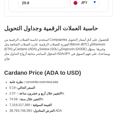
حاسبة العملات الرقمية وجداول التحويل
استخدم حاسبة العملات الرقمية من Coinpaprika للحصول على أدق أسعار التحويل
الفورية للعملات الرقمية. قارن العملات الشائعة مثل Bitcoin (BTC) وEthereum
(ETH) وCardano (ADA) وSolana (SOL) وDogecoin (DOGE) وغيرها. يسهّل
المحوّل المباشر متابعة أزواج التداول مثل ADA/JPY ويساعدك على فهم السوق في
ثوانٍ.
Cardano Price (ADA to USD)
converter.overview.ada
نظرة عامة :
السعر الحالي:
0.19
-2.57%
التغيير خلال أربع و عشرون ساعة :
-74.59%
التغير خلال سنة:
القيمة السوقية :
7,319,317,369
38,793,748,393 ADA
العرض المتادول: