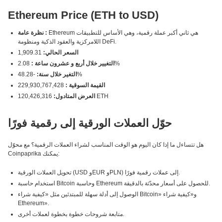
Ethereum Price (ETH to USD)
Ethereum هي ثاني أكبر عملة رقمية، وهي الأساس للتطبيقات
نظرة عامة :
اللامركزية والعقود الذكية ومنظومة DeFi.
السعر الحالي:
1,909.31
2.08%
التغيير خلال أربع و عشرون ساعة :
-48.28%
التغير خلال سنة:
القيمة السوقية :
229,930,767,428
120,426,316 ETH
العرض المتادول:
حوّل العملات الورقية إلى رقمية فورًا
هل تتساءل ما إذا كان اليوم هو الوقت المناسب لشراء العملات الرقمية؟ مع محوّل
Coinpaprika يمكنك:
تحويل العملات الورقية (USD وEUR وPLN) إلى عملات رقمية فورًا.
استخدام حاسبة Bitcoin وحاسبة Ethereum للحصول على أسعار محدّثة بالدقيقة.
الوصول إلى أدلة سهلة للمبتدئين مثل «كيفية شراء Bitcoin» و«كيفية شراء
Ethereum».
متابعة شروحات خطوة بخطوة لعملات أخرى.