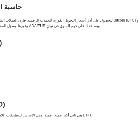
حاسبة ال
وDogecoin (DOGE) وغيرها. يسهّل المحوّل المباشر متابعة أزواج التداول مثل ADA/EUR ويساعدك على فهم السوق في ثوانٍ.
)
D)
Ethereum هي ثاني أكبر عملة رقمية، وهي الأساس للتطبيقات اللامركزية والعقود الذكية ومنظومة DeFi.