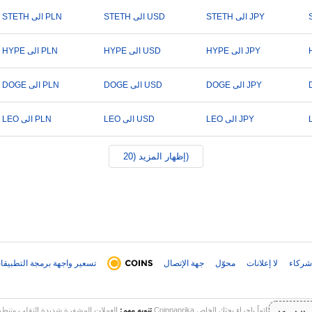
STETH الى JPY
STETH الى USD
STETH الى PLN
HYPE الى JPY
HYPE الى USD
HYPE الى PLN
DOGE الى JPY
DOGE الى USD
DOGE الى PLN
LEO الى JPY
LEO الى USD
LEO الى PLN
إظهار المزيد (20)
شركاء
لا إعلانات
محوّل
جهة الإتصال
تسعير واجهة برمجة التطبيقا
تنويه مهم:
العملات المشفرة شديدة التقلب وتنطوي على مخاطر كبيرة. قد تخسر جزءاً أو كل 