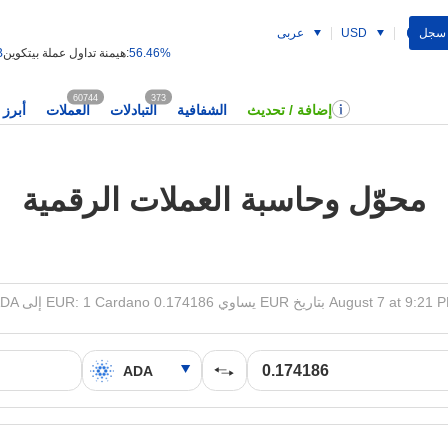
 سجل
USD
عربى
56.46%
هيمنة تداول عملة بيتكوين:
B
60744
373
إضافة / تحديث
الشفافية
التبادلات
العملات
أبرز 
محوّل وحاسبة العملات الرقمية
لى EUR: 1 Cardano يساوي 0.174186 EUR بتاريخ August 7 at 9:21 PM