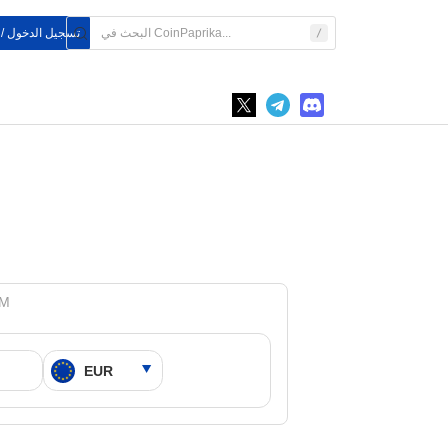
تسجيل الدخول /
ADA إ