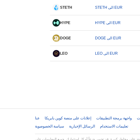
STETH الى EUR
STETH
HYPE الى EUR
HYPE
DOGE الى EUR
DOGE
LEO الى EUR
LEO
ت
واجهة برمجة التطبيقات
إعلانات على منصة كوين بابريكا
عنا
تعليمات الاستخدام
الرسائل الإخبارية
سياسة الخصوصوية
استثمارك. جميع المعلومات على Coinpaprika مقدمة لأغراض إعلامية فقط ولا تشكل نصيحة مالية أو استثمارية. قم دائماً بإجراء بحثك الخاص (DYOR) واستشر