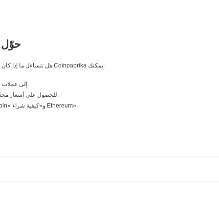
حوّل 
هل تتساءل ما إذا كان اليوم هو الوقت المناسب لشراء العملات الرقمية؟ مع محوّل Coinpaprika يمكنك:
تحويل العملات الورقية (USD وEUR وPLN) إلى عملات رقمية فورًا.
استخدام حاسبة Bitcoin وحاسبة Ethereum للحصول على أسعار محدّثة بالدقيقة.
الوصول إلى أدلة سهلة للمبتدئين مثل «كيفية شراء Bitcoin» و«كيفية شراء Ethereum».