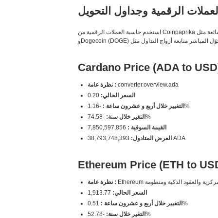
عملات الرقمية وجداول التحويل
استخدم حاسبة العملات الرقمية من Coinpaprika للحصول على أدق أسعار التحويل الفورية للعملات الرقمية. قارن العملات الشائعة مثل Bitcoin (BTC) وEthereum (ETH) وCardano (ADA) وSolana (SOL)
Cardano Price (ADA to USD
converter.overview.ada
نظرة عامة :
السعر الحالي:
0.20
-1.16%
التغيير خلال أربع و عشرون ساعة :
-74.58%
التغير خلال سنة:
القيمة السوقية :
7,850,597,856
38,793,748,393 ADA
العرض المتادول:
Ethereum Price (ETH to US
نظرة عامة :
السعر الحالي:
1,913.77
0.51%
التغيير خلال أربع و عشرون ساعة :
-52.78%
التغير خلال سنة: