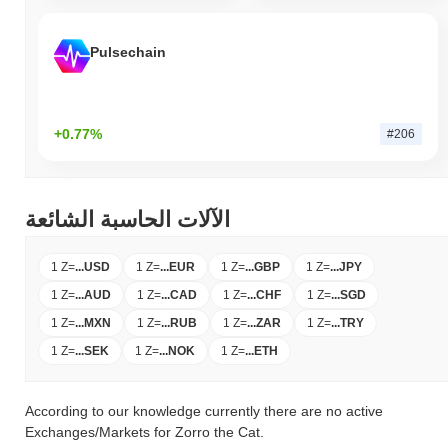
Pulsechain
+0.77%
#206
الآلات الحاسبة الشائعة
1 Z
=
...
USD
1 Z
=
...
EUR
1 Z
=
...
GBP
1 Z
=
...
JPY
1 Z
=
...
AUD
1 Z
=
...
CAD
1 Z
=
...
CHF
1 Z
=
...
SGD
1 Z
=
...
MXN
1 Z
=
...
RUB
1 Z
=
...
ZAR
1 Z
=
...
TRY
1 Z
=
...
SEK
1 Z
=
...
NOK
1 Z
=
...
ETH
According to our knowledge currently there are no active
Exchanges/Markets for Zorro the Cat.