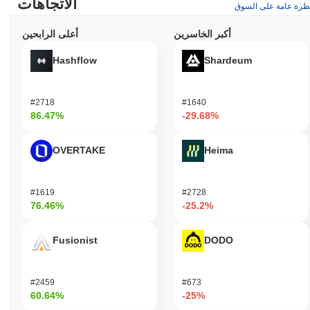
الاتجاهات
ظرة عامة على السوق
أكبر الخاسرين
أعلى الرابحين
Hashflow
Shardeum
#2718
#1640
86.47%
-29.68%
OVERTAKE
Heima
#1619
#2728
76.46%
-25.2%
Fusionist
DODO
#2459
#673
60.64%
-25%