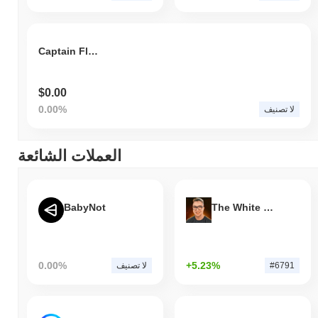
Captain Floki
$0.00
0.00%
لا تصنيف
العملات الشائعة
BabyNot
The White Bull
0.00%
+5.23%
#6791
لا تصنيف