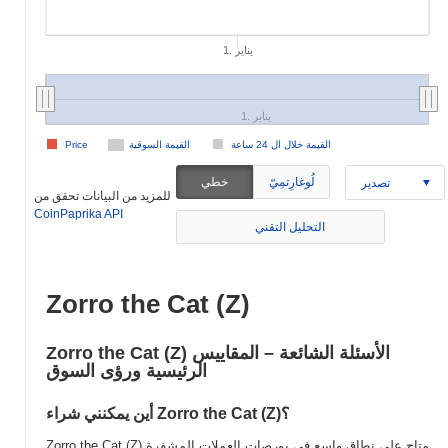
1. يناير
1. يناير
القيمة خلال ال 24 ساعة
القيمة السوقية
Price
لُوغارِتمِيّ
خطي
تصدير
للمزيد من البيانات تحقق من
CoinPaprika API
التحليل التقني
Zorro the Cat (Z)
Zorro the Cat (Z) الأسئلة الشائعة – المقاييس
الرئيسية ورؤى السوق
أين يمكنني شراء Zorro the Cat (Z)؟
Zorro the Cat (Z) متاح على نطاق واسع في بورصات العملات المشفرة