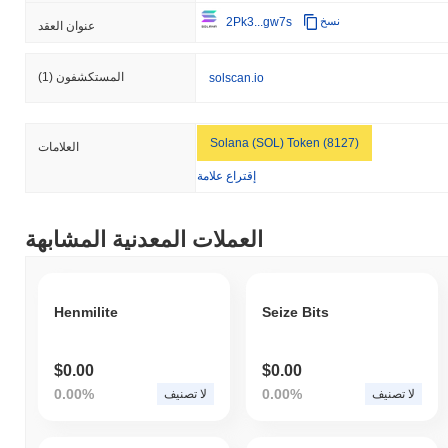
2Pk3...gw7s
نسخ
عنوان العقد
المستكشفون
(1)
solscan.io
Solana (SOL) Token (8127)
العلامات
إقتراع علامة
العملات المعدنية المشابهة
Henmilite
Seize Bits
$0.00
$0.00
0.00%
0.00%
لا تصنيف
لا تصنيف