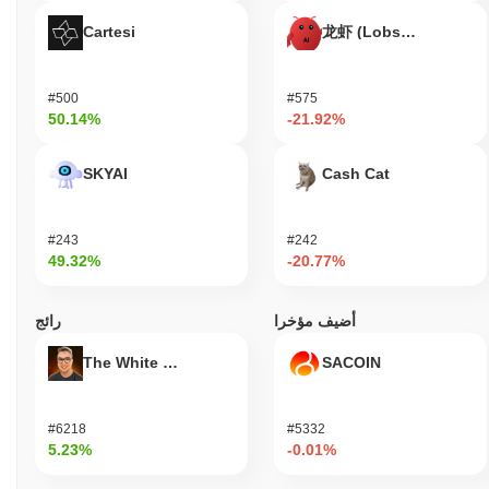
Cartesi
龙虾 (Lobster)
#500
#575
50.14%
-21.92%
SKYAI
Cash Cat
#243
#242
49.32%
-20.77%
أضيف مؤخرا
رائج
The White Bull
SACOIN
#6218
#5332
5.23%
-0.01%