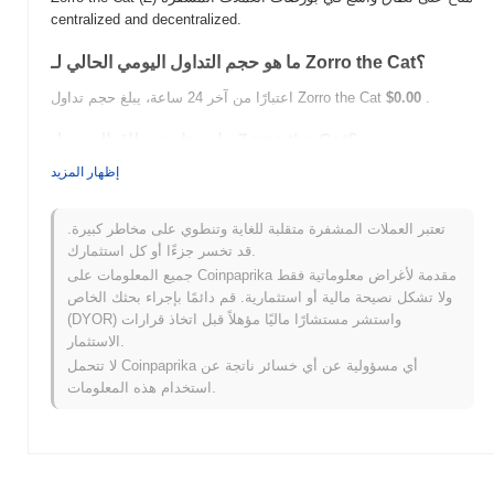
centralized and decentralized.
ما هو حجم التداول اليومي الحالي لـ Zorro the Cat؟
.
$0.00
اعتبارًا من آخر 24 ساعة، يبلغ حجم تداول Zorro the Cat
ما هو تاريخ نطاق السعر لـ Zorro the Cat؟
إظهار المزيد
$0.00000362
أعلى سعر على الإطلاق (ATH):
$0.00
أدنى سعر على الإطلاق (ATL):
تعتبر العملات المشفرة متقلبة للغاية وتنطوي على مخاطر كبيرة.
أقل من ATH .
Zorro the Cat يتم تداوله حاليًا بنسبة
~52.19%
قد تخسر جزءًا أو كل استثمارك.
جميع المعلومات على Coinpaprika مقدمة لأغراض معلوماتية فقط
كيف يعمل Zorro the Cat مقارنة بسوق العملات المشفرة
ولا تشكل نصيحة مالية أو استثمارية. قم دائمًا بإجراء بحثك الخاص
الأوسع؟
(DYOR) واستشر مستشارًا ماليًا مؤهلاً قبل اتخاذ قرارات
خلال الأيام السبعة الماضية، Zorro the Cat ارتفع
0.00%
، متفوقًا على
الاستثمار.
سوق العملات المشفرة بشكل عام الذي سجل انخفاضًا
0.39%
. يشير
لا تتحمل Coinpaprika أي مسؤولية عن أي خسائر ناتجة عن
هذا إلى أداء قوي في حركة سعر Z مقارنة بزخم السوق الأوسع.
استخدام هذه المعلومات.