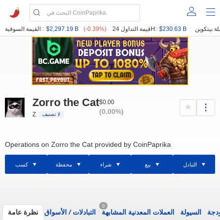
$230.63 B
قيمة التداول 24H:
(-0.39%)
$2,297.19 B
القيمة السوقية :
Zorro the Cat
$0.00
(0.00%)
Z
لا تصنيف
Operations on Zorro the Cat provided by CoinPaprika
التبادل
بيع
شراء
محفظة
كسب
0
ودجة
السيولة
العملات المعدنية المشابهة
التبادلات
/
الأسواق
نظرة عامة