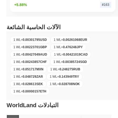
+5.88%
#163
الآلات الحاسبة الشائعة
1 WL
=
0.00301795
USD
1 WL
=
0.00261068
EUR
1 WL
=
0.00223701
GBP
1 WL
=
0.476248
JPY
1 WL
=
0.00427049
AUD
1 WL
=
0.00421019
CAD
1 WL
=
0.00243857
CHF
1 WL
=
0.00385724
SGD
1 WL
=
0.051717
MXN
1 WL
=
0.248275
RUB
1 WL
=
0.048729
ZAR
1 WL
=
0.143949
TRY
1 WL
=
0.028613
SEK
1 WL
=
0.028708
NOK
1 WL
=
0.00000157
ETH
WorldLand التبادلات