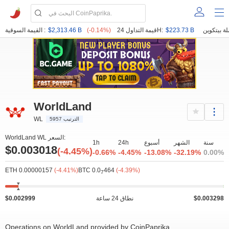
$223.73 B
قيمة التداول 24H:
(-0.14%)
$2,313.46 B
القيمة السوقية :
WorldLand
WL
الترتيب 5957
WorldLand WL السعر:
سنة
الشهر
أسبوع
24h
1h
$0.003018
(-4.45%)
-0.66%
-4.45%
-13.08%
-32.19%
0.00%
ETH 0.00000157
(-4.41%)
BTC 0.0
464
(-4.39%)
7
$0.003298
نطاق 24 ساعة
$0.002999
Operations on WorldLand provided by CoinPaprika