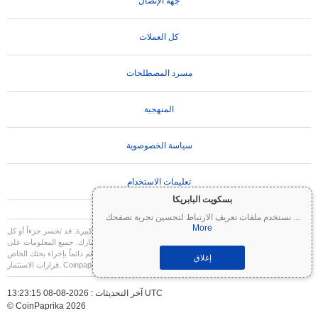
جهة الإتصال
كل العملات
مسرد المصطلحات
المنهجية
سياسة الخصوصوية
تعليمات الاستخدام
بسكويت البابريكا
...
نستخدم ملفات تعريف الارتباط لتحسين تجربة تصفحك
More
تنويه مهم:
العملات المشفرة شديدة التقلب وتنطوي على مخاطر كبيرة. قد تخسر جزءاً أو كل
استثمارك. جميع المعلومات على Coinpaprika مقدمة لأغراض إعلامية فقط ولا تشكل نصيحة
مالية أو استثمارية. قم دائماً بإجراء بحثك الخاص (DYOR) واستشر مستشاراً مالياً مؤهلاً قبل اتخاذ
إغلاق
قرارات الاستثمار. Coinpaprika غير مسؤولة عن أي خسائر ناتجة عن استخدام هذه المعلومات.
آخر التحديثات : 2026-08-08 13:23:15 UTC
© CoinPaprika 2026