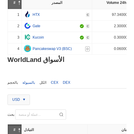
Volume 24h (%)
المصدر
#
1
HTX
97.340000%
C
2
Gate
2.300000%
C
3
Kucoin
0.300000%
C
4
Pancakeswap V3 (BSC)
0.060000%
D
WorldLand الأسواق
DEX
CEX
الكل
بالسيولة
بالحجم
USD
بحث
إثنان
التبادل
#