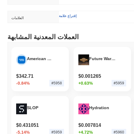
إقتراع علامة
العلامات
العملات المعدنية المشابهة
American Express Tokenized Stock (Ondo)
Future Warriors X
$342.71
$0.001265
-0.84%
+0.63%
#5958
#5959
SLOP
Hydration
$0.431051
$0.007814
-5.14%
+4.72%
#5959
#5960