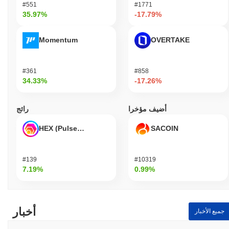
#551
#1771
35.97%
-17.79%
Momentum
OVERTAKE
#361
#858
34.33%
-17.26%
أضيف مؤخرا
رائج
HEX (Pulsechain)
SACOIN
#139
#10319
7.19%
0.99%
أخبار
جميع الأخبار