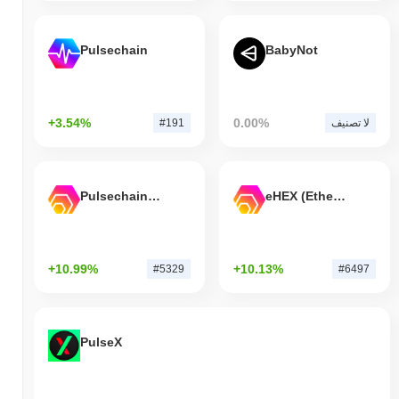
Pulsechain
BabyNot
+3.54%
0.00%
لا تصنيف
#191
Pulsechain Bridged HEX (Pulsechain)
eHEX (Ethereum)
+10.99%
+10.13%
#5329
#6497
PulseX