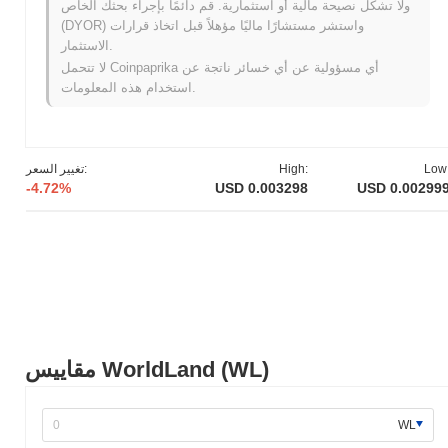
ولا تشكل نصيحة مالية أو استثمارية. قم دائمًا بإجراء بحثك الخاص
(DYOR) واستشر مستشارًا ماليًا مؤهلاً قبل اتخاذ قرارات
أقل من ATH .
WorldLand يتم تداوله حاليًا بنسبة
~95.73%
الاستثمار.
لا تتحمل Coinpaprika أي مسؤولية عن أي خسائر ناتجة عن
كيف يعمل WorldLand مقارنة بسوق العملات المشفرة
استخدام هذه المعلومات.
الأوسع؟
خلال الأيام السبعة الماضية، WorldLand انخفض
13.08%
، متأخرًا عن
سوق العملات المشفرة بشكل عام الذي سجل انخفاضًا
0.14%
. يشير
هذا إلى تأخر مؤقت في حركة سعر WL مقارنة بزخم السوق الأوسع.
Low
High:
تغيير السعر:
-4.72%
USD 0.003298
USD 0.00299
مقاييس WorldLand (WL)
WL