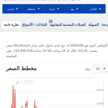
التبادل
بيع
شراء
محفظة
كسب
4
ودجة
السيولة
العملات المعدنية المشابهة
التبادلات
/
الأسواق
نظرة عامة
سعر WorldLand المباشر اليوم هو
$0.003018
، مع حجم تداول على مدار
24 ساعة
$118,998.00
. تغير WL بنسبة -4.45% خلال الـ 24 ساعة
الماضية.
مخطط السعر
1d
زوم:
0.00325
0.0032