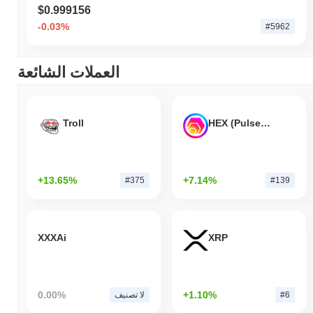
$0.999156
-0.03%
#5962
العملات الشائعة
Troll
HEX (Pulsechain)
+13.65%
+7.14%
#375
#139
XXXAi
XRP
0.00%
+1.10%
#6
لا تصنيف