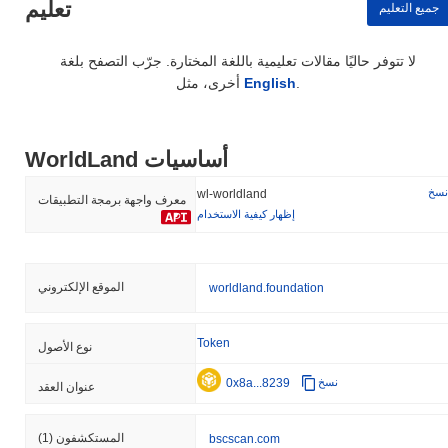
تعليم
جميع التعليم
لا تتوفر حاليًا مقالات تعليمية باللغة المختارة. جرّب التصفح بلغة
.
English
أخرى، مثل
WorldLand أساسيات
نسخ
wl-worldland
معرف واجهة برمجة التطبيقات
إظهار كيفية الاستخدام
الموقع الإلكتروني
worldland.foundation
Token
نوع الأصول
0x8a...8239
نسخ
عنوان العقد
المستكشفون
(1)
bscscan.com