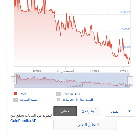
0.00315
0.0031
0.00305
8. أغسطس
18:00
06:00
12:00
8. أغسطس
12:00
Price
Price in BTC
القيمة خلال ال 24 ساعة
القيمة السوقية
لُوغارِتمِيّ
خطي
تصدير
للمزيد من البيانات تحقق من
CoinPaprika API
التحليل التقني