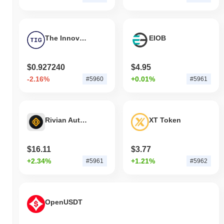
The Innovation Game
EIOB
$0.927240
$4.95
-2.16%
+0.01%
#5960
#5961
Rivian Automotive Tokenized Stock - Reality
XT Token
$16.11
$3.77
+2.34%
+1.21%
#5961
#5962
OpenUSDT