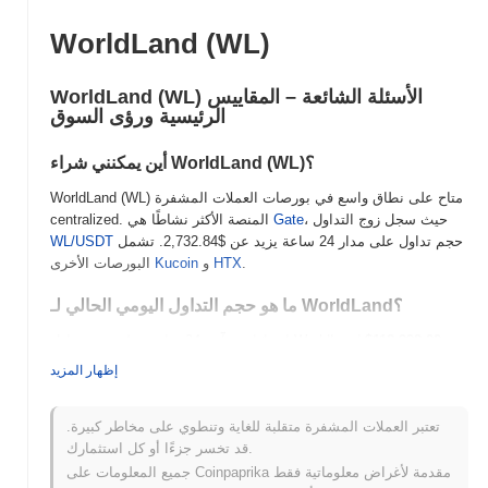
WorldLand (WL)
WorldLand (WL) الأسئلة الشائعة – المقاييس
الرئيسية ورؤى السوق
أين يمكنني شراء WorldLand (WL)؟
WorldLand (WL) متاح على نطاق واسع في بورصات العملات المشفرة
، حيث سجل زوج التداول
Gate
centralized. المنصة الأكثر نشاطًا هي
حجم تداول على مدار 24 ساعة يزيد عن
$2,732.84
. تشمل
WL/USDT
.
HTX
و
Kucoin
البورصات الأخرى
ما هو حجم التداول اليومي الحالي لـ WorldLand؟
,
$118,998.00
اعتبارًا من آخر 24 ساعة، يبلغ حجم تداول WorldLand
مما يظهر انخفاضًا بنسبة
38.82%
مقارنة بالأمس. يشير هذا إلى
إظهار المزيد
انخفاض قصير الأجل في نشاط التداول.
ما هو تاريخ نطاق السعر لـ WorldLand؟
تعتبر العملات المشفرة متقلبة للغاية وتنطوي على مخاطر كبيرة.
قد تخسر جزءًا أو كل استثمارك.
$0.071191
أعلى سعر على الإطلاق (ATH):
جميع المعلومات على Coinpaprika مقدمة لأغراض معلوماتية فقط
NaN
أدنى سعر على الإطلاق (ATL):