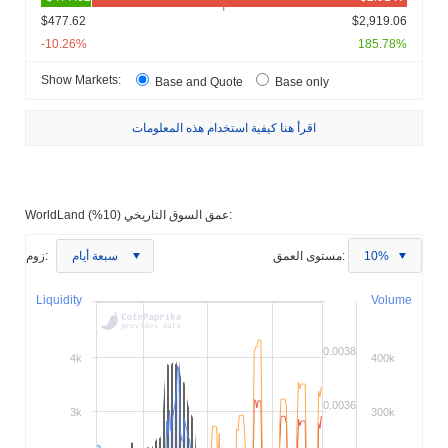
$477.62
$2,919.06
-10.26%
185.78%
Show Markets:
Base and Quote
Base only
اقرأ هنا كيفية استخدام هذه المعلومات
WorldLand عمق السوق التاريخي (10%):
10%
مستوى العمق:
سبعة أيام
زوم:
Liquidity
Volume
0.0038
4k
400k
0.0036
3k
300k