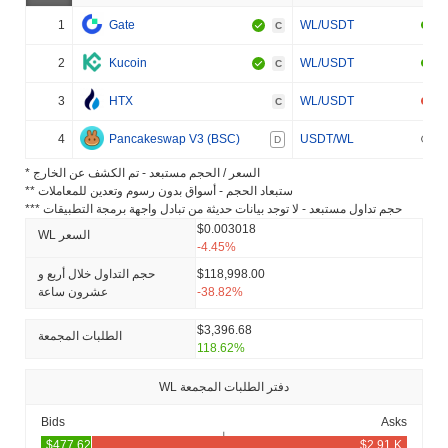
1
Gate
WL/USDT
C
2
Kucoin
WL/USDT
C
3
HTX
WL/USDT
C
4
Pancakeswap V3 (BSC)
USDT/WL
D
* السعر / الحجم مستبعد - تم الكشف عن الخارج
** ستبعاد الحجم - أسواق بدون رسوم وتعدين للمعاملات
*** حجم تداول مستبعد - لا توجد بيانات حديثة من تبادل واجهة برمجة التطبيقات
$0.003018
WL السعر
-4.45%
$118,998.00
حجم التداول خلال أربع و
-38.82%
عشرون ساعة
$3,396.68
الطلبات المجمعة
118.62%
WL دفتر الطلبات المجمعة
Bids
Asks