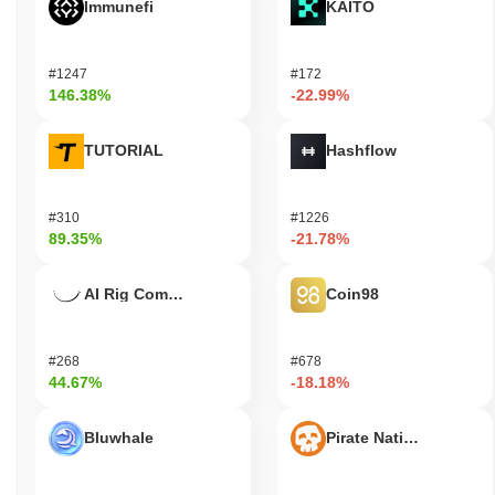
Immunefi
KAITO
#1247
#172
146.38%
-22.99%
TUTORIAL
Hashflow
#310
#1226
89.35%
-21.78%
AI Rig Complex
Coin98
#268
#678
44.67%
-18.18%
Bluwhale
Pirate Nation Token