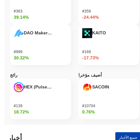
#363
#359
39.14%
-24.44%
DAO Maker Token
KAITO
#999
#169
30.32%
-17.73%
أضيف مؤخرا
رائج
HEX (Pulsechain)
SACOIN
#139
#10704
18.72%
0.76%
أخبار
جميع الأخبار