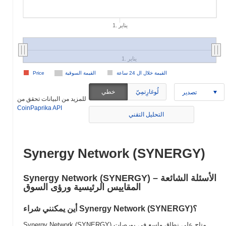
1. يناير
1. يناير
القيمة خلال ال 24 ساعة
القيمة السوقية
Price
لُوغارِتمِيّ
خطي
تصدير
للمزيد من البيانات تحقق من
CoinPaprika API
التحليل التقني
Synergy Network (SYNERGY)
Synergy Network (SYNERGY) الأسئلة الشائعة –
المقاييس الرئيسية ورؤى السوق
أين يمكنني شراء Synergy Network (SYNERGY)؟
Synergy Network (SYNERGY) متاح على نطاق واسع في بورصات