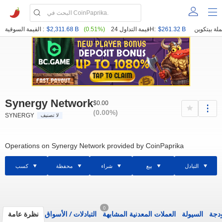
$261.32 B
قيمة التداول 24H:
(0.51%)
$2,311.68 B
القيمة السوقية :
Synergy Network
$0.00
(0.00%)
SYNERGY
لا تصنيف
Operations on Synergy Network provided by CoinPaprika
التبادل
بيع
شراء
محفظة
كسب
0
ودجة
السيولة
العملات المعدنية المشابهة
التبادلات
/
الأسواق
نظرة عامة