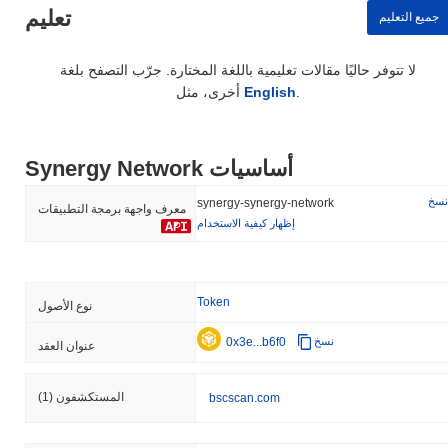
تعليم
جميع التعليم
لا تتوفر حاليًا مقالات تعليمية باللغة المختارة. جرّب التصفح بلغة
.
English
أخرى، مثل
Synergy Network أساسيات
نسخ
synergy-synergy-network
معرف واجهة برمجة التطبيقات
إظهار كيفية الاستخدام
Token
نوع الأصول
0x3e...b6f0
نسخ
عنوان العقد
المستكشفون
(1)
bscscan.com