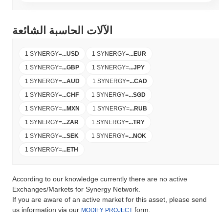
الآلات الحاسبة الشائعة
1 SYNERGY
=
...
USD
1 SYNERGY
=
...
EUR
1 SYNERGY
=
...
GBP
1 SYNERGY
=
...
JPY
1 SYNERGY
=
...
AUD
1 SYNERGY
=
...
CAD
1 SYNERGY
=
...
CHF
1 SYNERGY
=
...
SGD
1 SYNERGY
=
...
MXN
1 SYNERGY
=
...
RUB
1 SYNERGY
=
...
ZAR
1 SYNERGY
=
...
TRY
1 SYNERGY
=
...
SEK
1 SYNERGY
=
...
NOK
1 SYNERGY
=
...
ETH
According to our knowledge currently there are no active
Exchanges/Markets for Synergy Network.
If you are aware of an active market for this asset, please send
us information via our
form.
MODIFY PROJECT