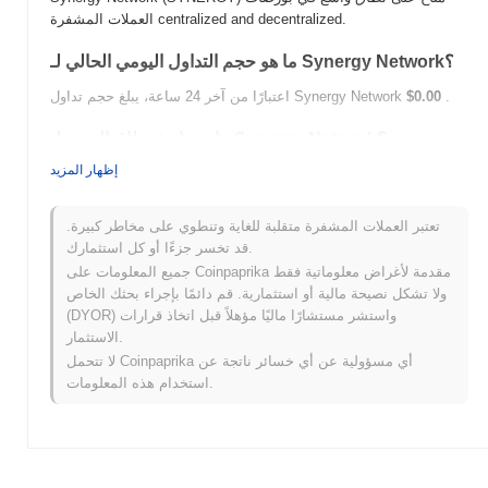
العملات المشفرة centralized and decentralized.
ما هو حجم التداول اليومي الحالي لـ Synergy Network؟
.
$0.00
اعتبارًا من آخر 24 ساعة، يبلغ حجم تداول Synergy Network
ما هو تاريخ نطاق السعر لـ Synergy Network؟
إظهار المزيد
$0.00002288
أعلى سعر على الإطلاق (ATH):
$0.00
أدنى سعر على الإطلاق (ATL):
تعتبر العملات المشفرة متقلبة للغاية وتنطوي على مخاطر كبيرة.
أقل من ATH .
Synergy Network يتم تداوله حاليًا بنسبة
~70.84%
قد تخسر جزءًا أو كل استثمارك.
جميع المعلومات على Coinpaprika مقدمة لأغراض معلوماتية فقط
كيف يعمل Synergy Network مقارنة بسوق العملات
ولا تشكل نصيحة مالية أو استثمارية. قم دائمًا بإجراء بحثك الخاص
المشفرة الأوسع؟
(DYOR) واستشر مستشارًا ماليًا مؤهلاً قبل اتخاذ قرارات
خلال الأيام السبعة الماضية، Synergy Network ارتفع
0.00%
، متأخرًا
الاستثمار.
عن سوق العملات المشفرة بشكل عام الذي سجل مكاسب
0.51%
.
لا تتحمل Coinpaprika أي مسؤولية عن أي خسائر ناتجة عن
يشير هذا إلى تأخر مؤقت في حركة سعر SYNERGY مقارنة بزخم
استخدام هذه المعلومات.
السوق الأوسع.