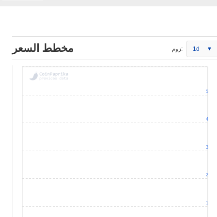
مخطط السعر
1d
زوم:
5
4
3
2
1