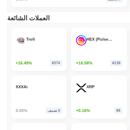
العملات الشائعة
Troll
HEX (Pulsechain)
+16.49%
+18.58%
#374
#139
XXXAi
XRP
0.00%
+0.16%
#6
لا تصنيف