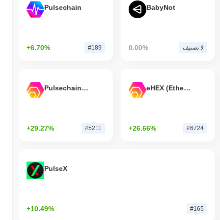
Pulsechain
BabyNot
+6.70%
0.00%
لا تصنيف
#189
Pulsechain Bridged HEX (Pulsechain)
eHEX (Ethereum)
+29.27%
+26.66%
#5211
#6724
PulseX
+10.49%
#165