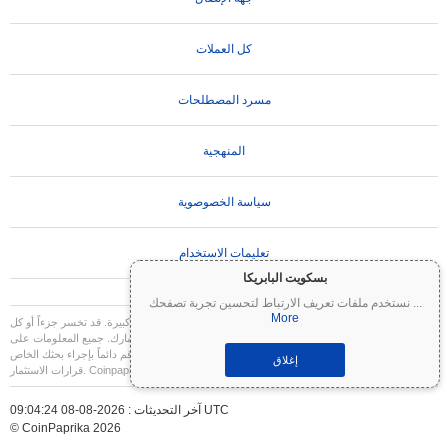
كل العملات
مسرد المصطلحات
المنهجية
سياسة الخصوصوية
تعليمات الاستخدام
بسكويت البابريكا
...
نستخدم ملفات تعريف الارتباط لتحسين تجربة تصفحك
More
تنويه مهم:
العملات المشفرة شديدة التقلب وتنطوي على مخاطر كبيرة. قد تخسر جزءاً أو كل
استثمارك. جميع المعلومات على Coinpaprika مقدمة لأغراض إعلامية فقط ولا تشكل نصيحة
مالية أو استثمارية. قم دائماً بإجراء بحثك الخاص (DYOR) واستشر مستشاراً مالياً مؤهلاً قبل اتخاذ
إغلاق
قرارات الاستثمار. Coinpaprika غير مسؤولة عن أي خسائر ناتجة عن استخدام هذه المعلومات.
آخر التحديثات : 2026-08-08 09:04:24 UTC
© CoinPaprika 2026