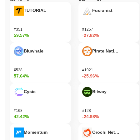
TUTORIAL
Fusionist
#351
#1257
59.57%
-27.82%
Bluwhale
Pirate Nation Token
#528
#1921
57.64%
-25.96%
Cysic
Bitway
#168
#128
42.42%
-24.98%
Momentum
Orochi Network