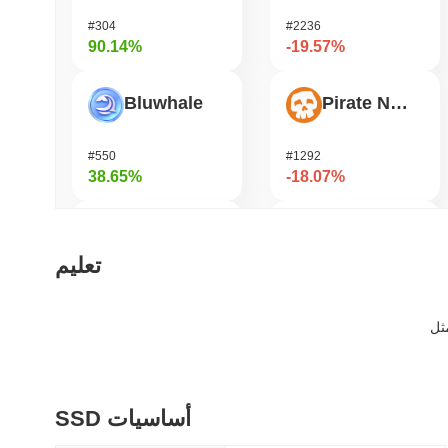
#304
#2236
90.14%
-19.57%
Bluwhale
Pirate Nation Token
#550
#1292
38.65%
-18.07%
AI Rig Complex
Bitway
تعليم
#274
#119
37.11%
-17.9%
Momentum
OVERTAKE
SSD أساسيات
#362
#850
33.38%
-16.71%