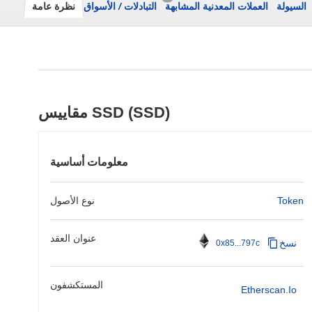
السيولة
العملات المعدنية المشابهة
التبادلات
/
الأسواق
نظرة عامة
مقاييس SSD (SSD)
معلومات أساسية
Token
نوع الأصول
عنوان العقد
نسخ
0x85...797c
المستكشفون
Etherscan.io