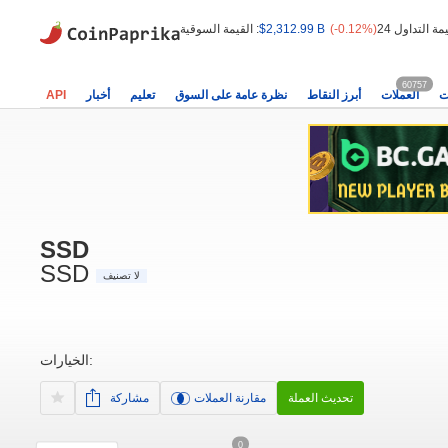
(-0.12%)
$2,312.99 B
القيمة السوقية :
60757
ت
العملات
أبرز النقاط
نظرة عامة على السوق
تعليم
أخبار
API
SSD
SSD
لا تصنيف
الخيارات:
تحديث العملة
مقارنة العملات
مشاركة
0