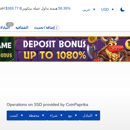
56.36%
هيمنة تداول عملة بيتكوين:
$369.77 B
قيمة التداول 24H:
USD
عربى
371
إضافة / تحديث
الشفافية
التبادلا
Operations on SSD provided by CoinPaprika
التبادل
بيع
شراء
محفظة
كسب