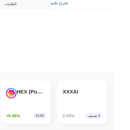
إقتراع علامة
العلامات
وينترميوت تحصل على ترخيص الوسيط الأمريكي لتداول
ال
3 دقيقة 
TORS
قانون CLARITY في حالة جمود مع اقتر
3 دقيقة 
ويلز فارجو تنضم إلى
HEX (Pulsechain)
XXXAi
3 دقيقة 
+6.46%
0.00%
لا تصنيف
#139