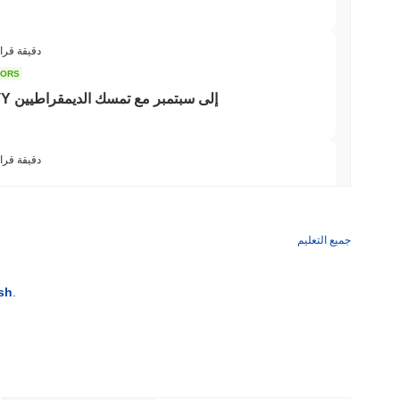
3 دقيقة قرا
TORS
تأجيل تصويت قانون CLARITY إلى سبتمبر مع تمسك الديمقراطيين
3 دقيقة قرا
تيذر تزرع علم توك
جميع التعليم
3 دقيقة قراء
sh
.
كوين بيس تضيف وول ستريت إلى تطبيقها للعملات الر
3 دقيقة قراء