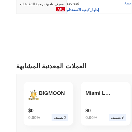
نسخ
ssd-ssd
معرف واجهة برمجة التطبيقات
إظهار كيفية الاستخدام
أضيف مؤخرا
رائج
HEX (Pulsechain)
SACOIN
#139
#10317
6.47%
0.48%
العملات المعدنية المشابهة
BIGMOON
Miami Land
$0
$0
0.00%
0.00%
لا تصنيف
لا تصنيف