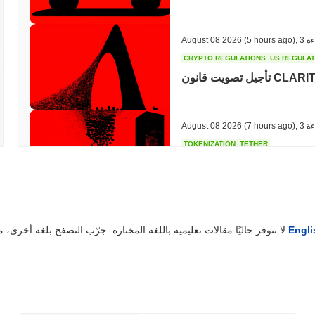
ءة
,
(5 hours ago)
August 08 2026
CRYPTO REGULATIONS
US REGULA
ءة
,
(7 hours ago)
August 08 2026
TOKENIZATION
TETHER
نيزاتها في العقارات السعودية
ة
,
(21 hours ago)
August 07 2026
Engli
لا تتوفر حاليًا مقالات تعليمية باللغة المختارة. جرّب التصفح بلغة أخرى، مثل
COINBASE
TRADING
قمية في المملكة المتحدة مع
4000 سهم
ة
,
(23 hours ago)
August 07 2026