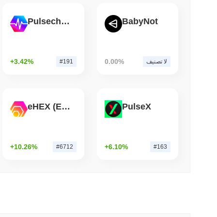
3 دقيقة 
Pulsechain
BabyNot
'سيء للغاية': فريق بيتكوين الأحمر يكتشف 85 خطأً حرجاً في حوالي يوم
+3.42%
0.00%
لا تصنيف
#191
eHEX (Ethereum)
PulseX
+10.26%
+6.10%
#6712
#163