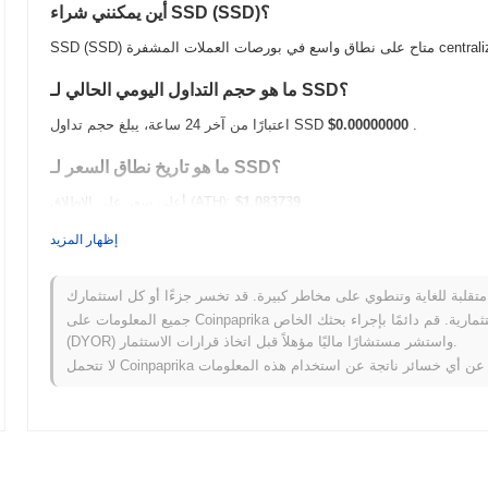
أين يمكنني شراء SSD (SSD)؟
centralized and decent.
ما هو حجم التداول اليومي الحالي لـ SSD؟
.
$0.00000000
اعتبارًا من آخر 24 ساعة، يبلغ حجم تداول SSD
ما هو تاريخ نطاق السعر لـ SSD؟
$1.083739
أعلى سعر على الإطلاق (ATH):
$0.00000000
أدنى سعر على الإطلاق (ATL):
إظهار المزيد
أقل من ATH .
SSD يتم تداوله حاليًا بنسبة
~0.15%
كيف يعمل SSD مقارنة بسوق العملات المشفرة الأوسع؟
جميع المعلومات على Coinpaprika مقدمة لأغراض معلوماتية فقط ولا تشكل نصيحة مالية أو استثمارية. قم دائمًا بإجراء بحثك الخاص
(DYOR) واستشر مستشارًا ماليًا مؤهلاً قبل اتخاذ قرارات الاستثمار.
سجل انخفاضًا
0.12%
. يشير هذا إلى أداء
قوي في حركة سعر SSD مقارنة بزخم السوق الأوسع.