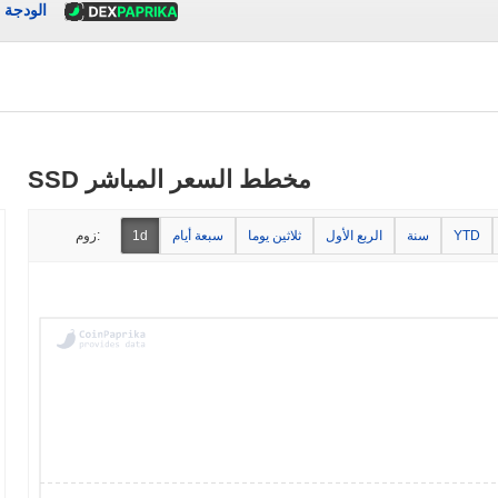
الودجة
SSD مخطط السعر المباشر
YTD
سنة
الربع الأول
ثلاثين يوما
سبعة أيام
1d
زوم: