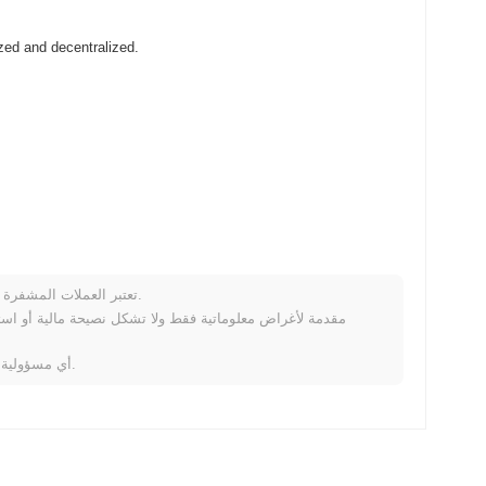
SSD (SSD) متاح على نطاق واسع في بورصات العملات المشفرة ralized
تعتبر العملات المشفرة متقلبة للغاية وتنطوي على مخاطر كبيرة. قد تخسر جزءًا أو كل استثمارك.
خلال الأيام السبعة الماضية، SSD ارتفع
0.00%
، متفوقًا على سوق العملات المشفرة بشكل عام الذي 
لا تتحمل Coinpaprika أي مسؤولية عن أي خسائر ناتجة عن استخدام هذه المعلومات.