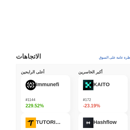
الاتجاهات
ظرة عامة على السوق
أكبر الخاسرين
أعلى الرابحين
Immunefi
KAITO
#1144
#172
229.52%
-23.19%
TUTORIAL
Hashflow