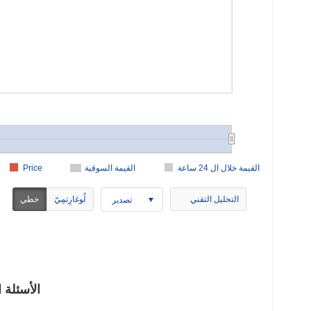
القيمة خلال ال 24 ساعة
القيمة السوقية
Price
التحليل التقني
لُوغارِتمِيّ
خطي
تصدير
SSD (SSD)