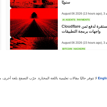
سنويًا
ة
,
(13 hours ago)
August 06 2026
AI AGENTS
PAYMENTS
Cloudflare تقدم لوكلاء الذكاء الاصطناعي محفظة عملة مستقرة لدفع ثمن
واجهات برمجة التطبيقات
ة
,
(15 hours ago)
August 06 2026
BITCOIN
HACKERS
 عليها المهاجمون المدعومون
بالذكاء الاصطناعي
ة
,
(17 hours ago)
August 06 2026
Engli
لا تتوفر حاليًا مقالات تعليمية باللغة المختارة. جرّب التصفح بلغة أخرى، مثل
CIRCLE
TOKENIZATION
ة
,
(19 hours ago)
August 06 2026