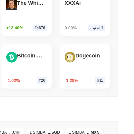
The White Bull
XXXAi
3 دقيقة 
بيتغو تنقل 7.4 مليار دولار من البيتكوين 
ayerZero
+13.40%
0.00%
لا تصنيف
#4876
Bitcoin Cash
Dogecoin
-1.02%
-1.29%
#26
#11
IMBA
=
...
CHF
1 SIMBA
=
...
SGD
1 SIMBA
=
...
MXN