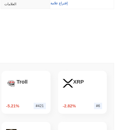
NS
إقتراع علامة
العلامات
الولايات المتحدة والمملكة المتحدة تعمقان توافق العم
قانو
3 دقيقة قراء
BNY تريد من المؤسسات أن تقوم بتخزين العملات الرق
3 دقيقة 
باحثو إيثيريوم يريدون حرق مكافآت المدققين للحد من الرهان عند 50%
Troll
XRP
3 دقيقة 
-5.21%
-2.82%
#421
#6
ديناري تضع جميع أسهم S&P 500 على السلسلة لمحافظ الحفظ الذاتي الأمريكية