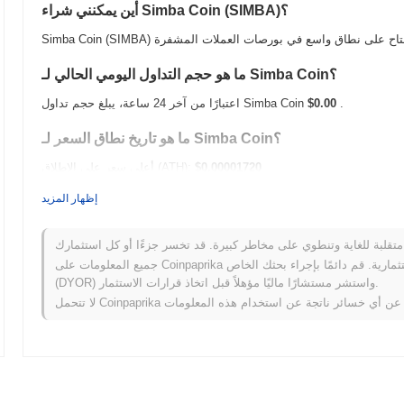
أين يمكنني شراء Simba Coin (SIMBA)؟
ما هو حجم التداول اليومي الحالي لـ Simba Coin؟
.
$0.00
اعتبارًا من آخر 24 ساعة، يبلغ حجم تداول Simba Coin
ما هو تاريخ نطاق السعر لـ Simba Coin؟
$0.00001720
أعلى سعر على الإطلاق (ATH):
$0.00
أدنى سعر على الإطلاق (ATL):
إظهار المزيد
أقل من ATH .
Simba Coin يتم تداوله حاليًا بنسبة
~100.00%
يعمل Simba Coin مقارنة بسوق العملات المشفرة الأوسع؟
جميع المعلومات على Coinpaprika مقدمة لأغراض معلوماتية فقط ولا تشكل نصيحة مالية أو استثمارية. قم دائمًا بإجراء بحثك الخاص
(DYOR) واستشر مستشارًا ماليًا مؤهلاً قبل اتخاذ قرارات الاستثمار.
 سجل انخفاضًا
0.46%
. يشير هذا
إلى أداء قوي في حركة سعر SIMBA مقارنة بزخم السوق الأوسع.