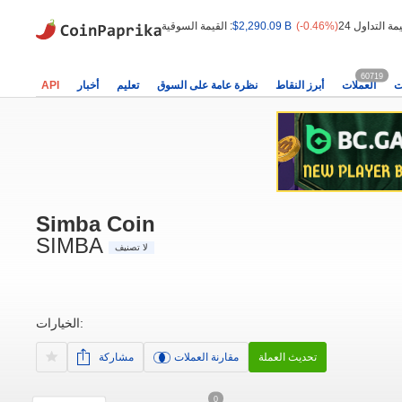
(-0.46%)
$2,290.09 B
القيمة السوقية :
60719
ت
العملات
أبرز النقاط
نظرة عامة على السوق
تعليم
أخبار
API
Simba Coin
SIMBA
لا تصنيف
الخيارات:
تحديث العملة
مقارنة العملات
مشاركة
0