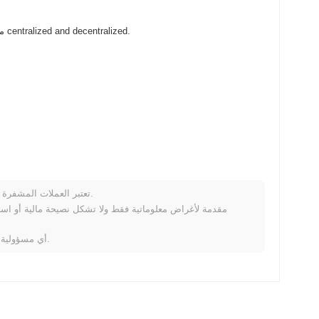
Simba Coin (SIMBA) متاح على نطاق واسع في بورصات العملات المشفرة centralized and decentralized.
تعتبر العملات المشفرة متقلبة للغاية وتنطوي على مخاطر كبيرة. قد تخسر جزءًا أو كل استثمارك.
كيف 
خلال الأيام السبعة الماضية، Simba Coin ارتفع
0.00%
، متفوقًا على سوق العملات المشفرة بشكل عام الذي
لا تتحمل Coinpaprika أي مسؤولية عن أي خسائر ناتجة عن استخدام هذه المعلومات.