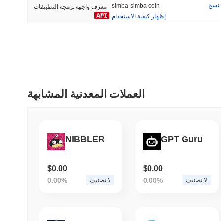
نسخ
simba-simba-coin
معرف واجهة برمجة التطبيقات
إظهار كيفية الاستخدام
أضيف مؤخرا
رائج
HEX (Pulsechain)
SACOIN
#154
#7091
3.57%
-0.42%
العملات المعدنية المشابهة
NIBBLER
GPT Guru
$0.00
$0.00
0.00%
0.00%
لا تصنيف
لا تصنيف