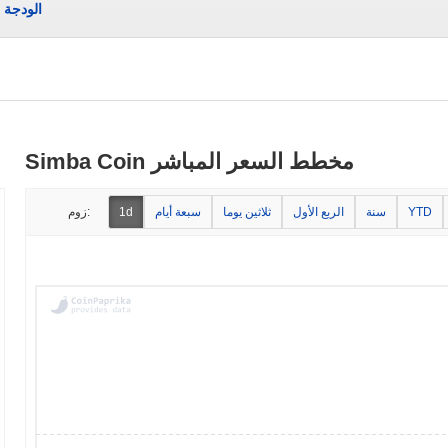
الودجة
Simba Coin مخطط السعر المباشر
YTD
سنة
الربع الأول
ثلاثين يوما
سبعة أيام
1d
زوم: