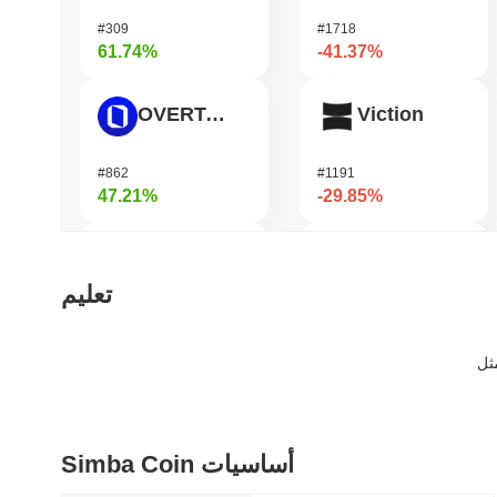
#309
#1718
61.74%
-41.37%
OVERTAKE
Viction
#862
#1191
47.21%
-29.85%
Hashflow
DODO
تعليم
#934
#685
43.63%
-26.85%
Stargate Finance
Cysic
Simba Coin أساسيات
#172
#233
41.81%
-24.34%