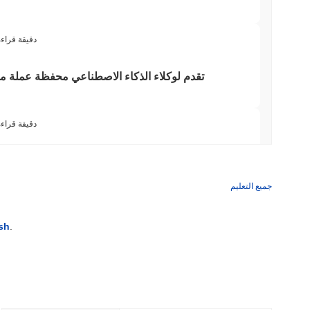
3 دقيقة قراء
3 دقيقة قراء
بولتس تغلق جسر البيتكوين الخاص بها بعد أن تفوق
جميع التعليم
3 دقيقة قراء
sh
.
أكبر الأسماء في وول ستريت تؤمن الآن بلوكتشين Arc من Circle
3 دقيقة قراء