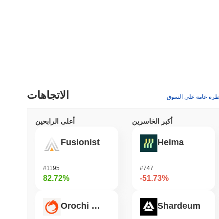
الاتجاهات
ظرة عامة على السوق
أكبر الخاسرين
أعلى الرابحين
Fusionist
Heima
#1195
#747
82.72%
-51.73%
Orochi Network
Shardeum