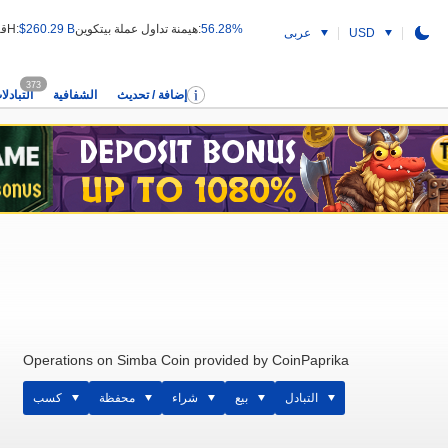
56.28%
هيمنة تداول عملة بيتكوين:
$260.29 B
قيمة التداول 24H:
USD
عربى
373
إضافة / تحديث
الشفافية
التبادلا
Operations on Simba Coin provided by CoinPaprika
التبادل
بيع
شراء
محفظة
كسب