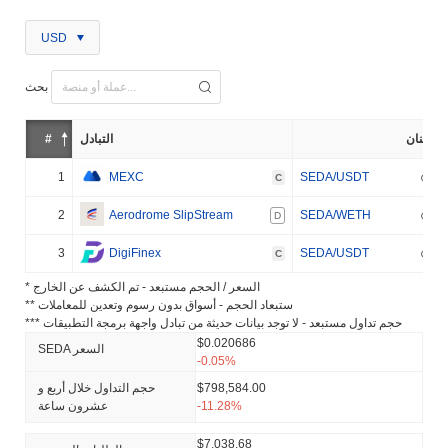
USD
بحث
إثنان
التبادل
#
1
MEXC
SEDA/USDT
C
2
Aerodrome SlipStream
SEDA/WETH
D
3
DigiFinex
SEDA/USDT
C
* السعر / الحجم مستبعد - تم الكشف عن الخارج
** ستبعاد الحجم - أسواق بدون رسوم وتعدين للمعاملات
*** حجم تداول مستبعد - لا توجد بيانات حديثة من تبادل واجهة برمجة التطبيقات
$0.020686
SEDA السعر
-0.05%
$798,584.00
حجم التداول خلال أربع و
-11.28%
عشرون ساعة
$7,038.68