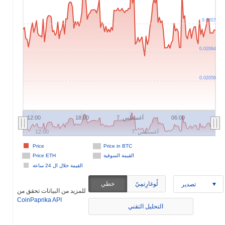
0.0207
0.02064
0.02058
7. أغسطس
12:00
18:00
06:00
7. أغسطس
12:00
Price
Price in BTC
القيمة السوقية
Price ETH
القيمة خلال ال 24 ساعة
لُوغارِتمِيّ
خطي
تصدير
للمزيد من البيانات تحقق من
CoinPaprika API
التحليل التقني