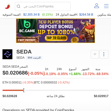
$264.58 B
قيمة التداول 24H:
(0.15%)
$2,305.34 B
القيمة السوقية :
SEDA
SEDA
الترتيب 894
SEDA SEDA السعر:
سنة
الشهر
أسبوع
24h
1h
$0.020686
(-0.05%)
-0.18%
-0.05%
+1.66%
-13.72%
-68.54%
ETH 0.000011
(-0.35%)
BTC 0.00000032
(-0.42%)
$0.020917
نطاق 24 ساعة
$0.020628
Operations on SEDA provided by CoinPaprika