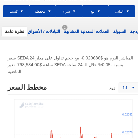
التبادل
بيع
شراء
محفظة
كسب
2
ودجة
السيولة
العملات المعدنية المشابهة
التبادلات
/
الأسواق
نظرة عامة
سعر SEDA المباشر اليوم هو
$0.020686
، مع حجم تداول على مدار 24
ساعة
$798,584.00
. تغير SEDA بنسبة -0.05% خلال الـ 24 ساعة
الماضية.
مخطط السعر
1d
زوم:
0.02082
0.02076