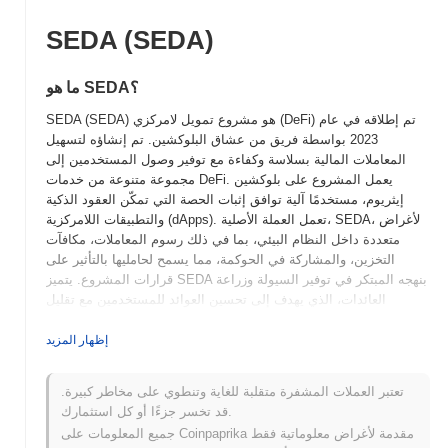
SEDA (SEDA)
ما هو SEDA؟
SEDA (SEDA) هو مشروع تمويل لامركزي (DeFi) تم إطلاقه في عام
2023 بواسطة فريق من عشاق البلوكشين. تم إنشاؤه لتسهيل
المعاملات المالية بسلاسة وكفاءة مع توفير وصول المستخدمين إلى
مجموعة متنوعة من خدمات DeFi. يعمل المشروع على بلوكشين
إيثريوم، مستخدمًا آلية توافق إثبات الحصة التي تمكّن العقود الذكية
والتطبيقات اللامركزية (dApps). تعمل العملة الأصلية، SEDA، لأغراض
متعددة داخل النظام البيئي، بما في ذلك رسوم المعاملات، مكافآت
التخزين، والمشاركة في الحوكمة، مما يسمح لحامليها بالتأثير على
قرارات المشروع. يتميز SEDA بنهجه المبتكر في توفير السيولة وزراعة
العائدات، الذي يهدف إلى تحسين العوائد للمستخدمين مع تقليل
المخاطر. هذه الميزة الفريدة تضع SEDA كلاعب رئيسي في مشهد
DeFi، تلبي احتياجات المستثمرين المبتدئين وذوي الخبرة الذين يسعون
إظهار المزيد
للتفاعل مع الخدمات المالية اللامركزية.
تعتبر العملات المشفرة متقلبة للغاية وتنطوي على مخاطر كبيرة.
متى وكيف بدأ SEDA؟
قد تخسر جزءًا أو كل استثمارك.
نشأ SEDA في مارس 2021 عندما أصدرت الفريق المؤسس ورقة
جميع المعلومات على Coinpaprika مقدمة لأغراض معلوماتية فقط
بيضاء، توضح رؤية المشروع وإطاره الفني. أطلق المشروع شبكة