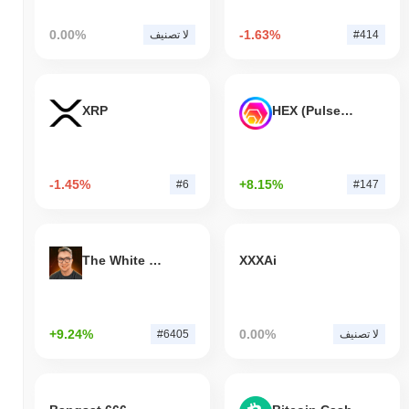
0.00%
-1.63%
#414
لا تصنيف
XRP
HEX (Pulsechain)
-1.45%
+8.15%
#6
#147
The White Bull
XXXAi
+9.24%
0.00%
لا تصنيف
#6405