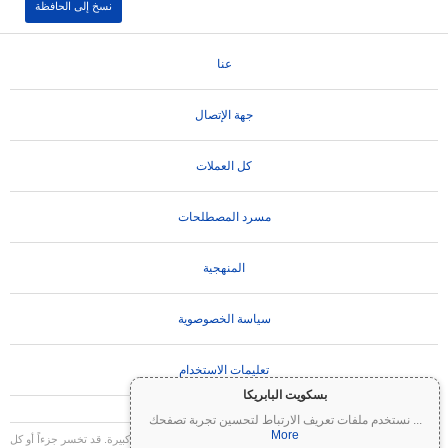
نسخ إلى الحافظة
عنا
جهة الإتصال
كل العملات
مسرد المصطلحات
المنهجية
سياسة الخصوصوية
تعليمات الاستخدام
بسكويت البابريكا
...
نستخدم ملفات تعريف الارتباط لتحسين تجربة تصفحك
More
تنويه مهم:
العملات المشفرة شديدة التقلب وتنطوي على مخاطر كبيرة. قد تخسر جزءاً أو كل