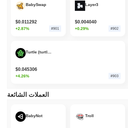
BabySwap
Layer3
$0.011292
$0.004040
+2.87%
+0.29%
#901
#902
Turtle (turtle.xyz)
$0.045306
+4.26%
#903
العملات الشائعة
BabyNot
Troll