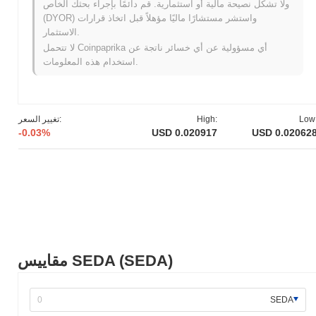
ولا تشكل نصيحة مالية أو استثمارية. قم دائمًا بإجراء بحثك الخاص
الاختبار الخاصة به في يونيو 2021، مما سمح للمطورين والمستخدمين
(DYOR) واستشر مستشارًا ماليًا مؤهلاً قبل اتخاذ قرارات
الأوائل بتجربة ميزاته ووظائفه. بعد الاختبار الناجح، تم إطلاق الشبكة
الاستثمار.
الرئيسية في سبتمبر 2021، مما يمثل توفره العام الأول وتمكين
لا تتحمل Coinpaprika أي مسؤولية عن أي خسائر ناتجة عن
المستخدمين من التفاعل مع المنصة بشكل كامل. ركزت التطويرات
استخدام هذه المعلومات.
المبكرة على إنشاء نظام بيئي قوي يدعم التطبيقات والخدمات
اللامركزية، مع التأكيد على قابلية التوسع وتجربة المستخدم. حدث
التوزيع الأولي للعملة من خلال نموذج إطلاق عادل في أكتوبر 2021،
الذي يهدف إلى ضمان الوصول العادل للمشاركين. هذه الخطوات
Low
High:
تغيير السعر:
الأساسية وضعت مسار نمو SEDA وأرست الأساس لتطويره المستمر
-0.03%
USD 0.020917
USD 0.02062
وتفاعل المجتمع.
ما الذي ينتظر SEDA؟
وفقًا للتحديثات الرسمية، يستعد SEDA لترقية بروتوكول كبيرة تهدف
إلى تعزيز قابلية التوسع والأداء، المقرر لها في الربع الأول من عام
2024. ستقدم هذه الترقية ميزات جديدة مصممة لتحسين تجربة
المستخدم وكفاءة المعاملات. بالإضافة إلى ذلك، يعمل SEDA على
التكامل مع عدة شركاء رئيسيين لتوسيع نظامه البيئي، مع توقعات بأن
يتم الانتهاء من الشراكات المستهدفة بحلول منتصف عام 2024. هذه
مقاييس SEDA (SEDA)
المبادرات هي جزء من خارطة طريق SEDA الأوسع لتعزيز قدرات
منصته وتفاعل المستخدمين. سيتم تتبع التقدم في هذه المعالم من
خلال قنوات الاتصال الرسمية الخاصة بهم، مما يضمن الشفافية
SEDA
ومشاركة المجتمع في عملية التطوير.