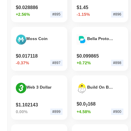
$0.028886
$1.45
+2.56%
-1.15%
#895
#896
Moss Coin
Bella Protocol
$0.017118
$0.099865
-0.37%
+0.72%
#897
#898
Web 3 Dollar
Build On BNB
$0.0
168
$1.102143
7
0.00%
+4.58%
#899
#900