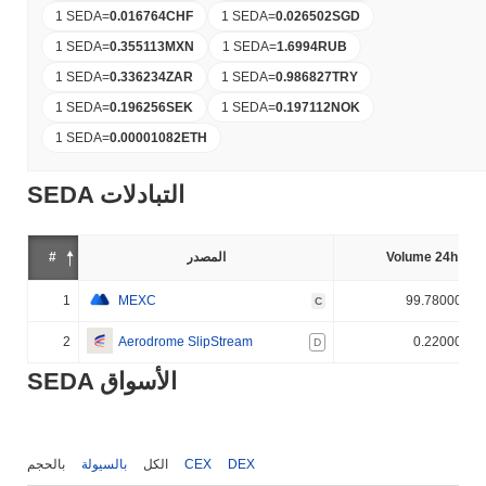
1 SEDA
=
0.016764
CHF
1 SEDA
=
0.026502
SGD
1 SEDA
=
0.355113
MXN
1 SEDA
=
1.6994
RUB
1 SEDA
=
0.336234
ZAR
1 SEDA
=
0.986827
TRY
1 SEDA
=
0.196256
SEK
1 SEDA
=
0.197112
NOK
1 SEDA
=
0.00001082
ETH
SEDA التبادلات
Volume 24h (%)
المصدر
#
1
MEXC
99.780000%
C
2
Aerodrome SlipStream
0.220000%
D
SEDA الأسواق
DEX
CEX
الكل
بالسيولة
بالحجم