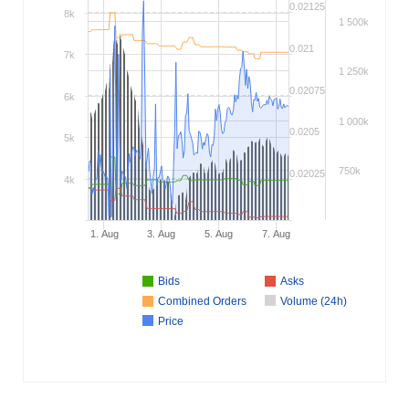
0.02125
8k
1 500k
0.021
7k
1 250k
0.02075
6k
1 000k
0.0205
5k
750k
0.02025
4k
1. Aug
3. Aug
5. Aug
7. Aug
Bids
Asks
Combined Orders
Volume (24h)
Price