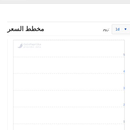
مخطط السعر
1d
زوم:
5
4
3
2
1