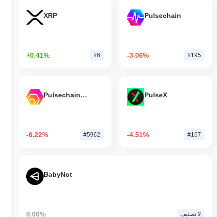
XRP
Pulsechain
+0.41%
-3.06%
#6
#195
Pulsechain Bridged HEX (Pulsechain)
PulseX
-6.22%
-4.51%
#5962
#167
BabyNot
0.00%
لا تصنيف