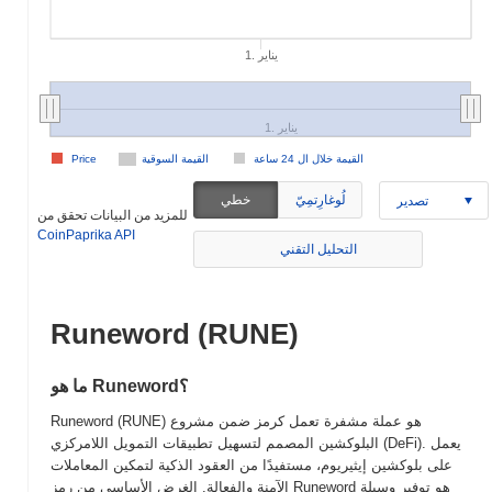
1. يناير
1. يناير
القيمة خلال ال 24 ساعة
القيمة السوقية
Price
لُوغارِتمِيّ
خطي
تصدير
للمزيد من البيانات تحقق من
CoinPaprika API
التحليل التقني
Runeword (RUNE)
ما هو Runeword؟
Runeword (RUNE) هو عملة مشفرة تعمل كرمز ضمن مشروع
البلوكشين المصمم لتسهيل تطبيقات التمويل اللامركزي (DeFi). يعمل
على بلوكشين إيثيريوم، مستفيدًا من العقود الذكية لتمكين المعاملات
الآمنة والفعالة. الغرض الأساسي من رمز Runeword هو توفير وسيلة