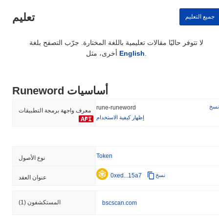
تعليم
جميع التعليم
لا تتوفر حاليًا مقالات تعليمية باللغة المختارة. جرّب التصفح بلغة
.
English
أخرى، مثل
Runeword أساسيات
نسخ
rune-runeword
معرف واجهة برمجة التطبيقات
إظهار كيفية الاستخدام
Token
نوع الأصول
0xed...15a7
نسخ
عنوان العقد
المستكشفون
(1)
bscscan.com