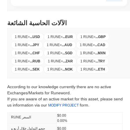
الآلات الحاسبة الشائعة
1 RUNE
=
...
USD
1 RUNE
=
...
EUR
1 RUNE
=
...
GBP
1 RUNE
=
...
JPY
1 RUNE
=
...
AUD
1 RUNE
=
...
CAD
1 RUNE
=
...
CHF
1 RUNE
=
...
SGD
1 RUNE
=
...
MXN
1 RUNE
=
...
RUB
1 RUNE
=
...
ZAR
1 RUNE
=
...
TRY
1 RUNE
=
...
SEK
1 RUNE
=
...
NOK
1 RUNE
=
...
ETH
According to our knowledge currently there are no active
Exchanges/Markets for Runeword.
If you are aware of an active market for this asset, please send
us information via our
form.
MODIFY PROJECT
$0.00
RUNE السعر
0.00%
$0.00
حجم التداول خلال أربع و