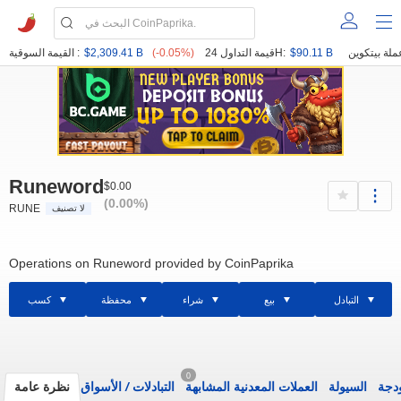
$90.11 B
قيمة التداول 24H:
(-0.05%)
$2,309.41 B
القيمة السوقية :
Runeword
$0.00
(0.00%)
RUNE
لا تصنيف
Operations on Runeword provided by CoinPaprika
التبادل
بيع
شراء
محفظة
كسب
0
ودجة
السيولة
العملات المعدنية المشابهة
التبادلات
/
الأسواق
نظرة عامة