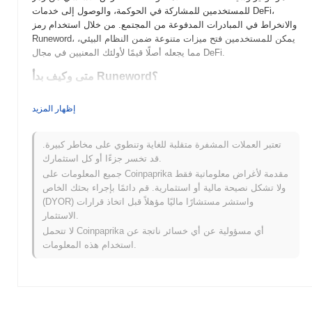
للمستخدمين للمشاركة في الحوكمة، والوصول إلى خدمات DeFi،
والانخراط في المبادرات المدفوعة من المجتمع. من خلال استخدام رمز
Runeword، يمكن للمستخدمين فتح ميزات متنوعة ضمن النظام البيئي،
مما يجعله أصلًا قيمًا لأولئك المعنيين في مجال DeFi.
متى وكيف بدأ Runeword؟
تم إطلاق Runeword في عام 2021، أنشأه فريق من عشاق البلوكشين
إظهار المزيد
بهدف تعزيز قدرات التمويل اللامركزي (DeFi). يركز المشروع على
توفير أدوات وخدمات مالية فريدة ضمن نظام التشفير. تم إدراجه في
البداية على عدة بورصات لامركزية، وسرعان ما اكتسب Runeword
تعتبر العملات المشفرة متقلبة للغاية وتنطوي على مخاطر كبيرة.
زخمًا بين المستخدمين والمطورين، مما ساهم في نموه المبكر
قد تخسر جزءًا أو كل استثمارك.
واعتماده في مجال DeFi. تشمل المعالم الرئيسية الشراكات مع
جميع المعلومات على Coinpaprika مقدمة لأغراض معلوماتية فقط
مشاريع DeFi بارزة والتطوير المستمر لتوسيع وظائف منصته.
ولا تشكل نصيحة مالية أو استثمارية. قم دائمًا بإجراء بحثك الخاص
(DYOR) واستشر مستشارًا ماليًا مؤهلاً قبل اتخاذ قرارات
ما الذي ينتظر Runeword؟
الاستثمار.
من المقرر أن يعزز Runeword (RUNE) نظامه البيئي بعدة تحديثات
لا تتحمل Coinpaprika أي مسؤولية عن أي خسائر ناتجة عن
مثيرة في خارطة طريقه. تشمل الميزات القادمة دمج قدرات متقدمة
استخدام هذه المعلومات.
للعقود الذكية، بهدف توسيع استخدامات المنصة في التمويل اللامركزي
(DeFi) والألعاب. تخطط المجتمع لاستضافة سلسلة من الفعاليات
التعاونية لتعزيز المشاركة وجمع الملاحظات حول التطورات المستقبلية.
مع تطور Runeword، يهدف إلى ترسيخ موقعه كأداة متعددة
الاستخدامات للمطورين والمستخدمين على حد سواء، مما يدفع الابتكار