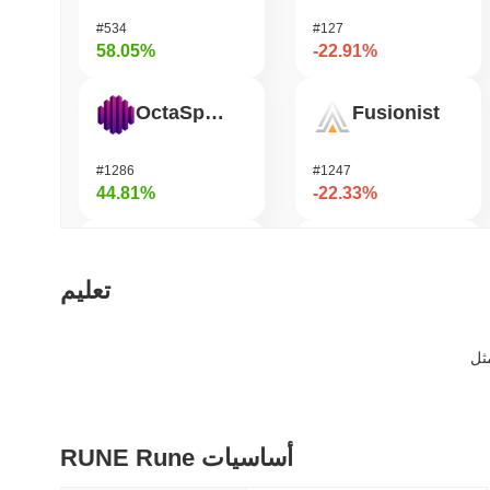
#534
#127
58.05%
-22.91%
OctaSpace
Fusionist
#1286
#1247
44.81%
-22.33%
Immunefi
Orochi Network
تعليم
#1415
#355
41.44%
-21.7%
Momentum
OVERTAKE
RUNE Rune أساسيات
#360
#844
38.56%
-18.55%