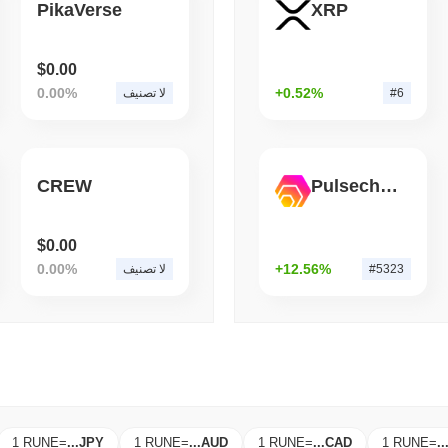
PikaVerse
XRP
قراءة
,
(1 day ago)
August 06 2026
CRYPTO REGULATIONS
TRADING
روسيا تقنن تداول العملات الرقمية، ولكن تحد من المشترين الأفراد عند 3,700 دولار
$0.00
سنويًا
0.00%
+0.52%
#6
لا تصنيف
CREW
Pulsechain Bridged HEX (Pulsechain)
$0.00
0.00%
+12.56%
#5323
لا تصنيف
1 RUNE
=
...
JPY
1 RUNE
=
...
AUD
1 RUNE
=
...
CAD
1 RUNE
=
..