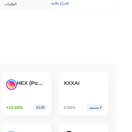
إقتراع علامة
العلامات
ويلز فارجو تنضم إلى
3 دقيقة 
3 دقيقة 
'سيء للغاية': فريق بيتكوين الأحمر يكتشف 85 خطأً حرجاً في حوالي يوم
HEX (Pulsechain)
XXXAi
3 دقيقة 
+12.03%
0.00%
لا تصنيف
#139
ويسترن يونيون تحول التحويلات بالدولار 