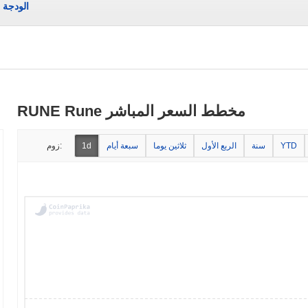
الودجة
RUNE Rune مخطط السعر المباشر
YTD
سنة
الربع الأول
ثلاثين يوما
سبعة أيام
1d
زوم: