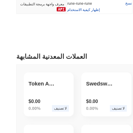
نسخ
rune-rune-rune
معرف واجهة برمجة التطبيقات
إظهار كيفية الاستخدام
أضيف مؤخرا
رائج
HEX (Pulsechain)
SACOIN
#139
#10602
12.03%
1.17%
العملات المعدنية المشابهة
Token Armenia
Swedswap
$0.00
$0.00
0.00%
0.00%
لا تصنيف
لا تصنيف