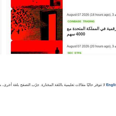
ة
,
(18 hours ago)
August 07 2026
COINBASE
TRADING
قمية في المملكة المتحدة مع
4000 سهم
ة
,
(20 hours ago)
August 07 2026
SEC
ETFS
 الأسهم وصناديق الاستثمار
متداولة في العملات المشفرة
ة
,
(22 hours ago)
August 07 2026
Engli
لا تتوفر حاليًا مقالات تعليمية باللغة المختارة. جرّب التصفح بلغة أخرى، مثل
CRYPTO REGULATIONS
US REGULA
اب عطلة أغسطس
ة
,
(24 hours ago)
August 07 2026