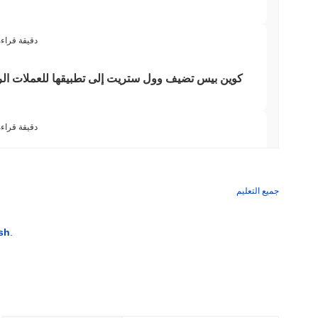
3 دقيقة قراء
كوين بيس تضيف وول ستريت إلى تطبيقها للعملات الر
3 دقيقة قراء
وينترميوت تحصل على ترخيص الوسيط الأمريكي لتداول
ال
جميع التعليم
3 دقيقة قراء
sh
.
TORS
قانون CLARITY في حالة جمود مع اقتر
3 دقيقة قراء