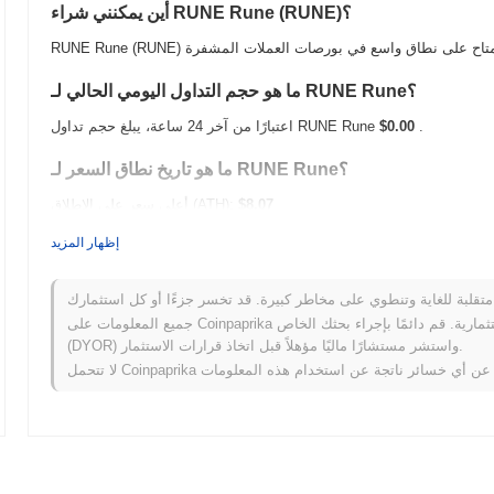
أين يمكنني شراء RUNE Rune (RUNE)؟
ما هو حجم التداول اليومي الحالي لـ RUNE Rune؟
.
$0.00
اعتبارًا من آخر 24 ساعة، يبلغ حجم تداول RUNE Rune
ما هو تاريخ نطاق السعر لـ RUNE Rune؟
$8.07
أعلى سعر على الإطلاق (ATH):
$0.00
أدنى سعر على الإطلاق (ATL):
إظهار المزيد
أقل من ATH .
RUNE Rune يتم تداوله حاليًا بنسبة
~99.98%
عمل RUNE Rune مقارنة بسوق العملات المشفرة الأوسع؟
جميع المعلومات على Coinpaprika مقدمة لأغراض معلوماتية فقط ولا تشكل نصيحة مالية أو استثمارية. قم دائمًا بإجراء بحثك الخاص
(DYOR) واستشر مستشارًا ماليًا مؤهلاً قبل اتخاذ قرارات الاستثمار.
ذي سجل مكاسب
0.30%
. يشير هذا
إلى تأخر مؤقت في حركة سعر RUNE مقارنة بزخم السوق الأوسع.