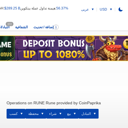
56.37%
هيمنة تداول عملة بيتكوين:
$289.25 B
قيمة التداول 24H:
USD
عربى
372
إضافة / تحديث
الشفافية
التبادلا
Operations on RUNE Rune provided by CoinPaprika
التبادل
بيع
شراء
محفظة
كسب