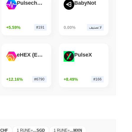
Pulsechain
BabyNot
3 دقيقة 
+5.59%
0.00%
لا تصنيف
#191
eHEX (Ethereum)
PulseX
+12.16%
+8.49%
#6790
#166
.
CHF
1 RUNE
=
...
SGD
1 RUNE
=
...
MXN