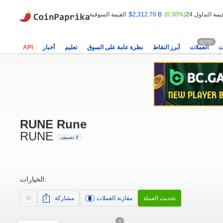
(0.30%)
$2,312.70 B
القيمة السوقية :
60755
ت
العملات
أبرز النقاط
نظرة عامة على السوق
تعليم
أخبار
API
RUNE Rune
RUNE
لا تصنيف
الخيارات:
تحديث العملة
مقارنة العملات
مشاركة
0