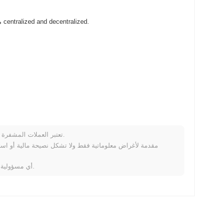
RUNE Rune (RUNE) متاح على نطاق واسع في بورصات العملات المشفرة centralized and decentralized.
تعتبر العملات المشفرة متقلبة للغاية وتنطوي على مخاطر كبيرة. قد تخسر جزءًا أو كل استثمارك.
كيف ي
خلال الأيام السبعة الماضية، RUNE Rune ارتفع
0.00%
، متأخرًا عن سوق العملات المشفرة بشكل عام ال
لا تتحمل Coinpaprika أي مسؤولية عن أي خسائر ناتجة عن استخدام هذه المعلومات.