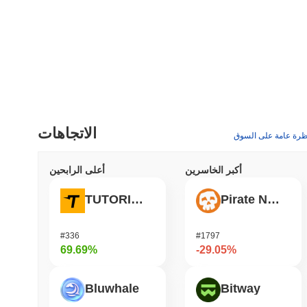
الاتجاهات
ظرة عامة على السوق
أكبر الخاسرين
أعلى الرابحين
TUTORIAL
Pirate Nation Token
#336
#1797
69.69%
-29.05%
Bluwhale
Bitway