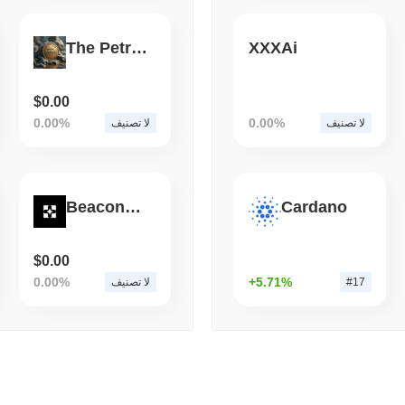
قراءة
,
(1 day ago)
August 05 2026
ECONOMIC DATA
WEB3
The Petros Token
XXXAi
لسلة مع تباطؤ النمو في الربع
الثاني إلى 1.5%
$0.00
0.00%
0.00%
لا تصنيف
لا تصنيف
BeaconOnBase
Cardano
$0.00
0.00%
+5.71%
#17
لا تصنيف