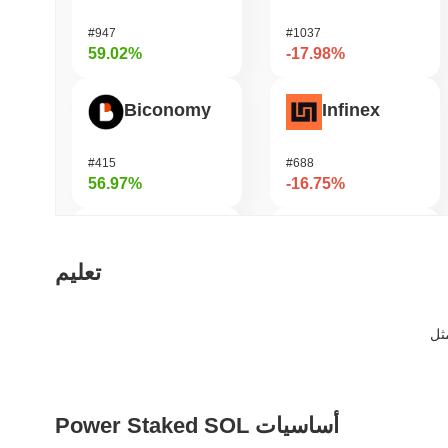
#947
#1037
59.02%
-17.98%
Biconomy
Infinex
#415
#688
56.97%
-16.75%
Cartesi
修仙 (XiuXian)
تعليم
#495
#1570
54.1%
-15.11%
OVERTAKE
LAB
Power Staked SOL أساسيات
#851
#1111
42.38%
-14.8%