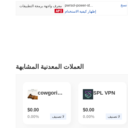
نسخ
pwrsol-power-staked-sol
معرف واجهة برمجة التطبيقات
إظهار كيفية الاستخدام
أضيف مؤخرا
رائج
Hyperliquid
SACOIN
#10
#6407
-2.32%
-3.33%
العملات المعدنية المشابهة
cowgorithm
SPL VPN
$0.00
$0.00
0.00%
0.00%
لا تصنيف
لا تصنيف