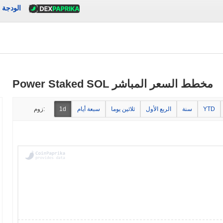
الودجة
Power Staked SOL مخطط السعر المباشر
YTD
سنة
الربع الأول
ثلاثين يوما
سبعة أيام
1d
زوم: