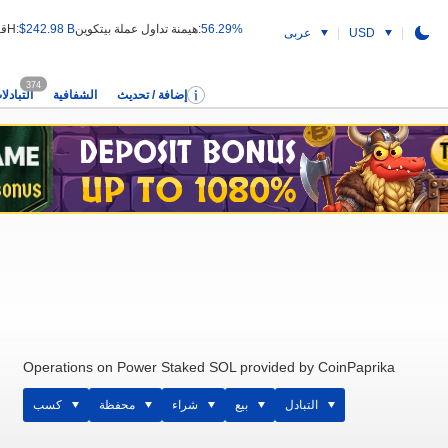
56.29%
هيمنة تداول عملة بيتكوين:
$242.98 B
قيمة التداول 24H:
USD
عربى
374
إضافة / تحديث
الشفافية
التبادلا
Operations on Power Staked SOL provided by CoinPaprika
التبادل
بيع
شراء
محفظة
كسب