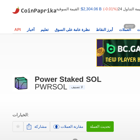
(-0.01%)
$2,304.06 B
القيمة السوقية :
60707
ت
العملات
أبرز النقاط
نظرة عامة على السوق
تعليم
أخبار
API
Power Staked SOL
PWRSOL
لا تصنيف
الخيارات:
تحديث العملة
مقارنة العملات
مشاركة