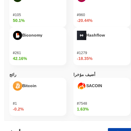
#105
#960
50.1%
-20.44%
Biconomy
Hashflow
#261
#1279
42.16%
-18.35%
أضيف مؤخرا
رائج
Bitcoin
SACOIN
#1
#7548
-0.2%
1.63%