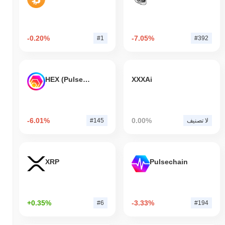
-0.20%
-7.05%
#1
#392
HEX (Pulsechain)
XXXAi
-6.01%
0.00%
لا تصنيف
#145
XRP
Pulsechain
+0.35%
-3.33%
#6
#194