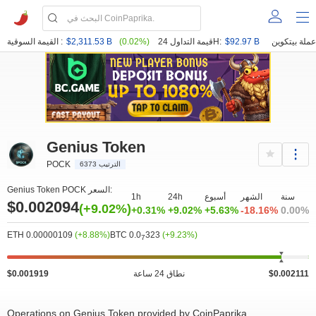
$92.97 B
قيمة التداول 24H:
(0.02%)
$2,311.53 B
القيمة السوقية :
Genius Token
POCK
الترتيب 6373
Genius Token POCK السعر:
سنة
الشهر
أسبوع
24h
1h
$0.002094
(+9.02%)
+0.31%
+9.02%
+5.63%
-18.16%
0.00%
ETH 0.00000109
(+8.88%)
BTC 0.0
323
(+9.23%)
7
$0.002111
نطاق 24 ساعة
$0.001919
Operations on Genius Token provided by CoinPaprika