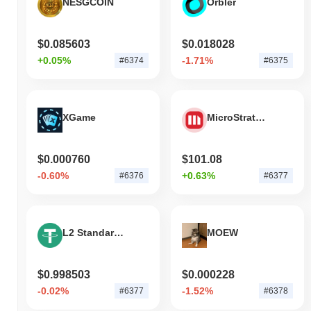
NESGCOIN
Orbler
$0.085603
$0.018028
+0.05%
-1.71%
#6374
#6375
XGame
MicroStrategy Tokenized Stock (Ondo)
$0.000760
$101.08
-0.60%
+0.63%
#6376
#6377
L2 Standard Bridged USDT (Base)
MOEW
$0.998503
$0.000228
-0.02%
-1.52%
#6377
#6378