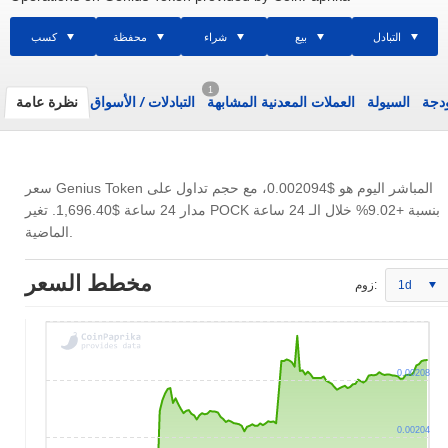
التبادل
بيع
شراء
محفظة
كسب
1
ودجة
السيولة
العملات المعدنية المشابهة
التبادلات
/
الأسواق
نظرة عامة
سعر Genius Token المباشر اليوم هو
$0.002094
، مع حجم تداول على
مدار 24 ساعة
$1,696.40
. تغير POCK بنسبة +9.02% خلال الـ 24 ساعة
الماضية.
مخطط السعر
1d
زوم:
0.00208
0.00204