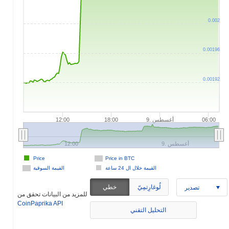
0.002
0.00196
0.00192
9. أغسطس
12:00
18:00
06:00
9. أغسطس
12:00
Price
Price in BTC
القيمة خلال ال 24 ساعة
القيمة السوقية
لُوغارِتمِيّ
خطي
تصدير
للمزيد من البيانات تحقق من
CoinPaprika API
التحليل التقني