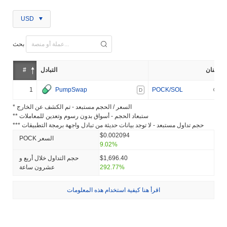
USD
بحث
إثنان
التبادل
#
1
PumpSwap
POCK/SOL
D
* السعر / الحجم مستبعد - تم الكشف عن الخارج
** ستبعاد الحجم - أسواق بدون رسوم وتعدين للمعاملات
*** حجم تداول مستبعد - لا توجد بيانات حديثة من تبادل واجهة برمجة التطبيقات
$0.002094
POCK السعر
9.02%
$1,696.40
حجم التداول خلال أربع و
292.77%
عشرون ساعة
اقرأ هنا كيفية استخدام هذه المعلومات