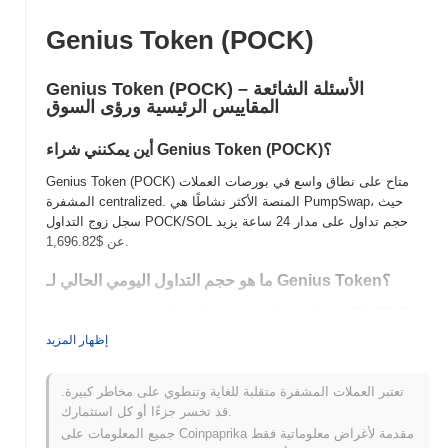
Genius Token (POCK)
Genius Token (POCK) الأسئلة الشائعة –
المقاييس الرئيسية ورؤى السوق
أين يمكنني شراء Genius Token (POCK)؟
Genius Token (POCK) متاح على نطاق واسع في بورصات العملات
المشفرة centralized. المنصة الأكثر نشاطًا هي PumpSwap، حيث
سجل زوج التداول POCK/SOL حجم تداول على مدار 24 ساعة يزيد
.
عن
$1,696.82
ما هو حجم التداول اليومي الحالي لـ Genius Token؟
,
$1,696.40
اعتبارًا من آخر 24 ساعة، يبلغ حجم تداول Genius Token
مما يظهر زيادة بنسبة
292.77%
مقارنة بالأمس. يشير هذا إلى زيادة
إظهار المزيد
قصيرة الأجل في نشاط التداول.
ما هو تاريخ نطاق السعر لـ Genius Token؟
تعتبر العملات المشفرة متقلبة للغاية وتنطوي على مخاطر كبيرة.
قد تخسر جزءًا أو كل استثمارك.
$0.007377
أعلى سعر على الإطلاق (ATH):
جميع المعلومات على Coinpaprika مقدمة لأغراض معلوماتية فقط
NaN
أدنى سعر على الإطلاق (ATL):