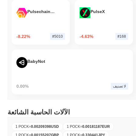
Pulsechain Bridged HEX (Pulsechain)
PulseX
-8.22%
-4.63%
#5010
#168
BabyNot
0.00%
لا تصنيف
الآلات الحاسبة الشائعة
1 POCK
=
0.00209398
USD
1 POCK
=
0.00181187
EUR
1 POCK
=
0.00155207
GBP
1 POCK
=
0.330441
JPY