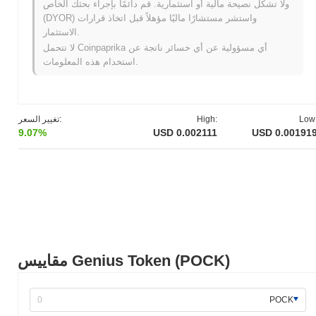
ولا تشكل نصيحة مالية أو استثمارية. قم دائمًا بإجراء بحثك الخاص
(DYOR) واستشر مستشارًا ماليًا مؤهلاً قبل اتخاذ قرارات
أقل من ATH .
Genius Token يتم تداوله حاليًا بنسبة
~71.64%
الاستثمار.
لا تتحمل Coinpaprika أي مسؤولية عن أي خسائر ناتجة عن
كيف يعمل Genius Token مقارنة بسوق العملات المشفرة
استخدام هذه المعلومات.
الأوسع؟
خلال الأيام السبعة الماضية، Genius Token ارتفع
5.63%
، متفوقًا على
سوق العملات المشفرة بشكل عام الذي سجل مكاسب
0.02%
. يشير
هذا إلى أداء قوي في حركة سعر POCK مقارنة بزخم السوق الأوسع.
Low
High:
تغيير السعر:
9.07%
USD 0.002111
USD 0.00191
مقاييس Genius Token (POCK)
POCK