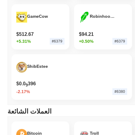
GameCow
Robinhood Markets Tokenized Stock - Reality
$512.67
$94.21
+5.31%
+0.50%
#6379
#6379
ShibEstee
$0.0
396
9
-2.17%
#6380
العملات الشائعة
Bitcoin
Troll