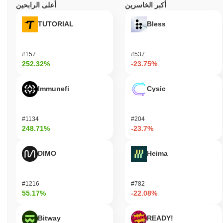
أكبر الخاسرين
أعلى الرابحين
TUTORIAL
Bless
#157
#537
252.32%
-23.75%
Immunefi
Cysic
#1134
#204
248.71%
-23.7%
DIMO
Heima
#1216
#782
55.17%
-22.08%
Bitway
READY!