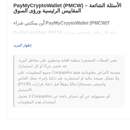
PayMyCryptoWallet (PMCW) الأسئلة الشائعة –
المقاييس الرئيسية ورؤى السوق
أين يمكنني شراء PayMyCryptoWallet (PMCW)؟
PayMyCryptoWallet (PMCW) متاح على نطاق واسع في بورصات
العملات المشفرة centralized and decentralized.
إظهار المزيد
ما هو حجم التداول اليومي الحالي لـ
PayMyCryptoWallet؟
تعتبر العملات المشفرة متقلبة للغاية وتنطوي على مخاطر كبيرة.
.
$0.00
اعتبارًا من آخر 24 ساعة، يبلغ حجم تداول PayMyCryptoWallet
قد تخسر جزءًا أو كل استثمارك.
جميع المعلومات على Coinpaprika مقدمة لأغراض معلوماتية فقط
ما هو تاريخ نطاق السعر لـ PayMyCryptoWallet؟
ولا تشكل نصيحة مالية أو استثمارية. قم دائمًا بإجراء بحثك الخاص
(DYOR) واستشر مستشارًا ماليًا مؤهلاً قبل اتخاذ قرارات
$1.33
أعلى سعر على الإطلاق (ATH):
الاستثمار.
$0.00
أدنى سعر على الإطلاق (ATL):
لا تتحمل Coinpaprika أي مسؤولية عن أي خسائر ناتجة عن
استخدام هذه المعلومات.
أقل من ATH .
PayMyCryptoWallet يتم تداوله حاليًا بنسبة
~94.23%
كيف يعمل PayMyCryptoWallet مقارنة بسوق العملات
المشفرة الأوسع؟
خلال الأيام السبعة الماضية، PayMyCryptoWallet ارتفع
0.00%
، متأخرًا