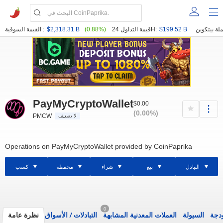
$199.52 B
قيمة التداول 24H:
(0.88%)
$2,318.31 B
القيمة السوقية :
PayMyCryptoWallet
$0.00
(0.00%)
PMCW
لا تصنيف
Operations on PayMyCryptoWallet provided by CoinPaprika
التبادل
بيع
شراء
محفظة
كسب
0
ودجة
السيولة
العملات المعدنية المشابهة
التبادلات
/
الأسواق
نظرة عامة