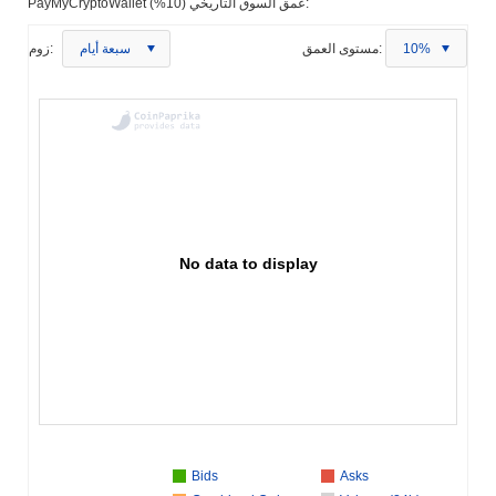
PayMyCryptoWallet عمق السوق التاريخي (10%):
10%
مستوى العمق:
سبعة أيام
زوم:
No data to display
Bids
Asks