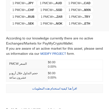
1 PMCW
=
...
JPY
1 PMCW
=
...
AUD
1 PMCW
=
...
CAD
1 PMCW
=
...
CHF
1 PMCW
=
...
SGD
1 PMCW
=
...
MXN
1 PMCW
=
...
RUB
1 PMCW
=
...
ZAR
1 PMCW
=
...
TRY
1 PMCW
=
...
SEK
1 PMCW
=
...
NOK
1 PMCW
=
...
ETH
According to our knowledge currently there are no active
Exchanges/Markets for PayMyCryptoWallet.
If you are aware of an active market for this asset, please send
us information via our
form.
MODIFY PROJECT
$0.00
PMCW السعر
0.00%
$0.00
حجم التداول خلال أربع و
0.00%
عشرون ساعة
اقرأ هنا كيفية استخدام هذه المعلومات