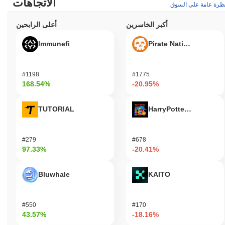
الاتجاهات
ظرة عامة على السوق
أكبر الخاسرين
أعلى الرابحين
Immunefi
Pirate Nation Token
#1198
#1775
168.54%
-20.95%
TUTORIAL
HarryPotterObamaSoni
#279
#678
97.33%
-20.41%
Bluwhale
KAITO
#550
#170
43.57%
-18.16%