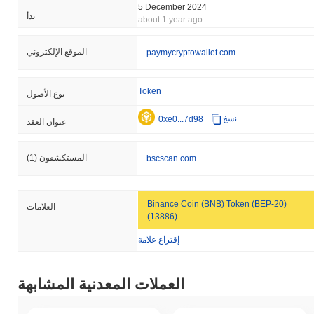
5 December 2024
بدأ
about 1 year ago
الموقع الإلكتروني
paymycryptowallet.com
Token
نوع الأصول
0xe0...7d98
نسخ
عنوان العقد
المستكشفون
(1)
bscscan.com
Binance Coin (BNB) Token (BEP-20)
العلامات
(13886)
إقتراع علامة
العملات المعدنية المشابهة