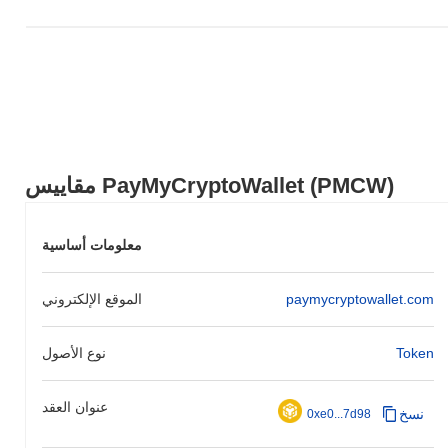
عن سوق العملات المشفرة بشكل عام الذي سجل مكاسب
0.88%
.
يشير هذا إلى تأخر مؤقت في حركة سعر PMCW مقارنة بزخم السوق
الأوسع.
مقاييس PayMyCryptoWallet (PMCW)
معلومات أساسية
paymycryptowallet.com
الموقع الإلكتروني
Token
نوع الأصول
عنوان العقد
نسخ
0xe0...7d98