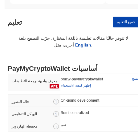
تعليم
جميع التعليم
لا تتوفر حاليًا مقالات تعليمية باللغة المختارة. جرّب التصفح بلغة
.
English
أخرى، مثل
PayMyCryptoWallet أساسيات
نسخ
pmcw-paymycryptowallet
معرف واجهة برمجة التطبيقات
إظهار كيفية الاستخدام
On-going development
حالة التطور
Semi-centralized
الهيكل التنظيمي
نعم
محفظة الهاردوير