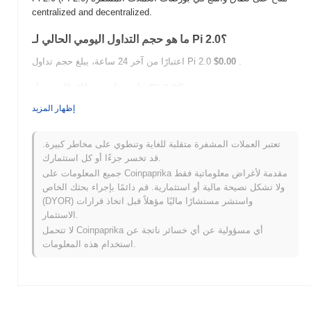
centralized and decentralized.
ما هو حجم التداول اليومي الحالي لـ Pi 2.0؟
.
$0.00
اعتبارًا من آخر 24 ساعة، يبلغ حجم تداول Pi 2.0
ما هو تاريخ نطاق السعر لـ Pi 2.0؟
إظهار المزيد
420
$0.0
أعلى سعر على الإطلاق (ATH):
14
$0.00
أدنى سعر على الإطلاق (ATL):
تعتبر العملات المشفرة متقلبة للغاية وتنطوي على مخاطر كبيرة.
أقل من ATH .
Pi 2.0 يتم تداوله حاليًا بنسبة
~1.13%
قد تخسر جزءًا أو كل استثمارك.
جميع المعلومات على Coinpaprika مقدمة لأغراض معلوماتية فقط
كيف يعمل Pi 2.0 مقارنة بسوق العملات المشفرة الأوسع؟
ولا تشكل نصيحة مالية أو استثمارية. قم دائمًا بإجراء بحثك الخاص
(DYOR) واستشر مستشارًا ماليًا مؤهلاً قبل اتخاذ قرارات
خلال الأيام السبعة الماضية، Pi 2.0 ارتفع
0.00%
، متأخرًا عن سوق
الاستثمار.
العملات المشفرة بشكل عام الذي سجل مكاسب
0.59%
. يشير هذا
لا تتحمل Coinpaprika أي مسؤولية عن أي خسائر ناتجة عن
إلى تأخر مؤقت في حركة سعر PI 2.0 مقارنة بزخم السوق الأوسع.
استخدام هذه المعلومات.