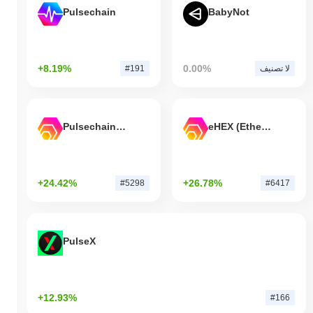
Pulsechain
BabyNot
+8.19%
0.00%
لا تصنيف
#191
Pulsechain Bridged HEX (Pulsechain)
eHEX (Ethereum)
+24.42%
+26.78%
#5298
#6417
PulseX
+12.93%
#166