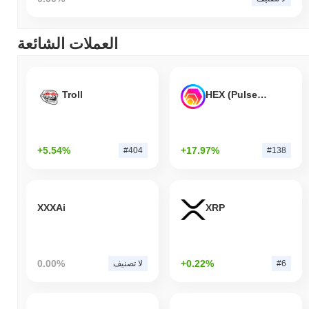
العملات الشائعة
Troll
HEX (Pulsechain)
+5.54%
+17.97%
#404
#138
XXXAi
XRP
0.00%
+0.22%
#6
لا تصنيف