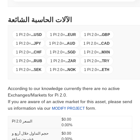
الآلات الحاسبة الشائعة
1 PI 2.0
=
...
USD
1 PI 2.0
=
...
EUR
1 PI 2.0
=
...
GBP
1 PI 2.0
=
...
JPY
1 PI 2.0
=
...
AUD
1 PI 2.0
=
...
CAD
1 PI 2.0
=
...
CHF
1 PI 2.0
=
...
SGD
1 PI 2.0
=
...
MXN
1 PI 2.0
=
...
RUB
1 PI 2.0
=
...
ZAR
1 PI 2.0
=
...
TRY
1 PI 2.0
=
...
SEK
1 PI 2.0
=
...
NOK
1 PI 2.0
=
...
ETH
According to our knowledge currently there are no active
Exchanges/Markets for Pi 2.0.
If you are aware of an active market for this asset, please send
us information via our
form.
MODIFY PROJECT
$0.00
PI 2.0 السعر
0.00%
$0.00
حجم التداول خلال أربع و
0.00%
عشرون ساعة