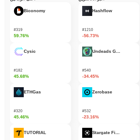
Biconomy
Hashflow
#319
#1210
59.76%
-56.73%
Cysic
Undeads Games
#182
#540
45.68%
-34.45%
ETHGas
Zerobase
#320
#532
45.46%
-23.16%
TUTORIAL
Stargate Finance