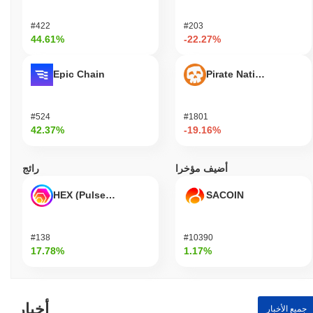
#422
#203
44.61%
-22.27%
Epic Chain
Pirate Nation Token
#524
#1801
42.37%
-19.16%
أضيف مؤخرا
رائج
HEX (Pulsechain)
SACOIN
#138
#10390
17.78%
1.17%
أخبار
جميع الأخبار