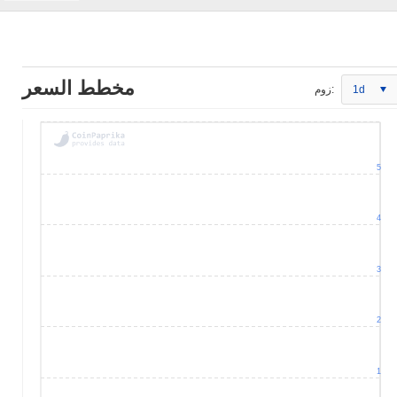
مخطط السعر
1d
زوم:
5
4
3
2
1