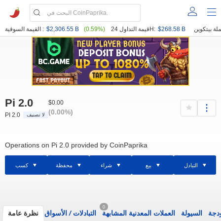
$268.58 B
قيمة التداول 24H:
(0.59%)
$2,306.55 B
القيمة السوقية :
Pi 2.0
$0.00
(0.00%)
PI 2.0
لا تصنيف
Operations on Pi 2.0 provided by CoinPaprika
التبادل
بيع
شراء
محفظة
كسب
0
ودجة
السيولة
العملات المعدنية المشابهة
التبادلات
/
الأسواق
نظرة عامة