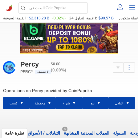
$90.57 B
قيمة التداول 24H:
(0.02%)
$2,313.28 B
القيمة السوقية :
Percy
$0.00
(0.00%)
PERCY
لا تصنيف
Operations on Percy provided by CoinPaprika
التبادل
بيع
شراء
محفظة
كسب
0
ودجة
السيولة
العملات المعدنية المشابهة
التبادلات
/
الأسواق
نظرة عامة