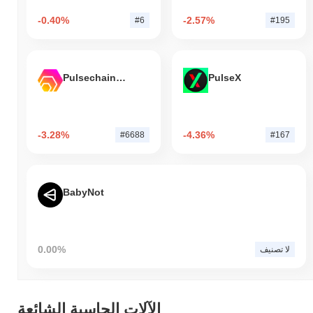
-0.40%
-2.57%
#6
#195
Pulsechain Bridged HEX (Pulsechain)
PulseX
-3.28%
-4.36%
#6688
#167
BabyNot
0.00%
لا تصنيف
الآلات الحاسبة الشائعة