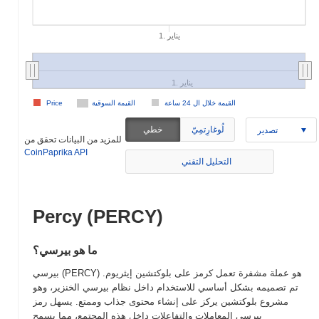
1. يناير
1. يناير
القيمة خلال ال 24 ساعة
القيمة السوقية
Price
لُوغارِتمِيّ
خطي
تصدير
للمزيد من البيانات تحقق من
CoinPaprika API
التحليل التقني
Percy (PERCY)
ما هو بيرسي؟
بيرسي (PERCY) هو عملة مشفرة تعمل كرمز على بلوكتشين إيثريوم.
تم تصميمه بشكل أساسي للاستخدام داخل نظام بيرسي الخنزير، وهو
مشروع بلوكتشين يركز على إنشاء محتوى جذاب وممتع. يسهل رمز
بيرسي المعاملات والتفاعلات داخل هذه المجتمع، مما يسمح