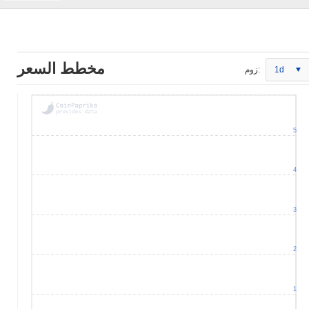
مخطط السعر
1d
زوم:
5
4
3
2
1