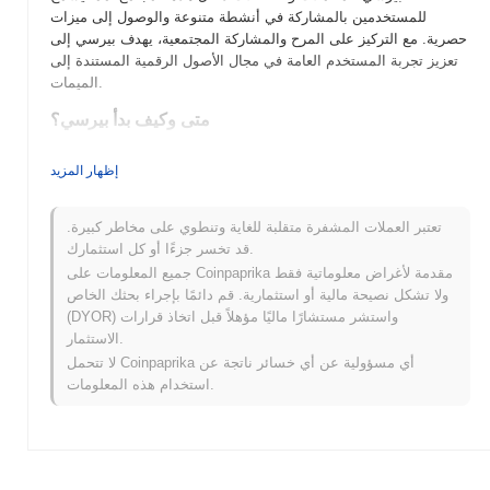
للمستخدمين بالمشاركة في أنشطة متنوعة والوصول إلى ميزات
حصرية. مع التركيز على المرح والمشاركة المجتمعية، يهدف بيرسي إلى
تعزيز تجربة المستخدم العامة في مجال الأصول الرقمية المستندة إلى
الميمات.
متى وكيف بدأ بيرسي؟
تم إطلاق بيرسي (PERCY) في عام 2021 كعملة مشفرة مستندة إلى
إظهار المزيد
الميمات مستوحاة من الشخصية الشهيرة بيرسي الخنزير. تم تطويره
بواسطة فريق مدفوع من المجتمع، وكان يهدف إلى دمج المرح والفائدة
في مجال العملات المشفرة. حصل المشروع على زخم من خلال
تعتبر العملات المشفرة متقلبة للغاية وتنطوي على مخاطر كبيرة.
إدراجاته الأولية على منصات تبادل لامركزية مختلفة، مما ساهم في بناء
قد تخسر جزءًا أو كل استثمارك.
مجتمع متزايد من المؤيدين. تضمنت الأحداث الرئيسية في تطويره
جميع المعلومات على Coinpaprika مقدمة لأغراض معلوماتية فقط
المبكر حملات تسويقية ناجحة وتعاونات زادت من الرؤية والمشاركة في
ولا تشكل نصيحة مالية أو استثمارية. قم دائمًا بإجراء بحثك الخاص
سوق عملات الميمات.
(DYOR) واستشر مستشارًا ماليًا مؤهلاً قبل اتخاذ قرارات
الاستثمار.
ما الذي ينتظر بيرسي؟
لا تتحمل Coinpaprika أي مسؤولية عن أي خسائر ناتجة عن
يستعد بيرسي (PERCY) لمرحلة مثيرة مع تحديثات خارطة الطريق
استخدام هذه المعلومات.
الأخيرة، مع التركيز على تعزيز المشاركة المجتمعية وتوسيع نظامه
البيئي. تشمل الميزات القادمة إطلاق سوق لامركزي ودمج مع منصات
DeFi الشهيرة، بهدف زيادة الفائدة للمستخدمين. كما يخطط فريق
بيرسي لمبادرات مدفوعة من المجتمع، مثل مقترحات الحوكمة
والمكافآت للمشاركين النشطين، لتعزيز نظام بيئي نابض. مع تطور