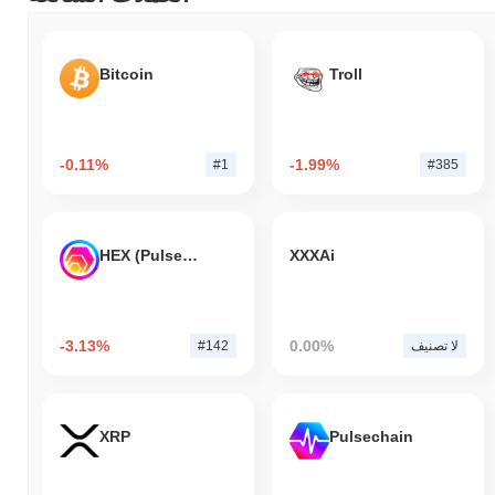
Bitcoin
Troll
-0.11%
-1.99%
#1
#385
HEX (Pulsechain)
XXXAi
-3.13%
0.00%
لا تصنيف
#142
XRP
Pulsechain