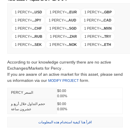
1 PERCY
=
...
USD
1 PERCY
=
...
EUR
1 PERCY
=
...
GBP
1 PERCY
=
...
JPY
1 PERCY
=
...
AUD
1 PERCY
=
...
CAD
1 PERCY
=
...
CHF
1 PERCY
=
...
SGD
1 PERCY
=
...
MXN
1 PERCY
=
...
RUB
1 PERCY
=
...
ZAR
1 PERCY
=
...
TRY
1 PERCY
=
...
SEK
1 PERCY
=
...
NOK
1 PERCY
=
...
ETH
According to our knowledge currently there are no active
Exchanges/Markets for Percy .
If you are aware of an active market for this asset, please send
us information via our
form.
MODIFY PROJECT
$0.00
PERCY السعر
0.00%
$0.00
حجم التداول خلال أربع و
0.00%
عشرون ساعة
اقرأ هنا كيفية استخدام هذه المعلومات