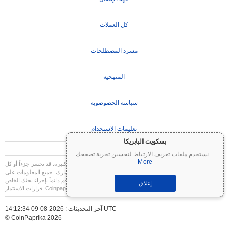
كل العملات
مسرد المصطلحات
المنهجية
سياسة الخصوصوية
تعليمات الاستخدام
بسكويت البابريكا
...
نستخدم ملفات تعريف الارتباط لتحسين تجربة تصفحك
More
تنويه مهم:
العملات المشفرة شديدة التقلب وتنطوي على مخاطر كبيرة. قد تخسر جزءاً أو كل
استثمارك. جميع المعلومات على Coinpaprika مقدمة لأغراض إعلامية فقط ولا تشكل نصيحة
مالية أو استثمارية. قم دائماً بإجراء بحثك الخاص (DYOR) واستشر مستشاراً مالياً مؤهلاً قبل اتخاذ
إغلاق
قرارات الاستثمار. Coinpaprika غير مسؤولة عن أي خسائر ناتجة عن استخدام هذه المعلومات.
آخر التحديثات : 2026-08-09 14:12:34 UTC
© CoinPaprika 2026