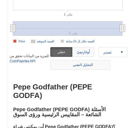
1. يناير
1. يناير
القيمة خلال ال 24 ساعة
القيمة السوقية
Price
لُوغارِتمِيّ
خطي
تصدير
للمزيد من البيانات تحقق من
CoinPaprika API
التحليل التقني
Pepe Godfather (PEPE
GODFA)
Pepe Godfather (PEPE GODFA) الأسئلة
الشائعة – المقاييس الرئيسية ورؤى السوق
أين يمكنني شراء Pepe Godfather (PEPE GODFA)؟