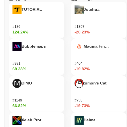
TUTORIAL
Jotchua
#186
#1397
124.24%
-20.23%
Bubblemaps
Magma Finance
#981
#404
69.28%
-19.82%
DIMO
Simon's Cat
#1149
#753
66.82%
-19.73%
Xeleb Protocol
Heima