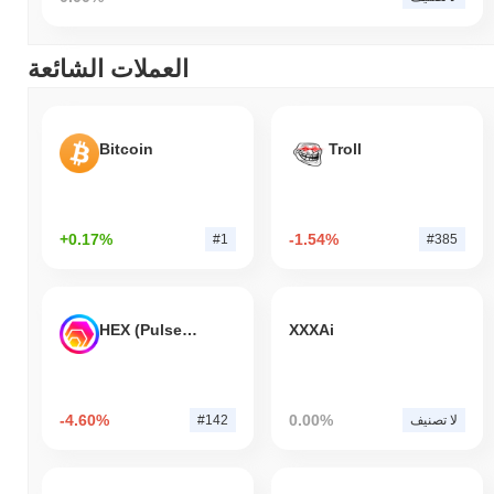
العملات الشائعة
Bitcoin
Troll
+0.17%
-1.54%
#1
#385
HEX (Pulsechain)
XXXAi
-4.60%
0.00%
لا تصنيف
#142