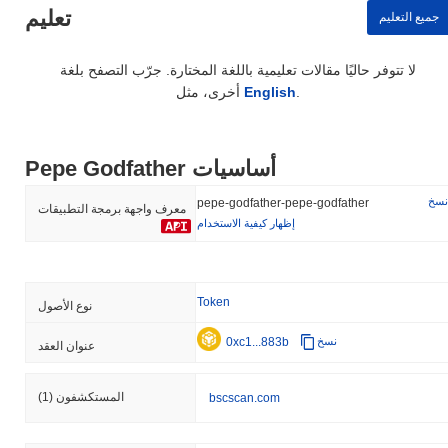
تعليم
جميع التعليم
لا تتوفر حاليًا مقالات تعليمية باللغة المختارة. جرّب التصفح بلغة
.
English
أخرى، مثل
Pepe Godfather أساسيات
نسخ
pepe-godfather-pepe-godfather
معرف واجهة برمجة التطبيقات
إظهار كيفية الاستخدام
Token
نوع الأصول
0xc1...883b
نسخ
عنوان العقد
المستكشفون
(1)
bscscan.com