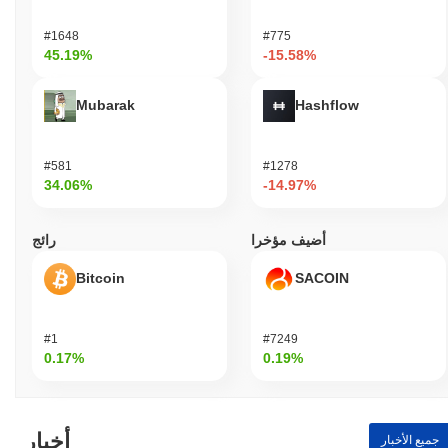
#1648
#775
45.19%
-15.58%
Mubarak
Hashflow
#581
#1278
34.06%
-14.97%
أضيف مؤخرا
رائج
Bitcoin
SACOIN
#1
#7249
0.17%
0.19%
أخبار
جميع الأخبار