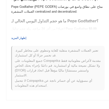
Pepe Godfather (PEPE GODFA) متاح على نطاق واسع في بورصات
العملات المشفرة centralized and decentralized.
ما هو حجم التداول اليومي الحالي لـ Pepe Godfather؟
.
$0.00
اعتبارًا من آخر 24 ساعة، يبلغ حجم تداول Pepe Godfather
ما هو تاريخ نطاق السعر لـ Pepe Godfather؟
إظهار المزيد
$0.00000572
أعلى سعر على الإطلاق (ATH):
تعتبر العملات المشفرة متقلبة للغاية وتنطوي على مخاطر كبيرة.
$0.00
أدنى سعر على الإطلاق (ATL):
قد تخسر جزءًا أو كل استثمارك.
جميع المعلومات على Coinpaprika مقدمة لأغراض معلوماتية فقط
أقل من ATH .
Pepe Godfather يتم تداوله حاليًا بنسبة
~7.85%
ولا تشكل نصيحة مالية أو استثمارية. قم دائمًا بإجراء بحثك الخاص
كيف يعمل Pepe Godfather مقارنة بسوق العملات
(DYOR) واستشر مستشارًا ماليًا مؤهلاً قبل اتخاذ قرارات
المشفرة الأوسع؟
الاستثمار.
لا تتحمل Coinpaprika أي مسؤولية عن أي خسائر ناتجة عن
خلال الأيام السبعة الماضية، Pepe Godfather ارتفع
0.00%
، متأخرًا عن
استخدام هذه المعلومات.
سوق العملات المشفرة بشكل عام الذي سجل مكاسب
0.26%
. يشير
هذا إلى تأخر مؤقت في حركة سعر PEPE GODFA مقارنة بزخم
السوق الأوسع.