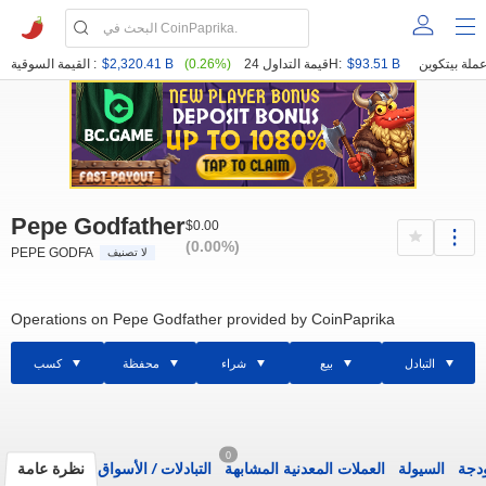
$93.51 B
قيمة التداول 24H:
(0.26%)
$2,320.41 B
القيمة السوقية :
Pepe Godfather
$0.00
(0.00%)
PEPE GODFA
لا تصنيف
Operations on Pepe Godfather provided by CoinPaprika
التبادل
بيع
شراء
محفظة
كسب
0
ودجة
السيولة
العملات المعدنية المشابهة
التبادلات
/
الأسواق
نظرة عامة