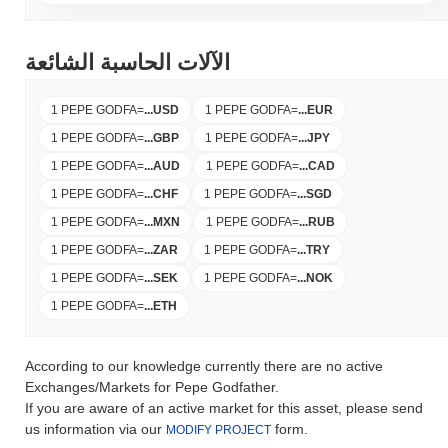
الآلات الحاسبة الشائعة
1 PEPE GODFA
=
...
USD
1 PEPE GODFA
=
...
EUR
1 PEPE GODFA
=
...
GBP
1 PEPE GODFA
=
...
JPY
1 PEPE GODFA
=
...
AUD
1 PEPE GODFA
=
...
CAD
1 PEPE GODFA
=
...
CHF
1 PEPE GODFA
=
...
SGD
1 PEPE GODFA
=
...
MXN
1 PEPE GODFA
=
...
RUB
1 PEPE GODFA
=
...
ZAR
1 PEPE GODFA
=
...
TRY
1 PEPE GODFA
=
...
SEK
1 PEPE GODFA
=
...
NOK
1 PEPE GODFA
=
...
ETH
According to our knowledge currently there are no active
Exchanges/Markets for Pepe Godfather.
If you are aware of an active market for this asset, please send
us information via our
form.
MODIFY PROJECT