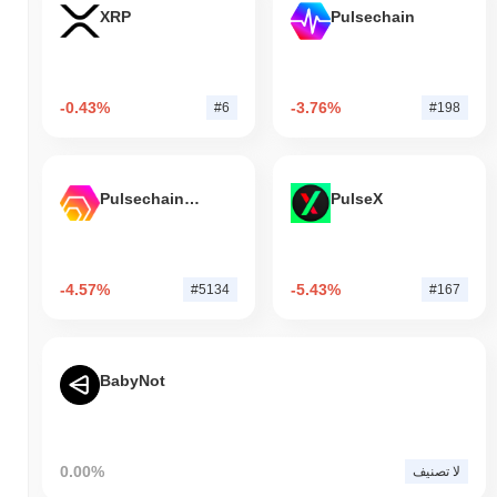
XRP
Pulsechain
-0.43%
-3.76%
#6
#198
Pulsechain Bridged HEX (Pulsechain)
PulseX
-4.57%
-5.43%
#5134
#167
BabyNot
0.00%
لا تصنيف