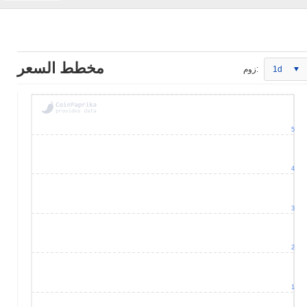
مخطط السعر
1d
زوم:
5
4
3
2
1