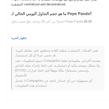
المشفرة centralized and decentralized.
ما هو حجم التداول اليومي الحالي لـ Pepe Panda؟
.
$0.00
اعتبارًا من آخر 24 ساعة، يبلغ حجم تداول Pepe Panda
ما هو تاريخ نطاق السعر لـ Pepe Panda؟
إظهار المزيد
$0.00006180
أعلى سعر على الإطلاق (ATH):
$0.00
أدنى سعر على الإطلاق (ATL):
تعتبر العملات المشفرة متقلبة للغاية وتنطوي على مخاطر كبيرة.
أقل من ATH .
Pepe Panda يتم تداوله حاليًا بنسبة
~20.42%
قد تخسر جزءًا أو كل استثمارك.
جميع المعلومات على Coinpaprika مقدمة لأغراض معلوماتية فقط
كيف يعمل Pepe Panda مقارنة بسوق العملات المشفرة
ولا تشكل نصيحة مالية أو استثمارية. قم دائمًا بإجراء بحثك الخاص
الأوسع؟
(DYOR) واستشر مستشارًا ماليًا مؤهلاً قبل اتخاذ قرارات
خلال الأيام السبعة الماضية، Pepe Panda ارتفع
0.00%
، متأخرًا عن
الاستثمار.
سوق العملات المشفرة بشكل عام الذي سجل مكاسب
0.49%
. يشير
لا تتحمل Coinpaprika أي مسؤولية عن أي خسائر ناتجة عن
هذا إلى تأخر مؤقت في حركة سعر PEPA مقارنة بزخم السوق الأوسع.
استخدام هذه المعلومات.