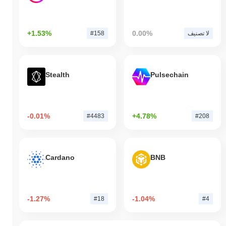
+1.53%
0.00%
لا تصنيف
#158
Stealth
Pulsechain
-0.01%
+4.78%
#4483
#208
Cardano
BNB
-1.27%
-1.04%
#18
#4