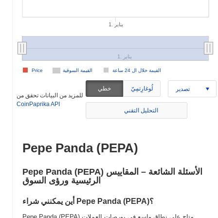
1. يناير
1. يناير
القيمة خلال ال 24 ساعة
القيمة السوقية
Price
لُوغارِتمِيّ
خطي
تصدير
للمزيد من البيانات تحقق من
CoinPaprika API
التحليل التقني
Pepe Panda (PEPA)
Pepe Panda (PEPA) الأسئلة الشائعة – المقاييس
الرئيسية ورؤى السوق
أين يمكنني شراء Pepe Panda (PEPA)؟
Pepe Panda (PEPA) متاح على نطاق واسع في بورصات العملات