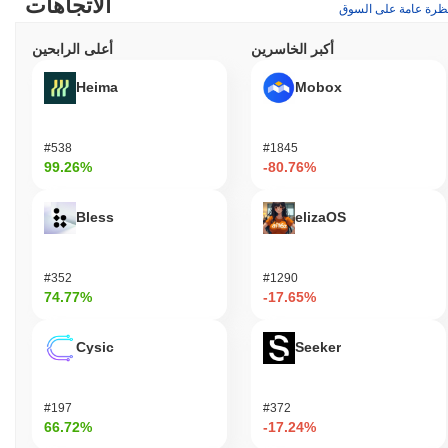
الاتجاهات
ظرة عامة على السوق
أكبر الخاسرين
أعلى الرابحين
Heima
Mobox
#538
#1845
99.26%
-80.76%
Bless
elizaOS
#352
#1290
74.77%
-17.65%
Cysic
Seeker
#197
#372
66.72%
-17.24%