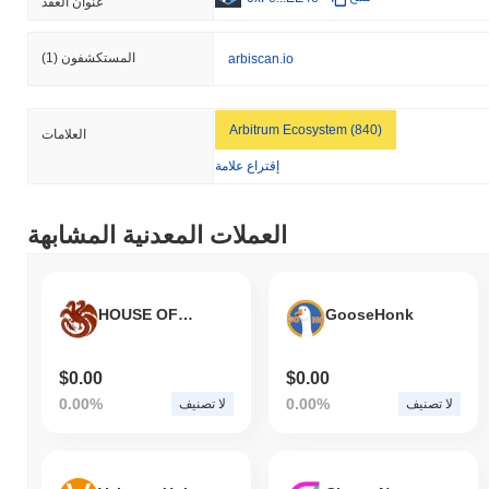
عنوان العقد
المستكشفون
(1)
arbiscan.io
Arbitrum Ecosystem (840)
العلامات
إقتراع علامة
العملات المعدنية المشابهة
HOUSE OF THE DRAGON
GooseHonk
$0.00
$0.00
0.00%
0.00%
لا تصنيف
لا تصنيف