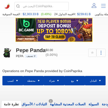
$239.61 B
قيمة التداول 24H:
(0.49%)
$2,303.33 B
القيمة السوقية :
Pepe Panda
$0.00
(0.00%)
PEPA
لا تصنيف
Operations on Pepe Panda provided by CoinPaprika
التبادل
بيع
شراء
محفظة
كسب
0
ودجة
السيولة
العملات المعدنية المشابهة
التبادلات
/
الأسواق
نظرة عامة