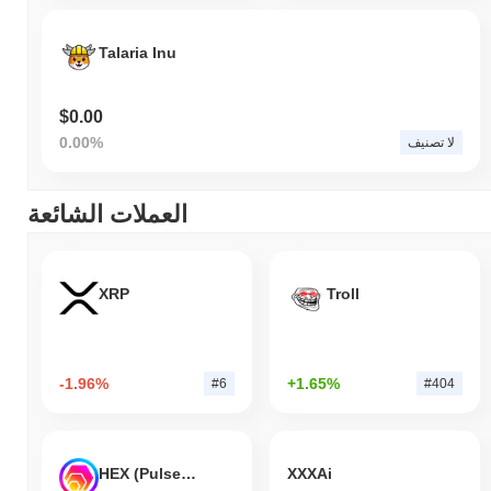
Talaria Inu
$0.00
0.00%
لا تصنيف
العملات الشائعة
XRP
Troll
-1.96%
+1.65%
#6
#404
HEX (Pulsechain)
XXXAi