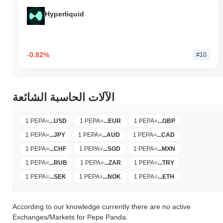
Hyperliquid
-0.82%
#10
الآلات الحاسبة الشائعة
1 PEPA
=
...
USD
1 PEPA
=
...
EUR
1 PEPA
=
...
GBP
1 PEPA
=
...
JPY
1 PEPA
=
...
AUD
1 PEPA
=
...
CAD
1 PEPA
=
...
CHF
1 PEPA
=
...
SGD
1 PEPA
=
...
MXN
1 PEPA
=
...
RUB
1 PEPA
=
...
ZAR
1 PEPA
=
...
TRY
1 PEPA
=
...
SEK
1 PEPA
=
...
NOK
1 PEPA
=
...
ETH
According to our knowledge currently there are no active
Exchanges/Markets for Pepe Panda.