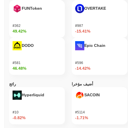
FUNToken
OVERTAKE
#362
#987
49.42%
-15.41%
DODO
Epic Chain
#581
#596
46.48%
-14.42%
أضيف مؤخرا
رائج
Hyperliquid
SACOIN
#10
#5114
-0.82%
-1.71%