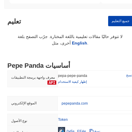
تعليم
جميع التعليم
لا تتوفر حاليًا مقالات تعليمية باللغة المختارة. جرّب التصفح بلغة
.
English
أخرى، مثل
Pepe Panda أساسيات
نسخ
pepa-pepe-panda
معرف واجهة برمجة التطبيقات
إظهار كيفية الاستخدام
الموقع الإلكتروني
pepepanda.com
Token
نوع الأصول
0xFe...EE4e
نسخ