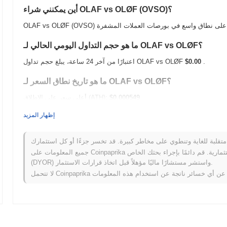
أين يمكنني شراء OLAF vs OLØF (OVSO)؟
ما هو حجم التداول اليومي الحالي لـ OLAF vs OLØF؟
.
$0.00
اعتبارًا من آخر 24 ساعة، يبلغ حجم تداول OLAF vs OLØF
ما هو تاريخ نطاق السعر لـ OLAF vs OLØF؟
$0.000549
أعلى سعر على الإطلاق (ATH):
$0.00
أدنى سعر على الإطلاق (ATL):
إظهار المزيد
أقل من ATH .
OLAF vs OLØF يتم تداوله حاليًا بنسبة
~99.54%
OLAF vs OLØ مقارنة بسوق العملات المشفرة الأوسع؟
جميع المعلومات على Coinpaprika مقدمة لأغراض معلوماتية فقط ولا تشكل نصيحة مالية أو استثمارية. قم دائمًا بإجراء بحثك الخاص
(DYOR) واستشر مستشارًا ماليًا مؤهلاً قبل اتخاذ قرارات الاستثمار.
ذي سجل مكاسب
0.05%
. يشير
هذا إلى تأخر مؤقت في حركة سعر OVSO مقارنة بزخم السوق الأوسع.