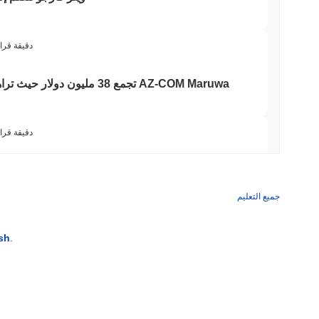
3 دقيقة قرا
3 دقيقة قرا
'سيء للغاية': فريق بيتكوين الأحمر يكتشف 85 خطأً حرجاً في حوالي يوم
جميع التعليم
3 دقيقة قراء
sh
.
ويسترن يونيون تحول التحويلات بالدولار 
3 دقيقة قراء