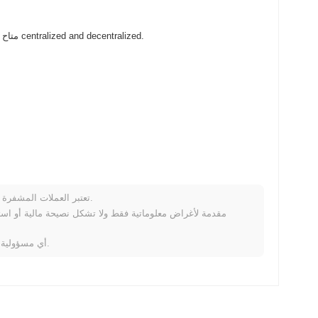
OLAF vs OLØF (OVSO) متاح على نطاق واسع في بورصات العملات المشفرة centralized and decentralized.
تعتبر العملات المشفرة متقلبة للغاية وتنطوي على مخاطر كبيرة. قد تخسر جزءًا أو كل استثمارك.
كيف يعمل F
خلال الأيام السبعة الماضية، OLAF vs OLØF ارتفع
0.00%
، متأخرًا عن سوق العملات المشفرة بشكل عام ال
لا تتحمل Coinpaprika أي مسؤولية عن أي خسائر ناتجة عن استخدام هذه المعلومات.