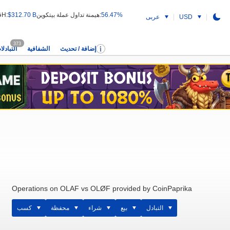
56.47%
هيمنة تداول عملة بيتكوين:
$312.70 B
قيمة التداول 24H:
USD
عربى
373
إضافة / تحديث
الشفافية
التبادلا
Operations on OLAF vs OLØF provided by CoinPaprika
التبادل
بيع
شراء
محفظة
كسب