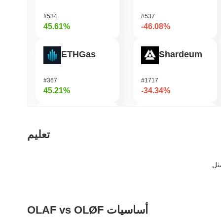
#534
#537
45.61%
-46.08%
ETHGas
Shardeum
#367
#1717
45.21%
-34.34%
Biconomy
Zerobase
تعليم
#353
#520
39.5%
-32.95%
Test
Undeads Games
OLAF vs OLØF أساسيات
#708
#532
36.57%
-31.68%