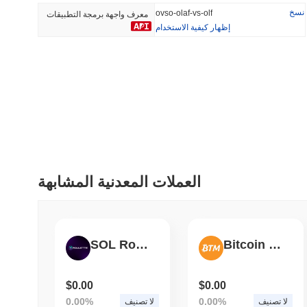
نسخ
ovso-olaf-vs-olf
معرف واجهة برمجة التطبيقات
إظهار كيفية الاستخدام
أضيف مؤخرا
رائج
HEX (Pulsechain)
SACOIN
#143
#9793
15.2%
1.36%
العملات المعدنية المشابهة
SOL Roulette
Bitcoin Treasury Machine
$0.00
$0.00
0.00%
0.00%
لا تصنيف
لا تصنيف