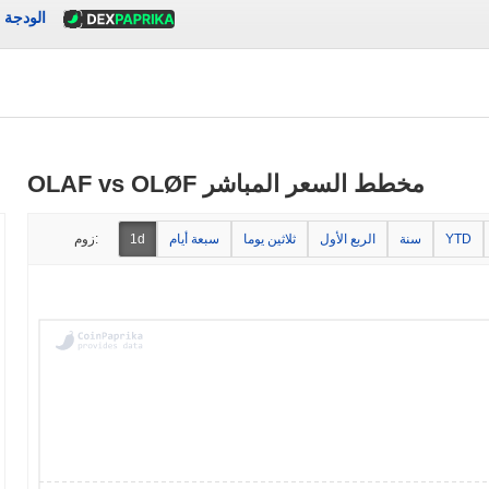
الودجة
OLAF vs OLØF مخطط السعر المباشر
YTD
سنة
الربع الأول
ثلاثين يوما
سبعة أيام
1d
زوم: