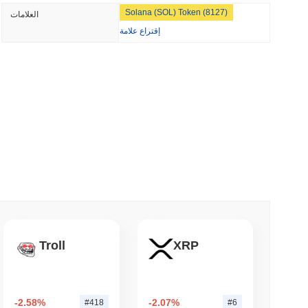
Solana (SOL) Token (8127)
العلامات
إقتراع علامة
3 دقيقة قراء
3 دقيقة 
بولتس تغلق جسر البيتكوين الخاص بها بعد أن تفوق
3 دقيقة 
Troll
XRP
أكبر الأسماء في وول ستريت تؤمن الآن بلوكتشين Arc من Circle
-2.58%
-2.07%
#418
#6