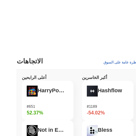
الاتجاهات
ظرة عامة على السوق
أكبر الخاسرين
أعلى الرابحين
HarryPotterObamaSonic10Inu (ETH)
Hashflow
#651
#1189
52.37%
-54.02%
Not in Employment, Education, or Training
Bless