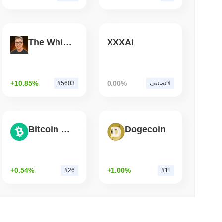
3 دقيقة 
NS
الولايات المتحدة والمملكة المتحدة تعمقان توافق العم
The White Bull
XXXAi
قانو
+10.85%
0.00%
لا تصنيف
#5603
Bitcoin Cash
Dogecoin
+0.54%
+1.00%
#26
#11