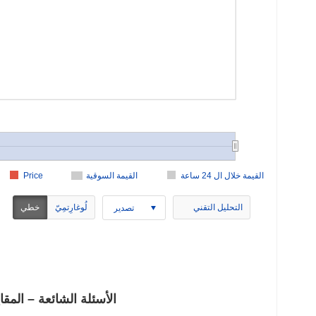
القيمة خلال ال 24 ساعة
القيمة السوقية
Price
التحليل التقني
لُوغارِتمِيّ
خطي
تصدير
OLAF vs OLØF (OVSO) الأسئلة ال