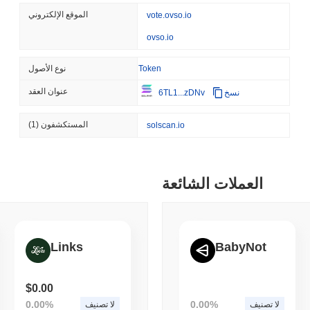
CRYPTO REGULATIONS
TRADING
الموقع الإلكتروني
vote.ovso.io
روسيا تقنن تداول العملات الرقمية، ولكن تحد من المشترين الأفراد عند 3,700 دولار
ovso.io
سنويًا
Token
نوع الأصول
ة
,
(24 hours ago)
August 06 2026
AI AGENTS
PAYMENTS
عنوان العقد
نسخ
6TL1...zDNv
Cloudflare تقدم لوكلاء الذكاء الاصطناعي محفظة عملة مستقرة لدفع ثمن
واجهات برمجة التطبيقات
المستكشفون
(1)
solscan.io
قراءة
,
(1 day ago)
August 06 2026
BITCOIN
HACKERS
العملات الشائعة
 عليها المهاجمون المدعومون
بالذكاء الاصطناعي
قراءة
,
(1 day ago)
August 06 2026
Links
BabyNot
CIRCLE
TOKENIZATION
$0.00
0.00%
0.00%
لا تصنيف
لا تصنيف