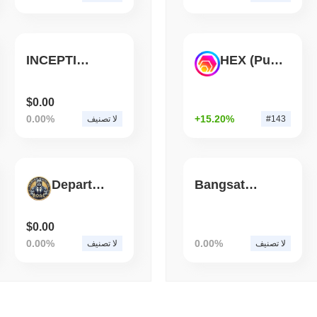
قراءة
,
(1 day ago)
August 06 2026
STABLECOINS
CRYPTO REGULATIO
لات المستقرة مع تأجيل قواعد
INCEPTION
HEX (Pulsechain)
ن GENIUS إلى عام 2027
$0.00
0.00%
+15.20%
#143
لا تصنيف
Department Of Gains Coin
Bangsat 666
$0.00
0.00%
0.00%
لا تصنيف
لا تصنيف