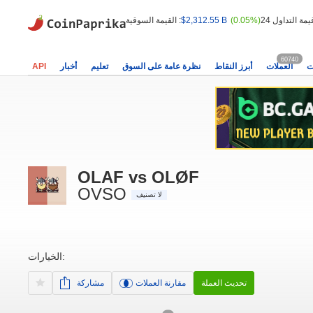
(0.05%)
$2,312.55 B
القيمة السوقية :
60740
ت
العملات
أبرز النقاط
نظرة عامة على السوق
تعليم
أخبار
API
OLAF vs OLØF
OVSO
لا تصنيف
الخيارات:
تحديث العملة
مقارنة العملات
مشاركة