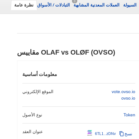
0
السيولة
العملات المعدنية المشابهة
التبادلات
/
الأسواق
نظرة عامة
مقاييس OLAF vs OLØF (OVSO)
معلومات أساسية
vote.ovso.io
الموقع الإلكتروني
ovso.io
Token
نوع الأصول
عنوان العقد
نسخ
6TL1...zDNv