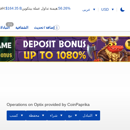
56.26%
هيمنة تداول عملة بيتكوين:
$164.35 B
قيمة التداول 24H:
USD
عربى
374
إضافة / تحديث
الشفافية
التبادلا
Operations on Optix provided by CoinPaprika
التبادل
بيع
شراء
محفظة
كسب