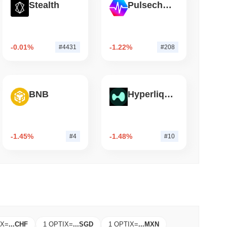
Stealth
Pulsechain
3 دقيقة 
بيتغو تنقل 7.4 مليار دولار من البيتكوين 
ayerZero
-0.01%
-1.22%
#4431
#208
BNB
Hyperliquid
-1.45%
-1.48%
#4
#10
IX
=
...
CHF
1 OPTIX
=
...
SGD
1 OPTIX
=
...
MXN