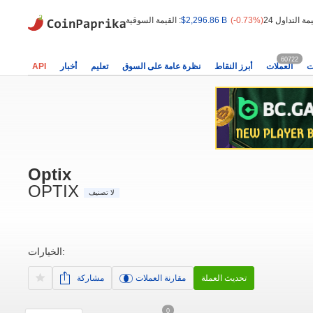
(-0.73%)
$2,296.86 B
القيمة السوقية :
60722
ت
العملات
أبرز النقاط
نظرة عامة على السوق
تعليم
أخبار
API
Optix
OPTIX
لا تصنيف
الخيارات:
تحديث العملة
مقارنة العملات
مشاركة
0