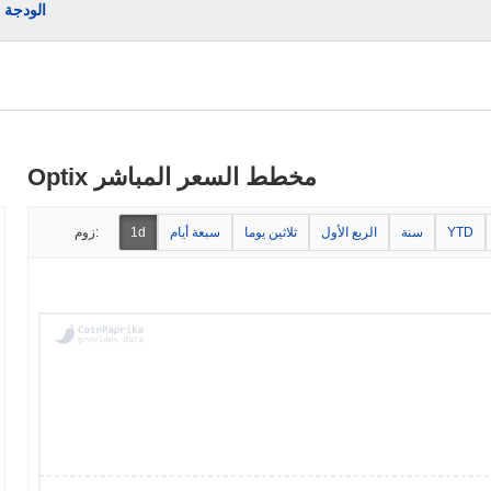
الودجة
Optix مخطط السعر المباشر
YTD
سنة
الربع الأول
ثلاثين يوما
سبعة أيام
1d
زوم: