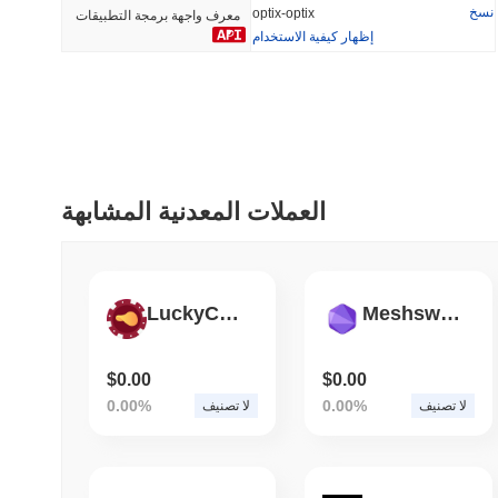
نسخ
optix-optix
معرف واجهة برمجة التطبيقات
إظهار كيفية الاستخدام
أضيف مؤخرا
رائج
Hyperliquid
SACOIN
#10
#6597
-1.48%
-3.04%
العملات المعدنية المشابهة
LuckyChip
Meshswap Protocol
$0.00
$0.00
0.00%
0.00%
لا تصنيف
لا تصنيف