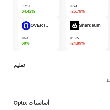
#1232
#724
64.42%
-25.78%
OVERTAKE
Shardeum
#841
#1665
60%
-24.89%
Cartesi
Infinex
تعليم
#499
#684
48.82%
-20.52%
Zerobase
DODO
Optix أساسيات
#394
#672
48.65%
-16.9%