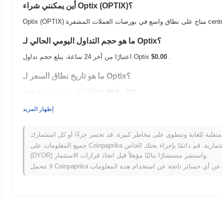
أين يمكنني شراء Optix (OPTIX)؟
centralized and.
ما هو حجم التداول اليومي الحالي لـ Optix؟
.
$0.00
اعتبارًا من آخر 24 ساعة، يبلغ حجم تداول Optix
ما هو تاريخ نطاق السعر لـ Optix؟
112
$0.0
أعلى سعر على الإطلاق (ATH):
10
$0.00
أدنى سعر على الإطلاق (ATL):
إظهار المزيد
أقل من ATH .
Optix يتم تداوله حاليًا بنسبة
~99.99%
كيف يعمل Optix مقارنة بسوق العملات المشفرة الأوسع؟
جميع المعلومات على Coinpaprika مقدمة لأغراض معلوماتية فقط ولا تشكل نصيحة مالية أو استثمارية. قم دائمًا بإجراء بحثك الخاص
(DYOR) واستشر مستشارًا ماليًا مؤهلاً قبل اتخاذ قرارات الاستثمار.
سجل انخفاضًا
0.73%
. يشير هذا إلى أداء
قوي في حركة سعر OPTIX مقارنة بزخم السوق الأوسع.