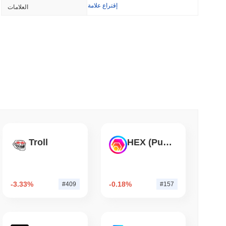
NS
إقتراع علامة
العلامات
الولايات المتحدة والمملكة المتحدة تعمقان توافق العم
قانو
3 دقيقة قراء
BNY تريد من المؤسسات أن تقوم بتخزين العملات الرق
3 دقيقة 
باحثو إيثيريوم يريدون حرق مكافآت المدققين للحد من الرهان عند 50%
Troll
HEX (Pulsechain)
3 دقيقة 
-3.33%
-0.18%
#409
#157
ديناري تضع جميع أسهم S&P 500 على السلسلة لمحافظ الحفظ الذاتي الأمريكية