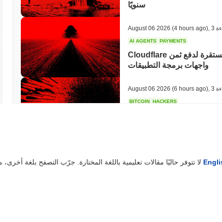
سنويًا
ءة
,
(4 hours ago)
August 06 2026
AI AGENTS
PAYMENTS
Cloudflare تقدم لوكلاء الذكاء الاصطناعي محفظة عملة مستقرة لدفع ثمن
واجهات برمجة التطبيقات
ءة
,
(6 hours ago)
August 06 2026
BITCOIN
HACKERS
 عليها المهاجمون المدعومون
بالذكاء الاصطناعي
ءة
,
(8 hours ago)
August 06 2026
Engli
لا تتوفر حاليًا مقالات تعليمية باللغة المختارة. جرّب التصفح بلغة أخرى، مثل
CIRCLE
TOKENIZATION
ة
,
(10 hours ago)
August 06 2026