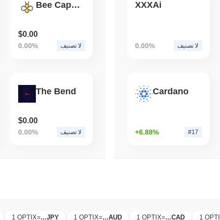
Bee Capital
XXXAi
قراءة
,
(1 day ago)
August 05 2026
BITCOIN
CRYPTO SERVICES
المغلف إلى تشينلينك مع اقتراب هجرة
$0.00
L من 15 مليار دولار
0.00%
0.00%
لا تصنيف
لا تصنيف
The Bend
Cardano
$0.00
0.00%
+6.88%
#17
لا تصنيف
1 OPTIX
=
...
JPY
1 OPTIX
=
...
AUD
1 OPTIX
=
...
CAD
1 OPT