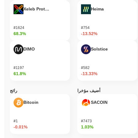
Xeleb Protocol
Heima
#1624
#754
68.3%
-13.52%
DIMO
Solstice
#1197
#582
61.8%
-13.33%
أضيف مؤخرا
رائج
Bitcoin
SACOIN
#1
#7473
-0.01%
1.03%