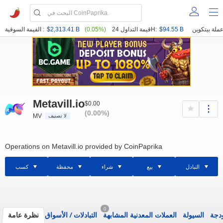
$94.55 B
قيمة التداول 24H:
(0.05%)
$2,313.41 B
القيمة السوقية :
Metavill.io
$0.00
(0.00%)
MV
لا تصنيف
Operations on Metavill.io provided by CoinPaprika
التبادل
بيع
شراء
محفظة
كسب
0
ودجة
السيولة
العملات المعدنية المشابهة
التبادلات
/
الأسواق
نظرة عامة