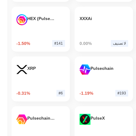
HEX (Pulsechain)
XXXAi
-1.50%
0.00%
لا تصنيف
#141
XRP
Pulsechain
-0.31%
-1.19%
#6
#193
Pulsechain Bridged HEX (Pulsechain)
PulseX