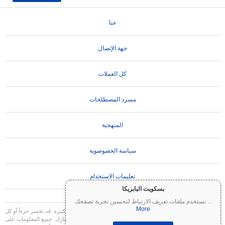
عنا
جهة الإتصال
كل العملات
مسرد المصطلحات
المنهجية
سياسة الخصوصوية
تعليمات الاستخدام
بسكويت البابريكا
...
نستخدم ملفات تعريف الارتباط لتحسين تجربة تصفحك
More
تنويه مهم:
العملات المشفرة شديدة التقلب وتنطوي على مخاطر كبيرة. قد تخسر جزءاً أو كل
استثمارك. جميع المعلومات على Coinpaprika مقدمة لأغراض إعلامية فقط ولا تشكل نصيحة