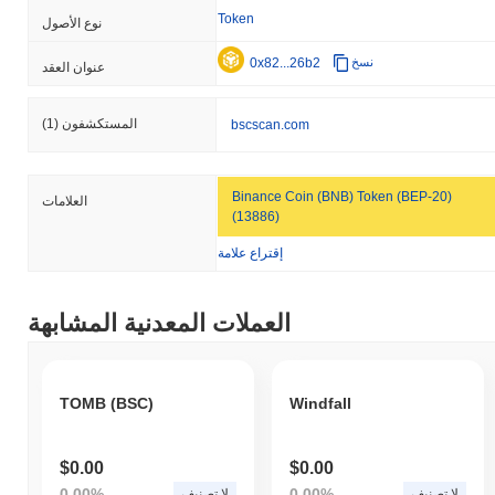
Token
نوع الأصول
0x82...26b2
نسخ
عنوان العقد
المستكشفون
(1)
bscscan.com
Binance Coin (BNB) Token (BEP-20)
العلامات
(13886)
إقتراع علامة
العملات المعدنية المشابهة
TOMB (BSC)
Windfall
$0.00
$0.00
0.00%
0.00%
لا تصنيف
لا تصنيف