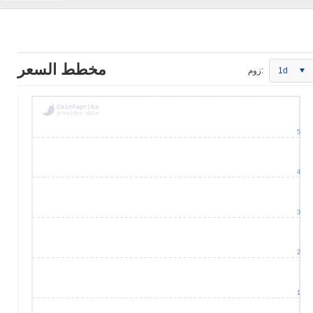
مخطط السعر
1d
زوم:
5
4
3
2
1