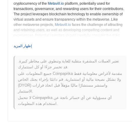
cryptocurrency of the
Metavill.io
platform, potentially used for
transactions, governance, and rewarding users for their contributions.
The project leverages blockchain technology to enable ownership of
virtual assets and ensure transparency within the metaverse. Like
other metaverse projects,
Metavill.io
faces the challenge of attracting
and retaining users, as well as developing compelling content and
experiences. Potential investors should carefully consider the risks
associated with metaverse projects, including technological
challenges and market competition. Conducting thorough research,
إظهار المزيد
reviewing the project's whitepaper, and assessing the development
team's expertise are crucial steps before investing in MV or any other
تعتبر العملات المشفرة متقلبة للغاية وتنطوي على مخاطر كبيرة.
cryptocurrency. Furthermore, it is important to understand the project's
قد تخسر جزءًا أو كل استثمارك.
roadmap and its plans for future development. The
Metavill.io
project
aims to create a vibrant and engaging metaverse, but its success will
جميع المعلومات على Coinpaprika مقدمة لأغراض معلوماتية فقط
depend on its ability to innovate, build partnerships, and adapt to the
ولا تشكل نصيحة مالية أو استثمارية. قم دائمًا بإجراء بحثك الخاص
evolving landscape of the metaverse industry. Prospective investors
(DYOR) واستشر مستشارًا ماليًا مؤهلاً قبل اتخاذ قرارات
are advised to seek independent financial advice before engaging
الاستثمار.
with MV or any other digital asset. Evaluating the project's scalability
لا تتحمل Coinpaprika أي مسؤولية عن أي خسائر ناتجة عن
and security measures is also important to ensure its ability to handle a
استخدام هذه المعلومات.
growing user base and protect user assets.
Metavill.io (MV) الأسئلة الشائعة – المقاييس
الرئيسية ورؤى السوق