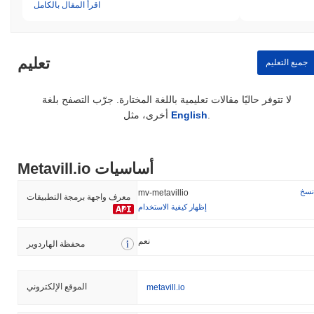
اقرأ المقال بالكامل
تعليم
جميع التعليم
لا تتوفر حاليًا مقالات تعليمية باللغة المختارة. جرّب التصفح بلغة
.
English
أخرى، مثل
Metavill.io أساسيات
نسخ
mv-metavillio
معرف واجهة برمجة التطبيقات
إظهار كيفية الاستخدام
نعم
محفظة الهاردوير
الموقع الإلكتروني
metavill.io