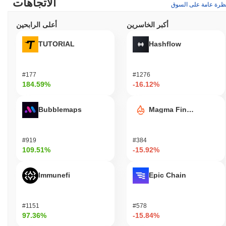
الاتجاهات
ظرة عامة على السوق
أكبر الخاسرين
أعلى الرابحين
TUTORIAL
Hashflow
#177
#1276
184.59%
-16.12%
Bubblemaps
Magma Finance
#919
#384
109.51%
-15.92%
Immunefi
Epic Chain
#1151
#578
97.36%
-15.84%