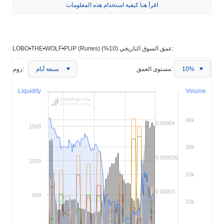
اقرأ هنا كيفية استخدام هذه المعلومات
LOBO•THE•WOLF•PUP (Runes) عمق السوق التاريخي (10%):
10%
مستوى العمق:
سبعة أيام
زوم:
Liquidity
Volume
40k
0.00004
1500
30k
0.000035
1000
20k
0.00003
500
10k