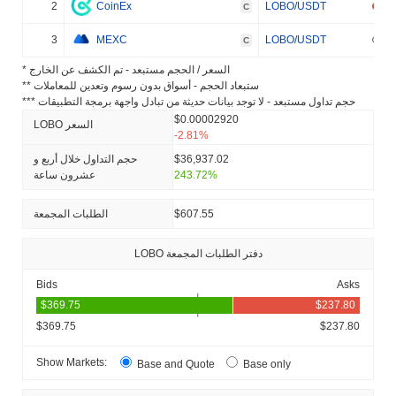
2
CoinEx
LOBO/USDT
C
3
MEXC
LOBO/USDT
C
* السعر / الحجم مستبعد - تم الكشف عن الخارج
** ستبعاد الحجم - أسواق بدون رسوم وتعدين للمعاملات
*** حجم تداول مستبعد - لا توجد بيانات حديثة من تبادل واجهة برمجة التطبيقات
$0.00002920
LOBO السعر
-2.81%
$36,937.02
حجم التداول خلال أربع و
243.72%
عشرون ساعة
$607.55
الطلبات المجمعة
LOBO دفتر الطلبات المجمعة
Bids
Asks
$369.75
$237.80
Show Markets:
Base and Quote
Base only