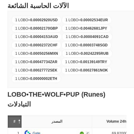
الآلات الحاسبة الشائعة
1 LOBO
=
0.00002920
USD
1 LOBO
=
0.00002534
EUR
1 LOBO
=
0.00002170
GBP
1 LOBO
=
0.00462681
JPY
1 LOBO
=
0.00004153
AUD
1 LOBO
=
0.00004091
CAD
1 LOBO
=
0.00002372
CHF
1 LOBO
=
0.00003748
SGD
1 LOBO
=
0.00050256
MXN
1 LOBO
=
0.00242295
RUB
1 LOBO
=
0.00047734
ZAR
1 LOBO
=
0.00139149
TRY
1 LOBO
=
0.00027772
SEK
1 LOBO
=
0.00027861
NOK
1 LOBO
=
0.00000002
ETH
LOBO•THE•WOLF•PUP (Runes)
التبادلات
Volume 24h (%)
المصدر
#
1
Gate
69.820000%
C