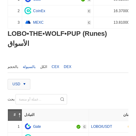
2
CoinEx
16.370000%
C
3
MEXC
13.810000%
C
LOBO•THE•WOLF•PUP (Runes)
الأسواق
DEX
CEX
الكل
بالسيولة
بالحجم
USD
بحث
إثنان
التبادل
#
1
Gate
LOBO/USDT
C