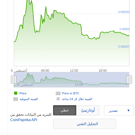
0.000033
0.00003
0.000027
6. أغسطس
06:00
12:00
18:00
6. أغسطس
12:00
Price
Price in BTC
القيمة خلال ال 24 ساعة
القيمة السوقية
لُوغارِتمِيّ
خطي
تصدير
للمزيد من البيانات تحقق من
CoinPaprika API
التحليل التقني