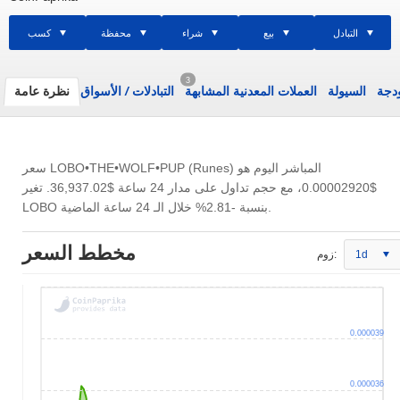
التبادل
بيع
شراء
محفظة
كسب
3
ودجة
السيولة
العملات المعدنية المشابهة
التبادلات
/
الأسواق
نظرة عامة
سعر LOBO•THE•WOLF•PUP (Runes) المباشر اليوم هو
$0.00002920
، مع حجم تداول على مدار 24 ساعة
$36,937.02
. تغير
LOBO بنسبة -2.81% خلال الـ 24 ساعة الماضية.
مخطط السعر
1d
زوم:
0.000039
0.000036