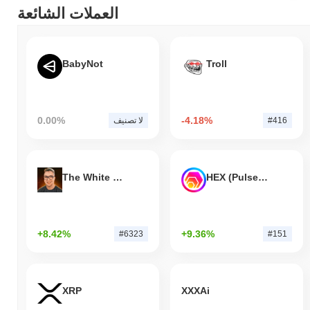
العملات الشائعة
BabyNot
Troll
0.00%
-4.18%
#416
لا تصنيف
The White Bull
HEX (Pulsechain)
+8.42%
+9.36%
#6323
#151
XRP
XXXAi