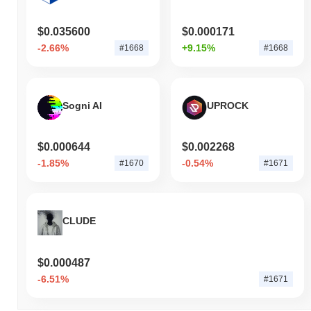
$0.035600
$0.000171
-2.66%
+9.15%
#1668
#1668
Sogni AI
UPROCK
$0.000644
$0.002268
-1.85%
-0.54%
#1670
#1671
CLUDE
$0.000487
-6.51%
#1671