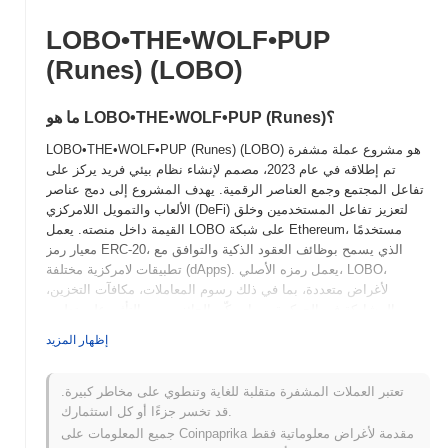
LOBO•THE•WOLF•PUP
(Runes) (LOBO)
ما هو LOBO•THE•WOLF•PUP (Runes)؟
LOBO•THE•WOLF•PUP (Runes) (LOBO) هو مشروع عملة مشفرة
تم إطلاقه في عام 2023، مصمم لإنشاء نظام بيئي فريد يركز على
تفاعل المجتمع وجمع العناصر الرقمية. يهدف المشروع إلى دمج عناصر
الألعاب والتمويل اللامركزي (DeFi) لتعزيز تفاعل المستخدمين وخلق
القيمة داخل منصته. يعمل LOBO على شبكة Ethereum، مستخدمًا
معيار رمز ERC-20، الذي يسمح بوظائف العقود الذكية والتوافق مع
تطبيقات لامركزية مختلفة (dApps). يعمل رمزه الأصلي، LOBO،
لأغراض متعددة، بما في ذلك رسوم المعاملات، مكافآت التخزين،
والمشاركة في الحوكمة، مما يمكّن الحائزين من التأثير على تطوير
المشروع واتجاهه. ما يميز LOBO•THE•WOLF•PUP (Runes) هو
إظهار المزيد
تركيزه على دمج آليات الألعاب مع تكنولوجيا البلوكشين، مما يعزز
مجتمعًا نابضًا من المستخدمين وجامعي العناصر. يضع هذا النهج المبتكر
المشروع كلاعب بارز في مشهد ألعاب التشفير وDeFi المتطور، مما
تعتبر العملات المشفرة متقلبة للغاية وتنطوي على مخاطر كبيرة.
يجذب كل من اللاعبين والمستثمرين على حد سواء.
قد تخسر جزءًا أو كل استثمارك.
جميع المعلومات على Coinpaprika مقدمة لأغراض معلوماتية فقط
متى وكيف بدأ LOBO•THE•WOLF•PUP (Runes)؟