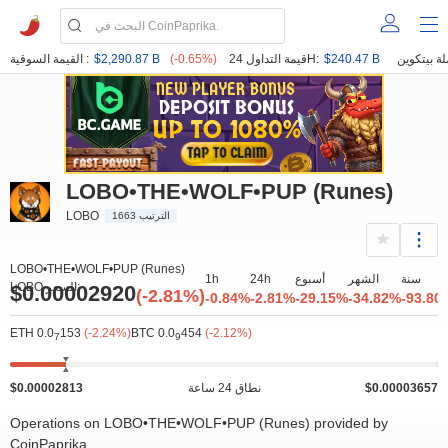
$240.47 B
قيمة التداول 24H:
(-0.65%)
$2,290.87 B
القيمة السوقية :
LOBO•THE•WOLF•PUP (Runes)
LOBO
الترتيب 1663
LOBO•THE•WOLF•PUP (Runes)
سنة
الشهر
أسبوع
24h
1h
LOBO السعر:
$0.00002920
(-2.81%)
-0.84%
-2.81%
-29.15%
-34.82%
-93.80
ETH 0.0
153
(-2.24%)
BTC 0.0
454
(-2.12%)
7
9
$0.00003657
نطاق 24 ساعة
$0.00002813
Operations on LOBO•THE•WOLF•PUP (Runes) provided by
CoinPaprika